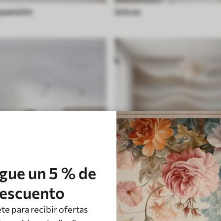
xpansión
únicos
gue un 5 % de
escuento
Art-deco
te para recibir ofertas