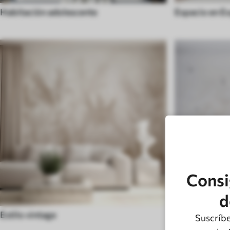
Habitación adolescente
Espacio en E
Consi
d
Estilo vintage
Cielo
Suscríbe