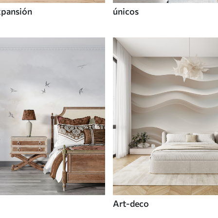
xpansión
únicos
Art-deco