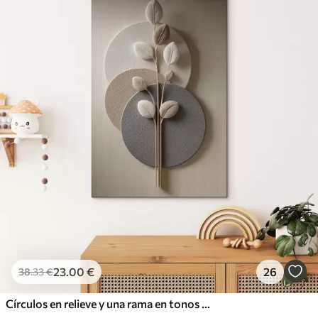
23
.00
€
26
38
.33
€
Círculos en relieve y una rama en tonos neutros cálidos