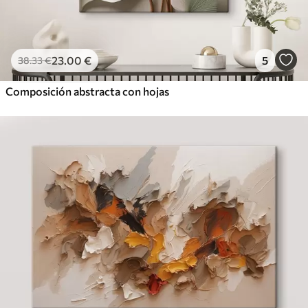
23
.00
€
5
38
.33
€
Composición abstracta con hojas