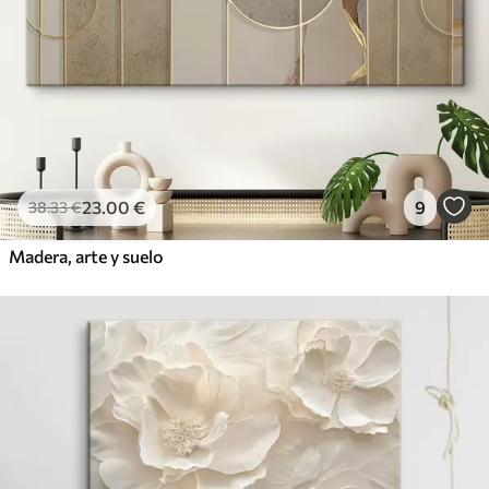
23
.00
€
9
38
.33
€
Madera, arte y suelo