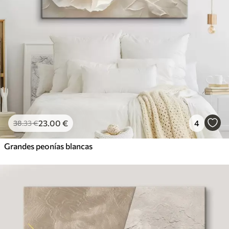
23
.00
€
4
38
.33
€
Grandes peonías blancas