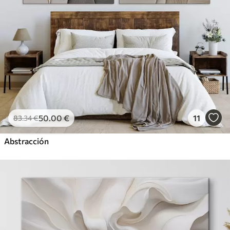
50
.00
€
11
83
.34
€
Abstracción