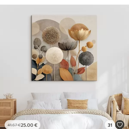
25
.00
€
31
41
.67
€