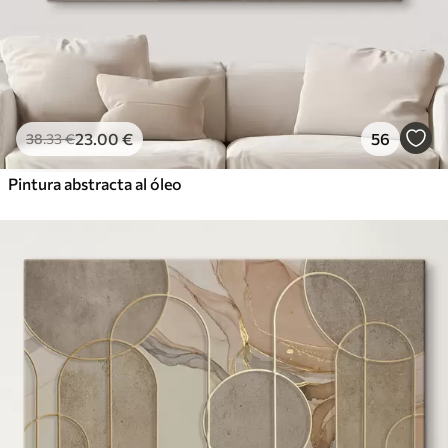
23
.00
€
56
38
.33
€
Pintura abstracta al óleo