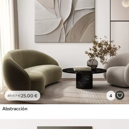
25
.00
€
4
41
.67
€
Abstracción