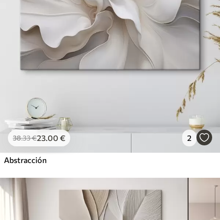
23
.00
€
2
38
.33
€
Abstracción