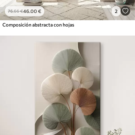
46
.00
€
2
76
.66
€
Composición abstracta con hojas