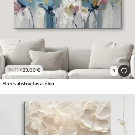
23
.00
€
38
.33
€
3
Flores abstractas al óleo