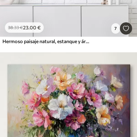
23
.00
€
38
.33
€
7
Hermoso paisaje natural, estanque y árboles, vida silvestre, suaves colores pastel