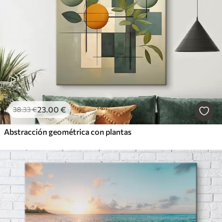
23
.00
€
38
.33
€
Abstracción geométrica con plantas