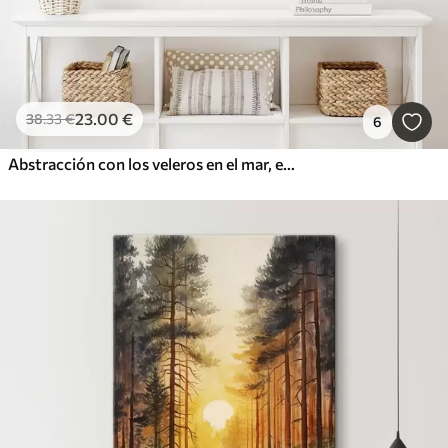
23
.00
€
38
.33
€
6
Abstracción con los veleros en el mar, estilo acrílico, puesta de sol