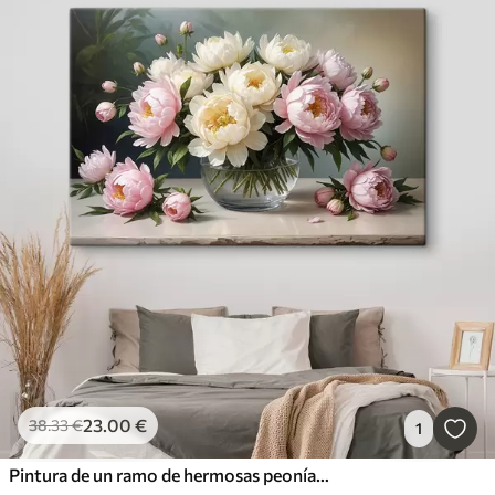
23
.00
€
38
.33
€
1
Pintura de un ramo de hermosas peonías blancas y rosas en un jarrón de vidrio sobre una mesa de madera