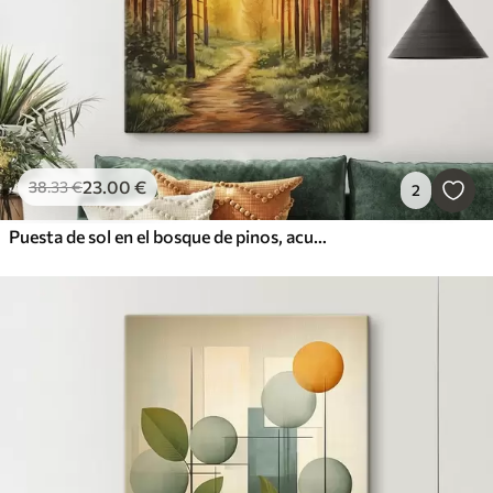
23
.00
€
38
.33
€
2
Puesta de sol en el bosque de pinos, acuarela, belleza de la naturaleza