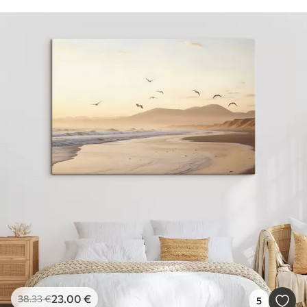
23
.00
€
38
.33
€
5