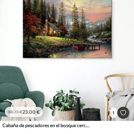
23
.00
€
38
.33
€
1
Cabaña de pescadores en el bosque cerca del arroyo