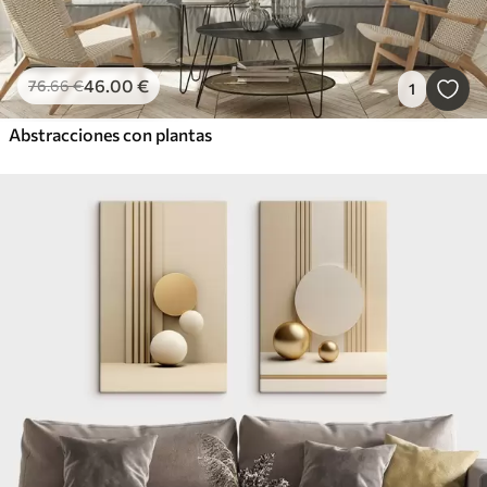
46
.00
€
76
.66
€
1
Abstracciones con plantas