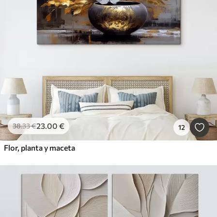
23
.00
€
38
.33
€
12
Flor, planta y maceta