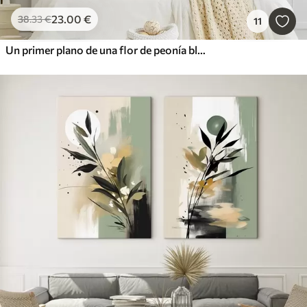
23
.00
€
38
.33
€
11
Un primer plano de una flor de peonía blanca con gotas de agua en los pétalos, sobre un fondo borroso