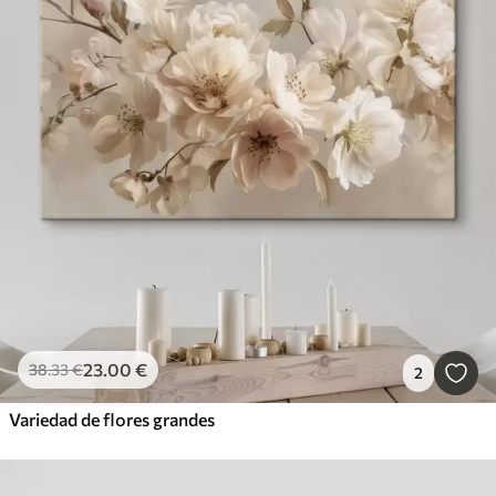
23
.00
€
38
.33
€
2
Variedad de flores grandes