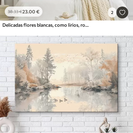
23
.00
€
38
.33
€
2
Delicadas flores blancas, como lirios, rosas y otras flores con pétalos suaves y aterciopelados