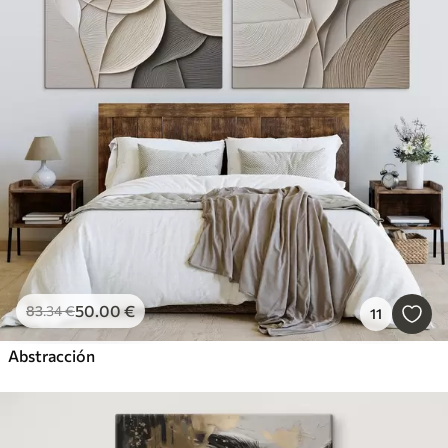
50
.00
€
83
.34
€
11
Abstracción