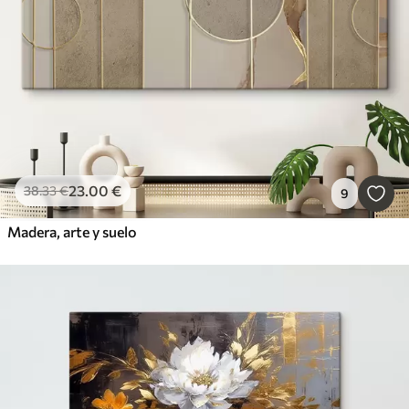
23
.00
€
38
.33
€
9
Madera, arte y suelo