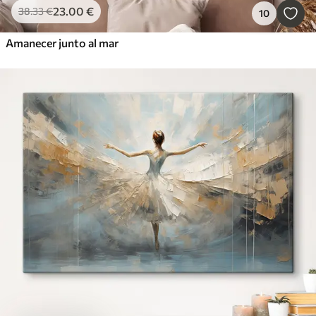
23
.00
€
38
.33
€
10
Amanecer junto al mar