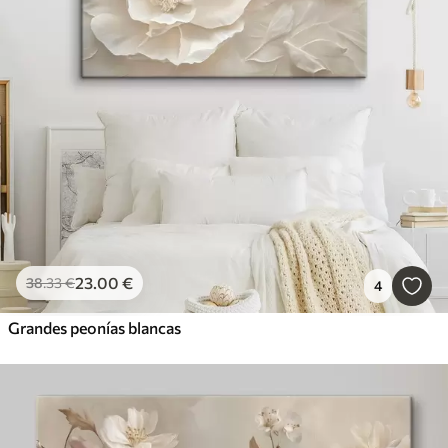
23
.00
€
38
.33
€
4
Grandes peonías blancas