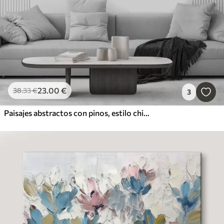
23
.00
€
38
.33
€
3
Paisajes abstractos con pinos, estilo chino