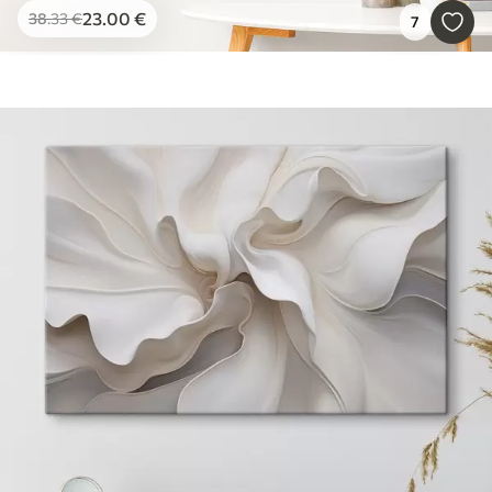
23
.00
€
38
.33
€
7