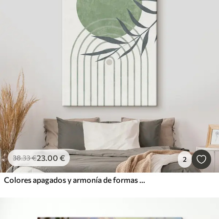
23
.00
€
38
.33
€
2
Colores apagados y armonía de formas orgánicas