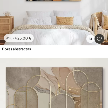
25
.00
€
41
.67
€
31
flores abstractas