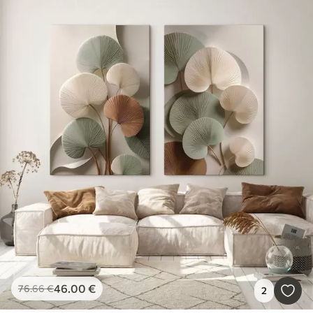
46
.00
€
76
.66
€
2