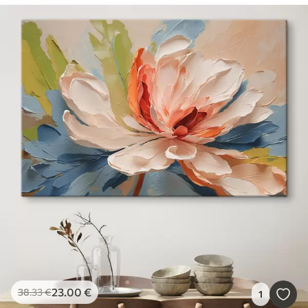
23
.00
€
38
.33
€
1