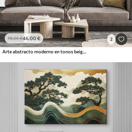
46
.00
€
76
.66
€
2
Arte abstracto moderno en tonos beige con líneas verticales y esferas.