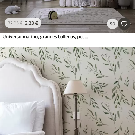
13
.23
€
22
.05
€
50
Universo marino, grandes ballenas, peces y tortugas