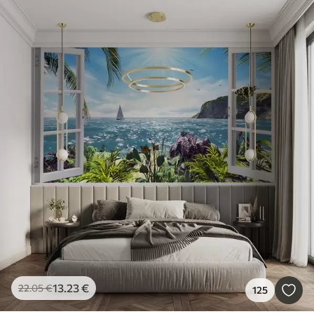
13
.23
€
22
.05
€
125