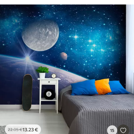
13
.23
€
22
.05
€
15