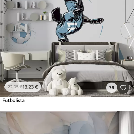
13
.23
€
22
.05
€
76
Futbolista