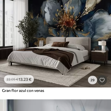
13
.23
€
22
.05
€
29
Gran flor azul con venas