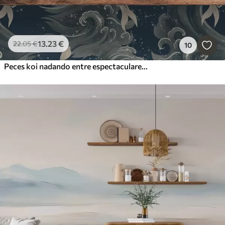
13
.23
€
22
.05
€
10
Peces koi nadando entre espectaculares olas oceánicas