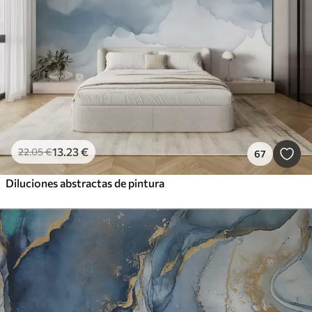
13
.23
€
22
.05
€
67
Diluciones abstractas de pintura