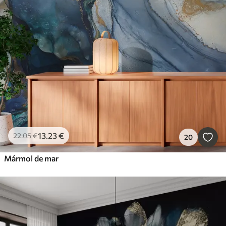
13
.23
€
22
.05
€
20
Mármol de mar