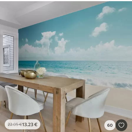
13
.23
€
22
.05
€
60