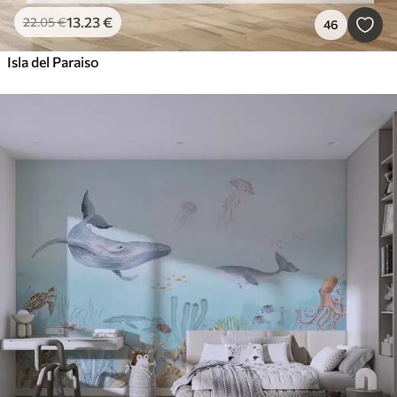
13
.23
€
22
.05
€
46
Isla del Paraiso