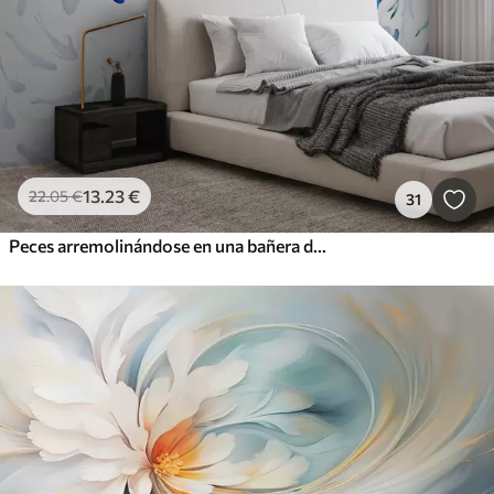
13
.23
€
22
.05
€
31
Peces arremolinándose en una bañera de hidromasaje, danza de peces, acuarela, tiburón, composición abstracta, minimalismo, color azul, verde