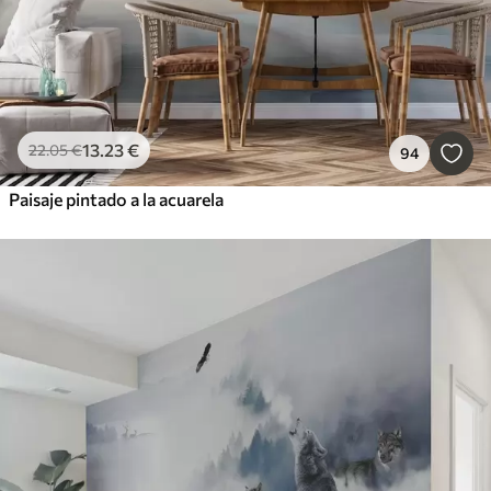
13
.23
€
22
.05
€
94
Paisaje pintado a la acuarela