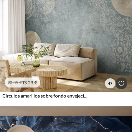
13
.23
€
22
.05
€
47
Círculos amarillos sobre fondo envejecido