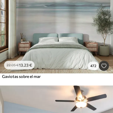
Inteligente
Borrar todos los filtros
13
.23
€
22
.05
€
472
Gaviotas sobre el mar