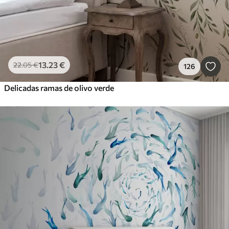
13
.23
€
22
.05
€
126
Delicadas ramas de olivo verde