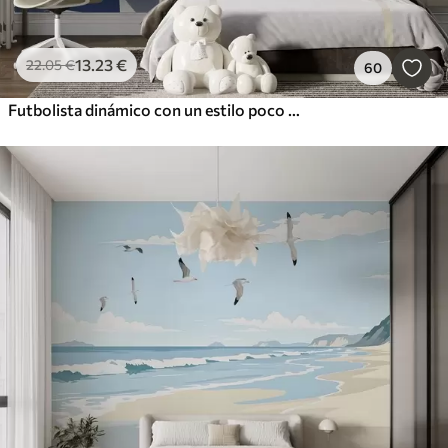
13
.23
€
22
.05
€
60
Futbolista dinámico con un estilo poco polvoriento, golpeando el balón