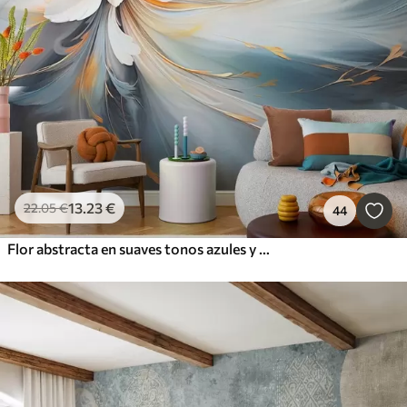
13
.23
€
22
.05
€
44
Flor abstracta en suaves tonos azules y naranjas