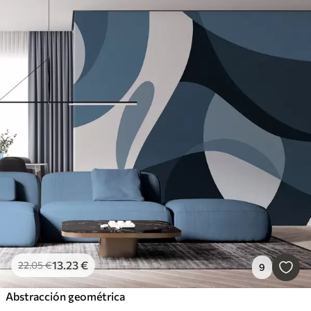
13
.23
€
22
.05
€
9
Abstracción geométrica