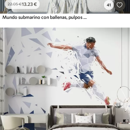
13
.23
€
22
.05
€
41
Mundo submarino con ballenas, pulpos y tortugas