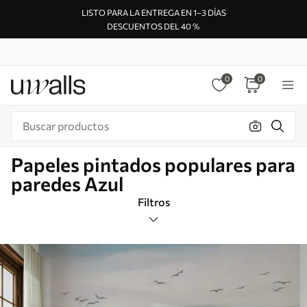
LISTO PARA LA ENTREGA EN 1–3 DÍAS
DESCUENTOS DEL 40 %
0
0
Papeles pintados populares para
paredes Azul
Filtros
Etiquetas
Formato de imagen
Azul