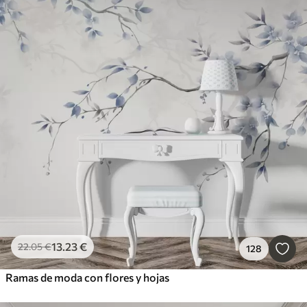
13
.23
€
22
.05
€
128
Ramas de moda con flores y hojas