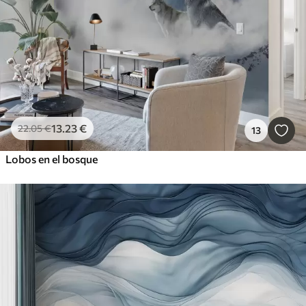
13
.23
€
22
.05
€
13
Lobos en el bosque