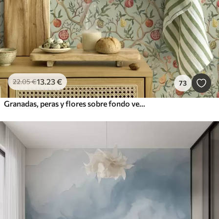
13
.23
€
22
.05
€
73
Granadas, peras y flores sobre fondo verde pálido