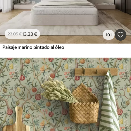
13
.23
€
22
.05
€
101
Paisaje marino pintado al óleo