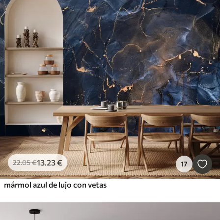
13
.23
€
22
.05
€
17
mármol azul de lujo con vetas