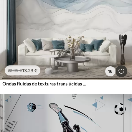
13
.23
€
22
.05
€
16
Ondas fluidas de texturas translúcidas en tonos azul oscuro, azul claro y blanco sobre un fondo claro