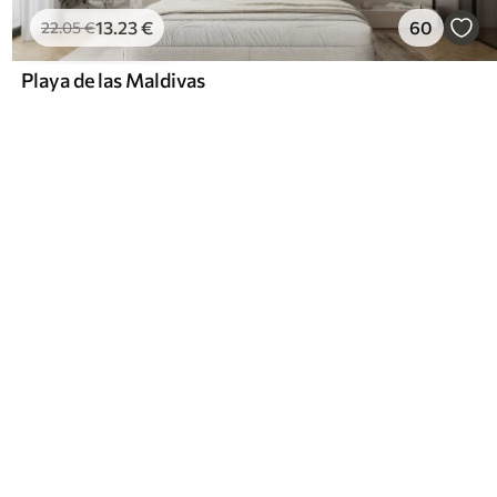
13
.23
€
60
22
.05
€
Playa de las Maldivas