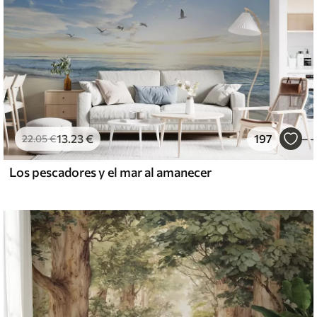
13
.23
€
197
22
.05
€
Los pescadores y el mar al amanecer