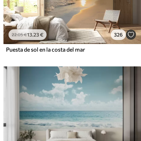
13
.23
€
326
22
.05
€
Puesta de sol en la costa del mar