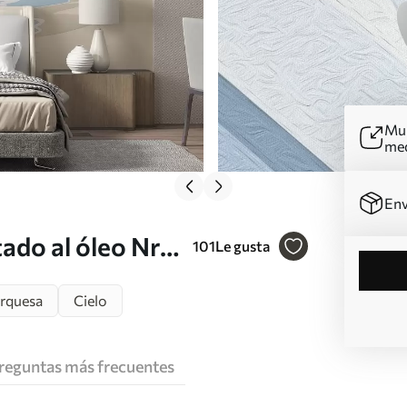
Mur
me
Env
ado al óleo Nr.
101
Le gusta
rquesa
Cielo
reguntas más frecuentes