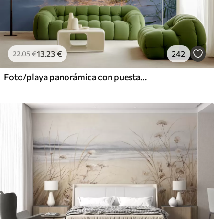
13
.23
€
242
22
.05
€
Foto/playa panorámica con puesta de sol