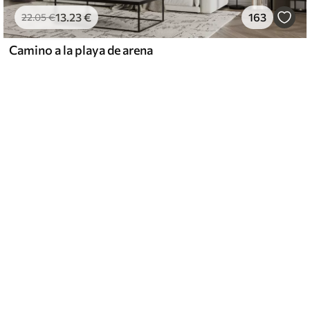
13
.23
€
163
22
.05
€
Camino a la playa de arena