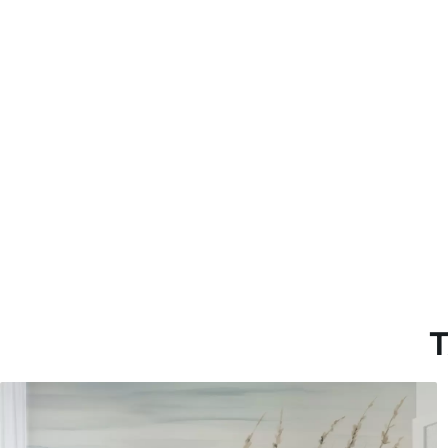
Método de aplicación
Aplicación sin fisuras
Materiales disponibles
Estándar
Pr
45
.00
56
.
27
.00
€
/m²
Vinilo Premium
Pee
65
.00
81
.
39
.00
€
/m²
T