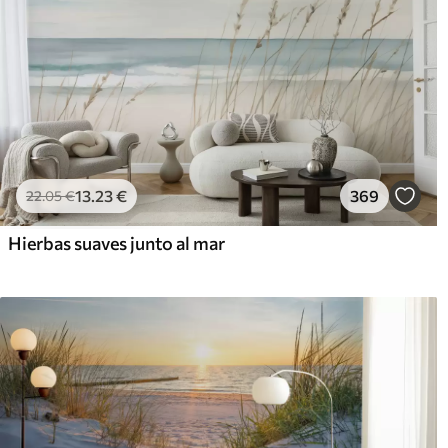
13
.23
€
369
22
.05
€
Hierbas suaves junto al mar