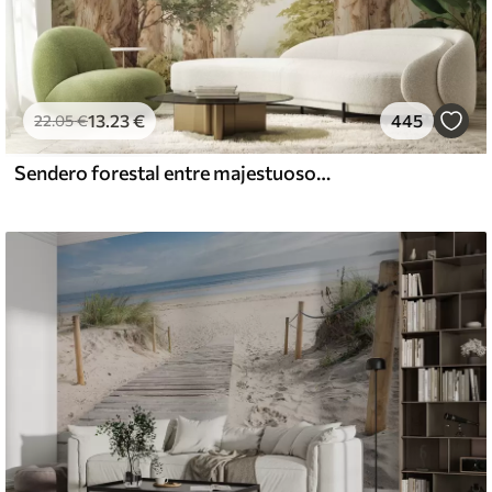
13
.23
€
445
22
.05
€
Sendero forestal entre majestuosos árboles en estilo acuarela