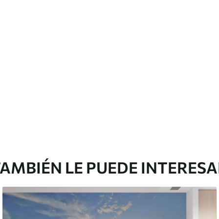
emium
67
34
.00
€
/m²
l and Stick
65
48
.99
€
/m²
AMBIÉN LE PUEDE INTERES