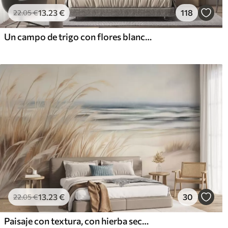
13
.23
€
118
22
.05
€
Un campo de trigo con flores blancas en primer plano, una playa y el océano al fondo, colores pastel neutros apagados
13
.23
€
30
22
.05
€
Paisaje con textura, con hierba seca en una playa de arena, con el océano y el cielo al fondo.