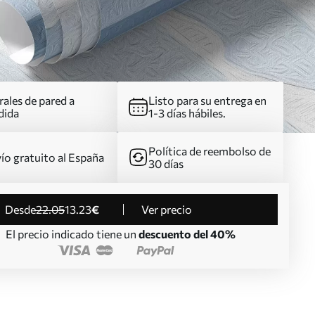
ales de pared a
Listo para su entrega en
dida
1-3 días hábiles.
Política de reembolso de
ío gratuito al España
30 días
desde
22
.05
13
.23
€
Ver precio
El precio indicado tiene un
descuento del 40%