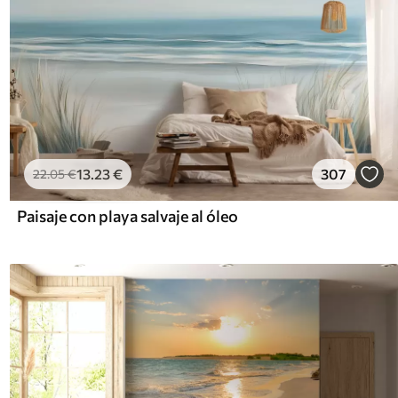
13
.23
€
307
22
.05
€
Paisaje con playa salvaje al óleo