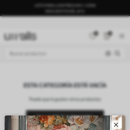
LISTO PARA LA ENTREGA EN 1–3 DÍAS
DESCUENTOS DEL 40 %
0
0
ESTA CATEGORÍA ESTÁ VACÍA
Puede que le gusten otros productos
IR A LA PÁGINA PRINCIPAL