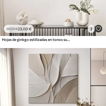
23
.00
€
2
38
.33
€
Hojas de ginkgo estilizadas en tonos suaves