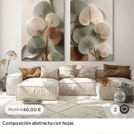
46
.00
€
2
76
.66
€
Composición abstracta con hojas