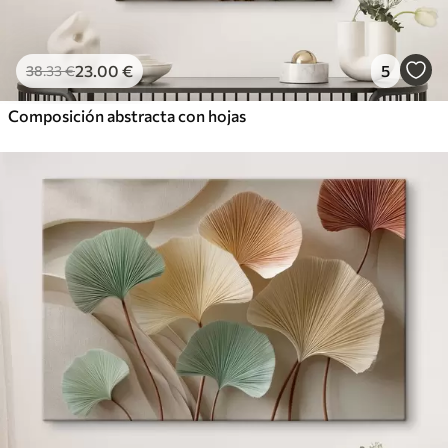
23
.00
€
5
38
.33
€
Composición abstracta con hojas