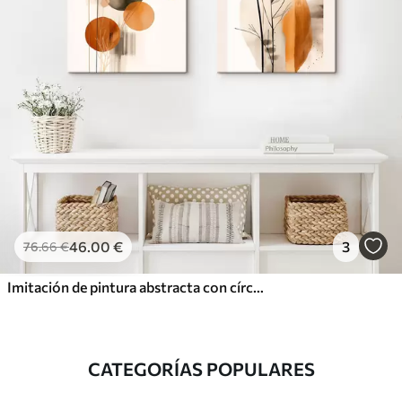
46
.00
€
3
76
.66
€
Imitación de pintura abstracta con círculos naranjas y grises, hojas y ramas, estilo moderno, efecto acuarela
CATEGORÍAS POPULARES