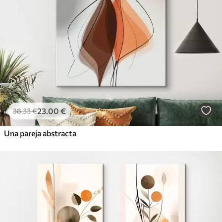
23
.00
€
38
.33
€
Una pareja abstracta