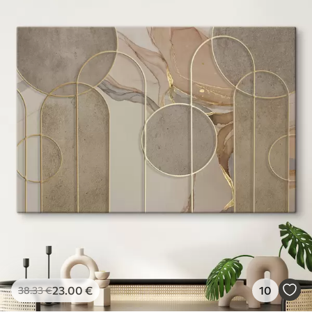
23
.00
€
10
38
.33
€