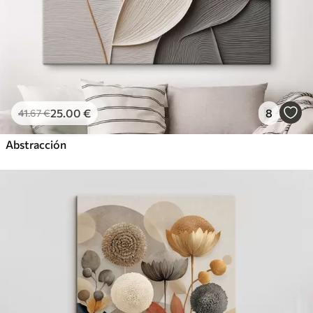
25
.00
€
8
41
.67
€
Abstracción