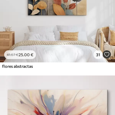
25
.00
€
31
41
.67
€
flores abstractas