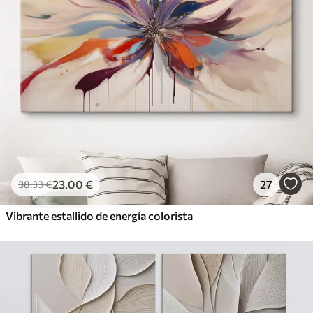
23
.00
€
27
38
.33
€
Vibrante estallido de energía colorista