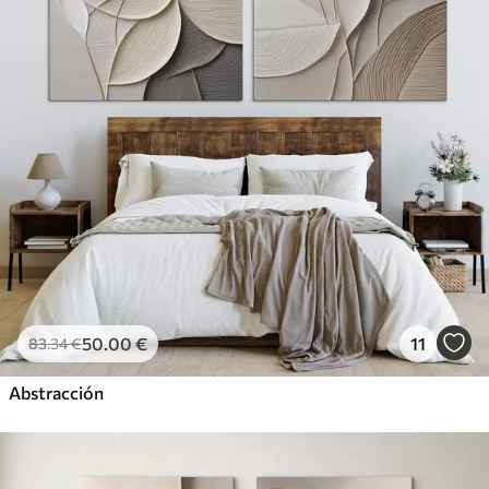
50
.00
€
11
83
.34
€
Abstracción