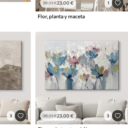
23
.00
€
38
.33
€
1
Flor, planta y maceta
23
.00
€
3
38
.33
€
3