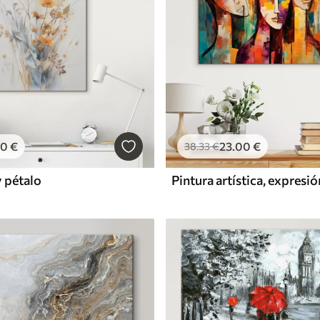
00
€
23
.00
€
38
.33
€
y pétalo