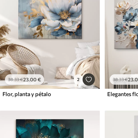
23
.00
€
23
.
38
.33
€
2
38
.33
€
Flor, planta y pétalo