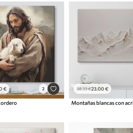
0
€
23
.00
€
2
38
.33
€
 cordero
Montañas blancas con acrí