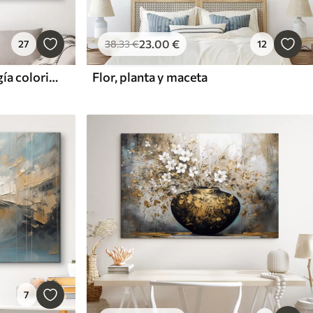
23
.00
€
27
38
.33
€
12
Vibrante estallido de energía colorista
Flor, planta y maceta
7