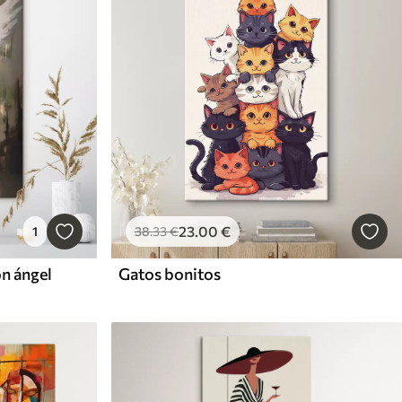
23
.00
€
1
38
.33
€
n ángel
Gatos bonitos