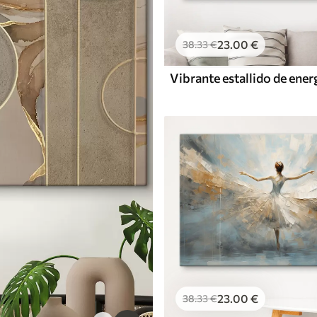
23
.00
€
38
.33
€
23
.00
€
38
.33
€