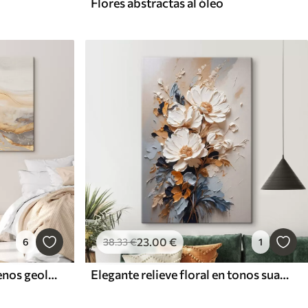
Flores abstractas al óleo
23
.00
€
6
38
.33
€
1
Líquidos, fluidos y fenómenos geológicos
Elegante relieve floral en tonos suaves