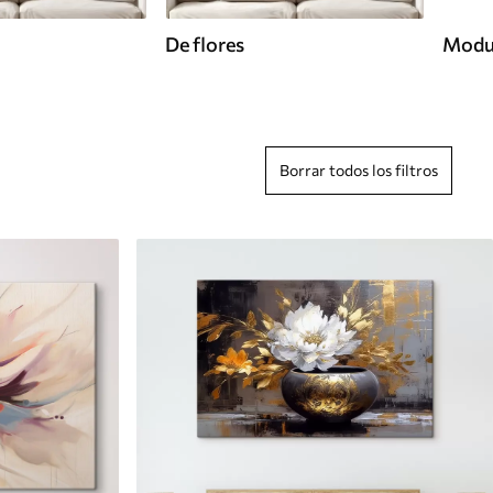
De flores
Modu
Borrar todos los filtros