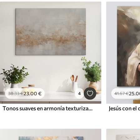
23
.00
€
25
.0
38
.33
€
4
41
.67
€
Tonos suaves en armonía texturizada
Jesús con el