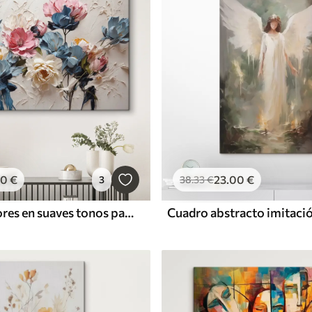
00
€
23
.00
€
3
38
.33
€
Elegantes flores en suaves tonos pastel
Cuadro abstracto imitació