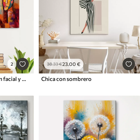
23
.00
€
2
38
.33
€
Pintura artística, expresión facial y pintura
Chica con sombrero