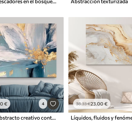
Cabaña de pescadores en el bosque cerca del arroyo
Abstracción texturizada
00
€
23
.00
€
4
38
.33
€
Arte mural abstracto creativo contemporáneo