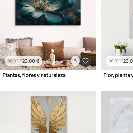
23
.00
€
23
.
38
.33
€
5
38
.33
€
Plantas, flores y naturaleza
Flor, planta 