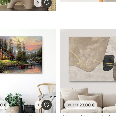
9
00
€
23
.00
€
1
38
.33
€