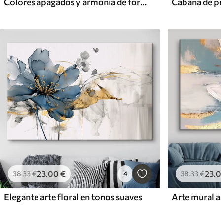
Colores apagados y armonía de formas orgánicas
23
.00
€
23
.
38
.33
€
4
38
.33
€
Elegante arte floral en tonos suaves