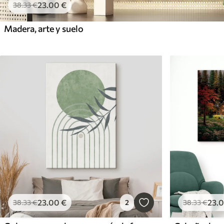
23
.00
€
38
.33
€
Madera, arte y suelo
23
.00
€
23
.
38
.33
€
2
38
.33
€