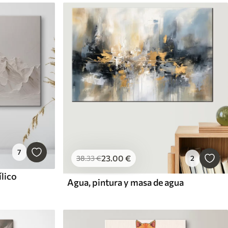
7
23
.00
€
38
.33
€
2
lico
Agua, pintura y masa de agua