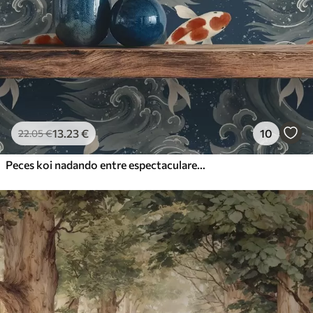
13
.23
€
10
22
.05
€
Peces koi nadando entre espectaculares olas oceánicas