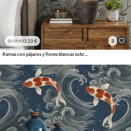
13
.23
€
3
22
.05
€
Ramas con pájaros y flores blancas sobre un fondo delicado