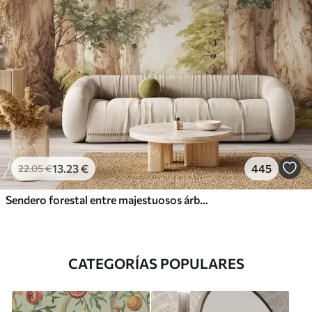
13
.23
€
445
22
.05
€
Sendero forestal entre majestuosos árboles en estilo acuarela
CATEGORÍAS POPULARES