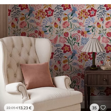
13
.23
€
35
22
.05
€