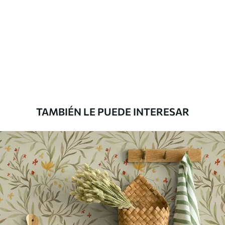
Método de
Aplicación sin fisuras
aplicación
Materiales disponibles
Estándar
45
.00
27
.00
€
/m²
TAMBIÉN LE PUEDE INTERESAR
Premium
56
.67
34
.00
€
/m²
Vinilo Premium
65
.00
39
.00
€
/m²