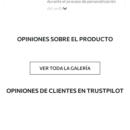
durante el proceso de personalización
del pedido.
Autor
Estudio de diseño Uwalls
Número de
a00465
OPINIONES SOBRE EL PRODUCTO
artículo
Acabado
Semimate.
Producción
Impreso bajo pedido y entregado en
VER TODA LA GALERÍA
rollos de hasta 50 cm de ancho.
Opciones
Disponible con recubrimiento de barniz
OPINIONES DE CLIENTES EN TRUSTPILOT
adicionales
y/o adhesivo para empapelar.
Limpieza
Se puede limpiar suavemente con una
esponja suave. Los murales de pared con
recubrimiento de barniz pueden
limpiarse con agua.