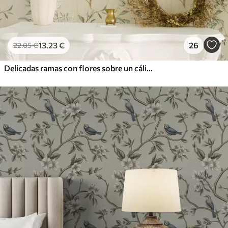
13
.23
€
26
22
.05
€
Delicadas ramas con flores sobre un cálido fondo color crema