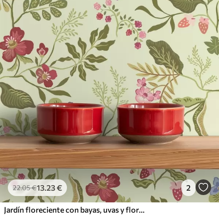
13
.23
€
2
22
.05
€
Jardín floreciente con bayas, uvas y flores silvestres