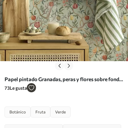
Papel pintado Granadas, peras y flores sobre fondo
verde pálido Nr. a00465
73
Le gusta
Botánico
Fruta
Verde