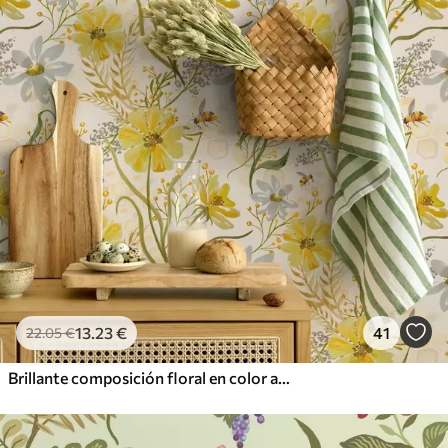
13
.23
€
41
22
.05
€
Brillante composición floral en color amarillo