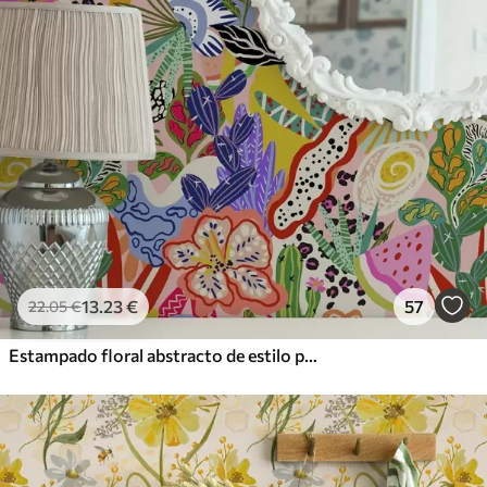
13
.23
€
57
22
.05
€
Estampado floral abstracto de estilo pop art