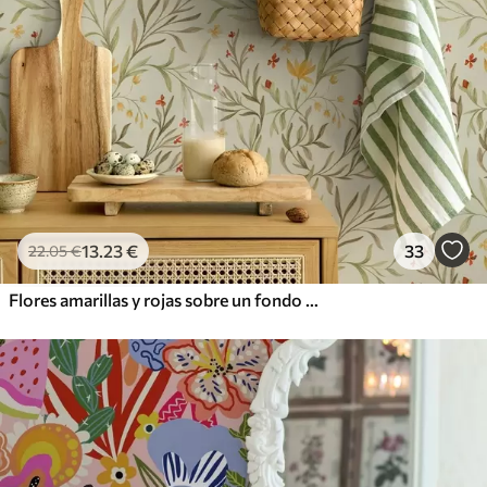
13
.23
€
33
22
.05
€
Flores amarillas y rojas sobre un fondo verde claro