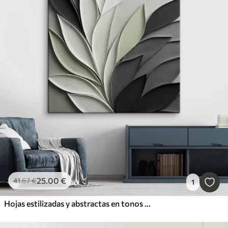
25
.00
€
41
.67
€
1
Hojas estilizadas y abstractas en tonos grises, blancos y verdes apagados