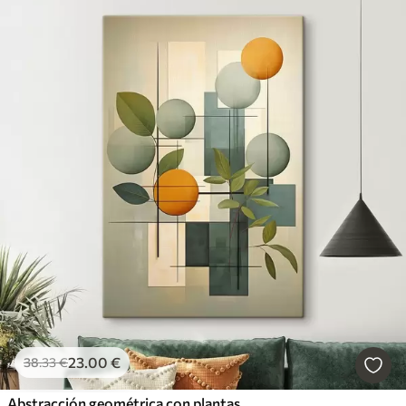
23
.00
€
38
.33
€
Abstracción geométrica con plantas