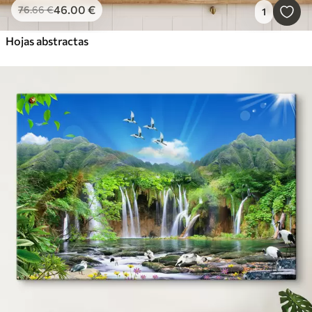
46
.00
€
76
.66
€
1
Hojas abstractas