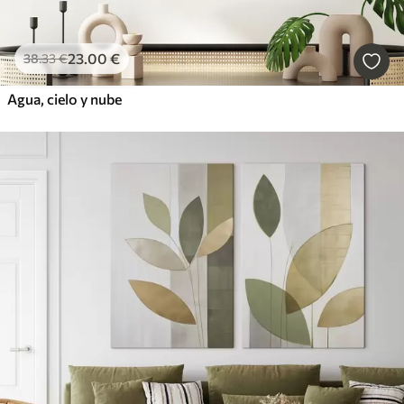
23
.00
€
38
.33
€
Agua, cielo y nube