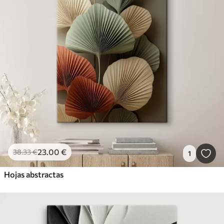
23
.00
€
38
.33
€
1
Hojas abstractas