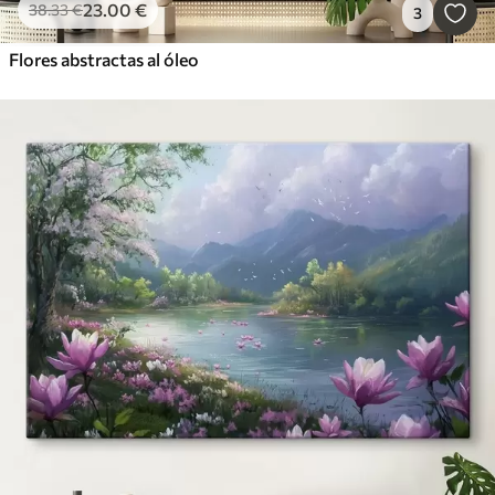
23
.00
€
38
.33
€
3
Flores abstractas al óleo