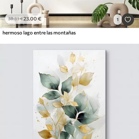
23
.00
€
38
.33
€
1
hermoso lago entre las montañas