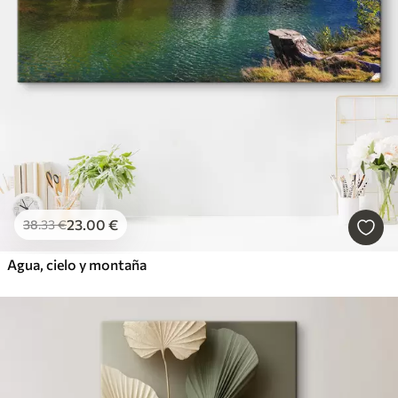
23
.00
€
38
.33
€
Agua, cielo y montaña