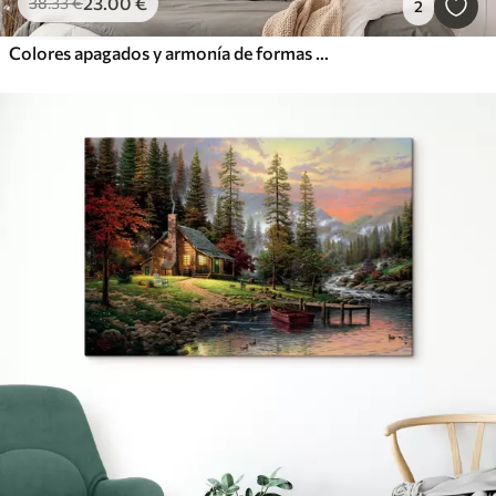
23
.00
€
38
.33
€
2
Colores apagados y armonía de formas orgánicas