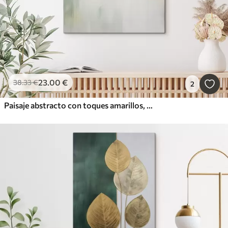
23
.00
€
38
.33
€
2
Paisaje abstracto con toques amarillos, una composición minimalista de tierra, agua y cielo, con colores apagados