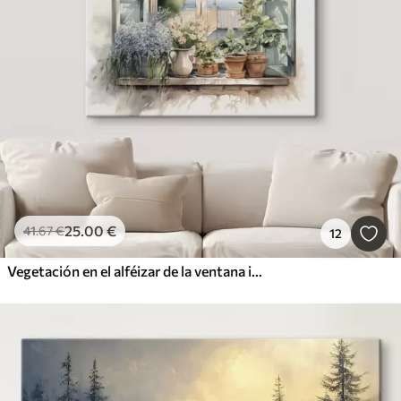
25
.00
€
41
.67
€
12
Vegetación en el alféizar de la ventana imitación de acuarela