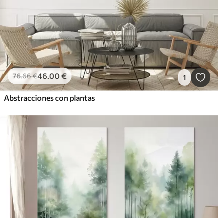
46
.00
€
76
.66
€
1
Abstracciones con plantas