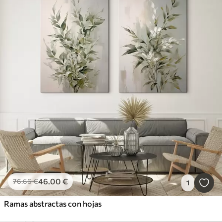
46
.00
€
76
.66
€
1
Ramas abstractas con hojas