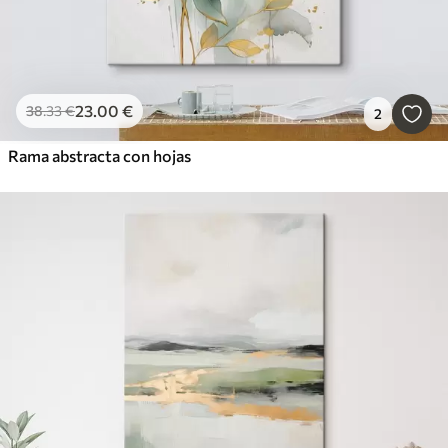
23
.00
€
38
.33
€
2
Rama abstracta con hojas