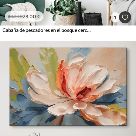
23
.00
€
38
.33
€
1
Cabaña de pescadores en el bosque cerca del arroyo