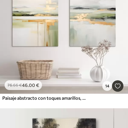
Cuadros populares
Más popular
Borrar todos los filtros
46
.00
€
76
.66
€
14
Paisaje abstracto con toques amarillos, una composición minimalista de tierra, agua y cielo, con colores apagados