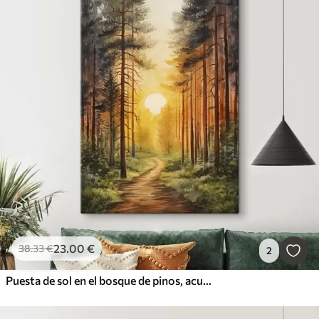
23
.00
€
38
.33
€
2
Puesta de sol en el bosque de pinos, acuarela, belleza de la naturaleza