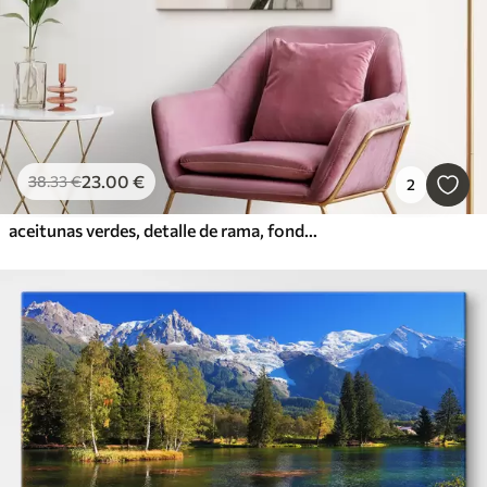
23
.00
€
38
.33
€
2
aceitunas verdes, detalle de rama, fondo claro, orgánico, paleta natural, rústico