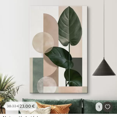
23
.00
€
38
.33
€
1