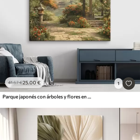
25
.00
€
41
.67
€
1
Parque japonés con árboles y flores en flor, bosque, casa de jardín, lago