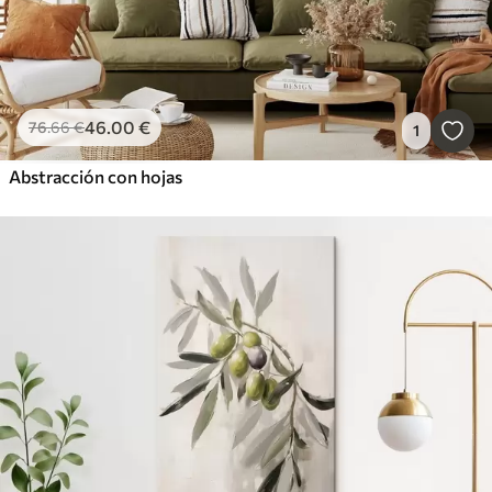
46
.00
€
76
.66
€
1
Abstracción con hojas