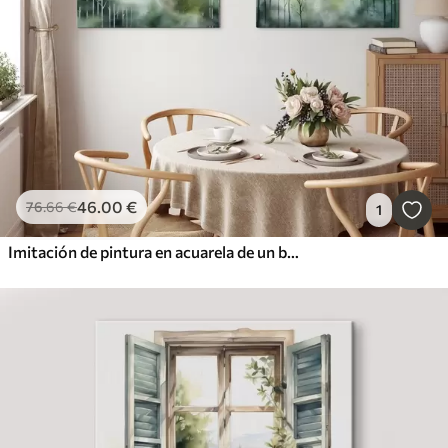
46
.00
€
76
.66
€
1
Imitación de pintura en acuarela de un bosque abstracto con árboles altos y follaje verde, colores suaves y apagados