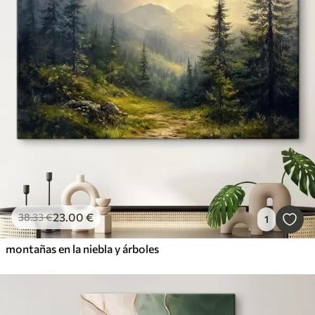
23
.00
€
38
.33
€
1
montañas en la niebla y árboles