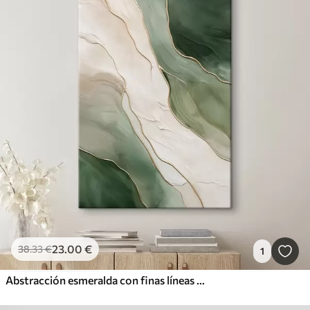
23
.00
€
38
.33
€
1
Abstracción esmeralda con finas líneas amarillas