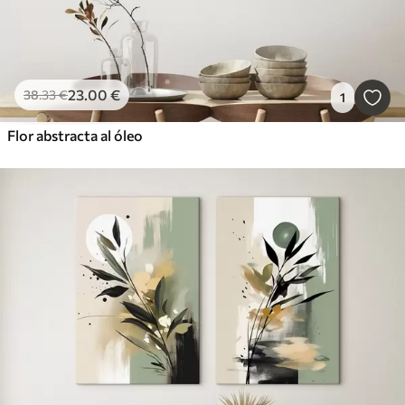
23
.00
€
38
.33
€
1
Flor abstracta al óleo