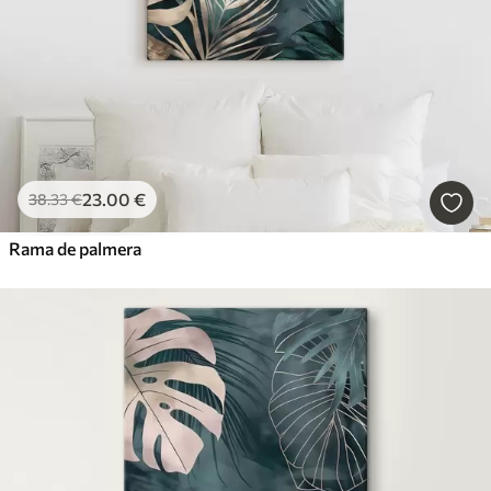
23
.00
€
38
.33
€
Rama de palmera