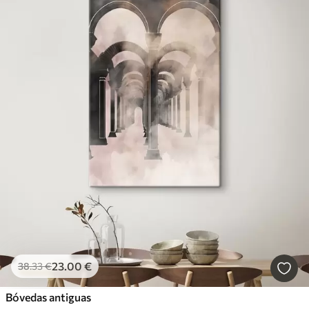
23
.00
€
38
.33
€
Bóvedas antiguas