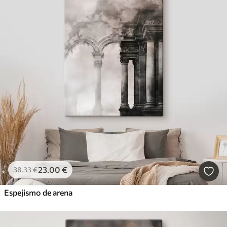
23
.00
€
38
.33
€
Espejismo de arena