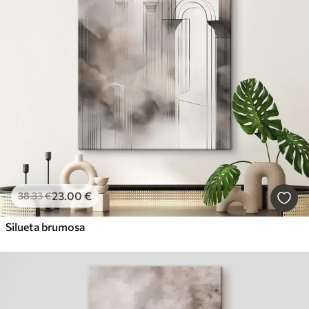
23
.00
€
38
.33
€
Silueta brumosa