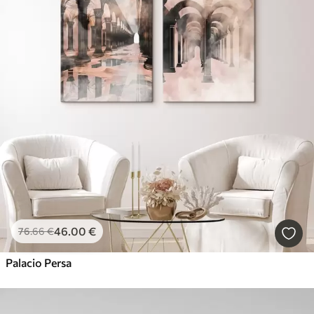
46
.00
€
76
.66
€
Palacio Persa