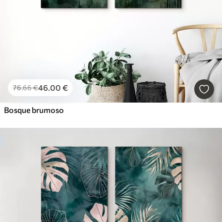
46
.00
€
76
.66
€
Bosque brumoso