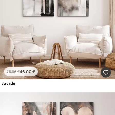
46
.00
€
76
.66
€
Arcade