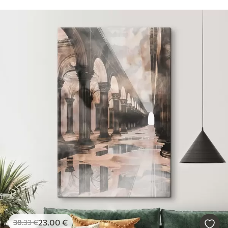
23
.00
€
38
.33
€