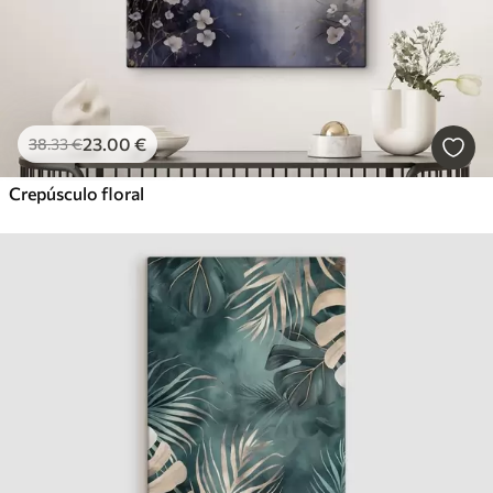
23
.00
€
38
.33
€
Crepúsculo floral