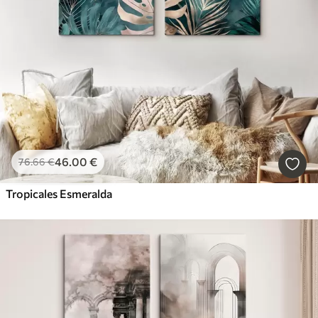
46
.00
€
76
.66
€
Tropicales Esmeralda