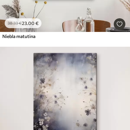
23
.00
€
38
.33
€
Niebla matutina