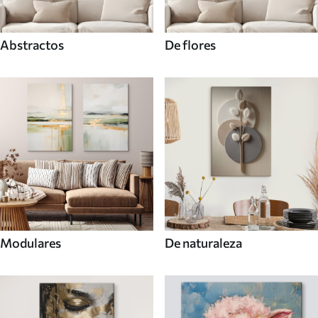
Abstractos
De flores
Modulares
De naturaleza