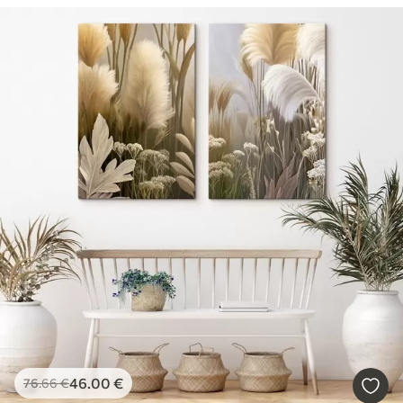
46
.00
€
76
.66
€