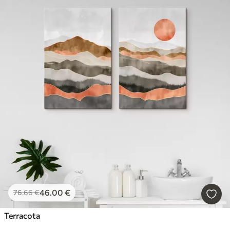
46
.00
€
76
.66
€
Terracota