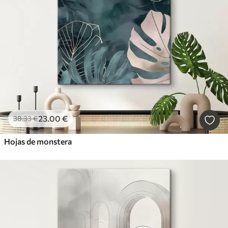
23
.00
€
38
.33
€
Hojas de monstera