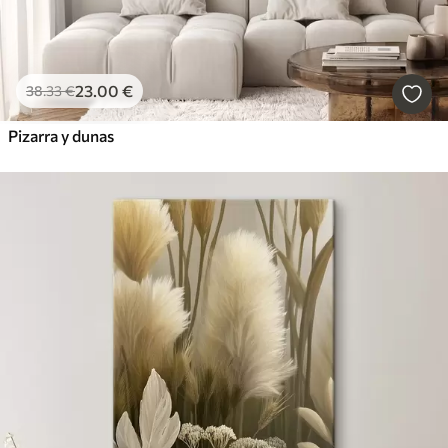
23
.00
€
38
.33
€
Pizarra y dunas