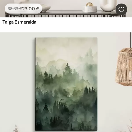
23
.00
€
38
.33
€
Taiga Esmeralda