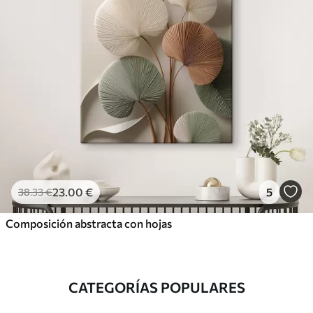
23
.00
€
5
38
.33
€
Composición abstracta con hojas
CATEGORÍAS POPULARES