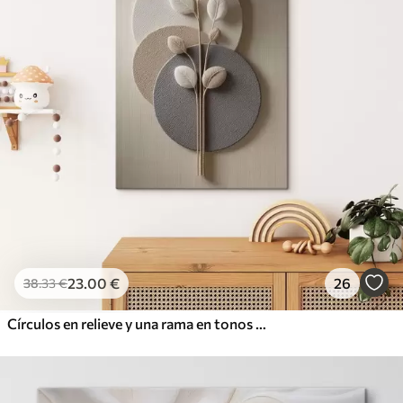
23
.00
€
26
38
.33
€
Círculos en relieve y una rama en tonos neutros cálidos