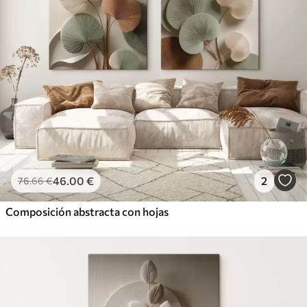
46
.00
€
2
76
.66
€
Composición abstracta con hojas