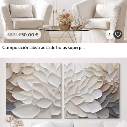
50
.00
€
1
83
.34
€
Composición abstracta de hojas superpuestas, formas curvas en negro, blanco y beige, arte texturizado