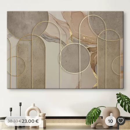
23
.00
€
10
38
.33
€