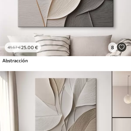
25
.00
€
8
41
.67
€
Abstracción