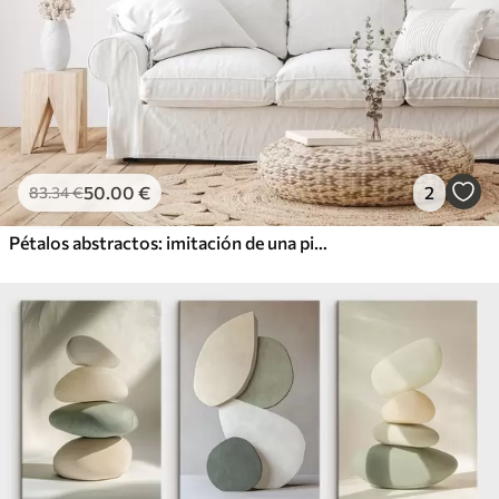
50
.00
€
2
83
.34
€
Pétalos abstractos: imitación de una pintura