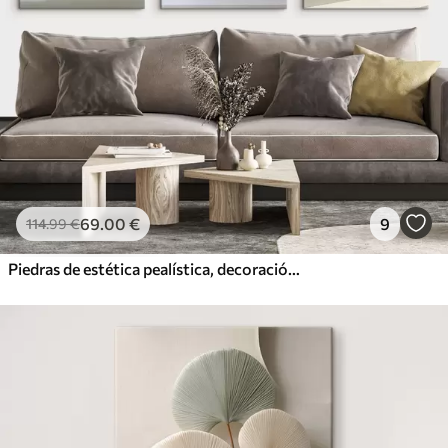
69
.00
€
9
114
.99
€
Piedras de estética pealística, decoración del hogar, iluminación natural