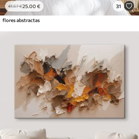
25
.00
€
31
41
.67
€
flores abstractas