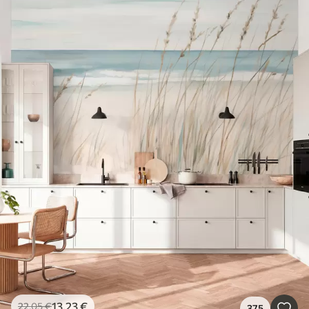
13
.23
€
22
.05
€
375