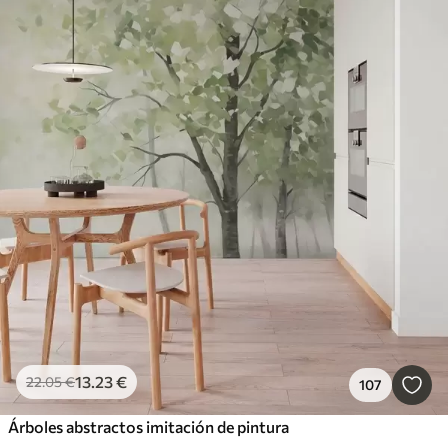
13
.23
€
22
.05
€
107
Árboles abstractos imitación de pintura