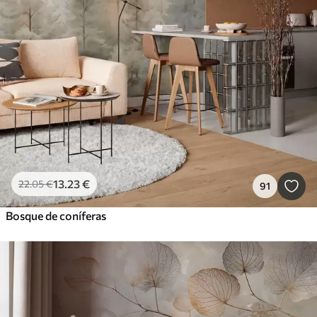
13
.23
€
22
.05
€
91
Bosque de coníferas