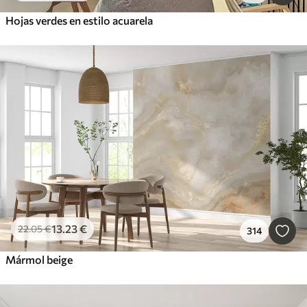
Hojas verdes en estilo acuarela
13
.23
€
22
.05
€
314
Mármol beige