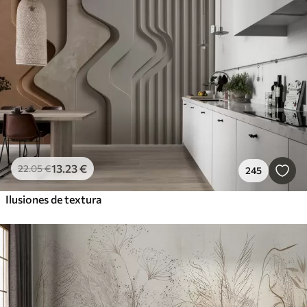
13
.23
€
22
.05
€
245
Ilusiones de textura