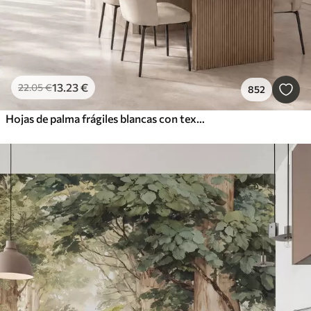
13
.23
€
22
.05
€
852
Hojas de palma frágiles blancas con textura grunge