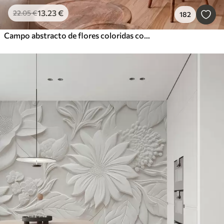
13
.23
€
22
.05
€
182
Campo abstracto de flores coloridas con tallos largos y hojas verdes, texturizado, colores pastel y claros