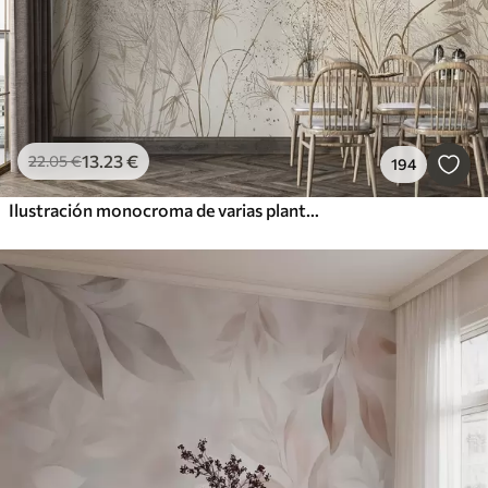
13
.23
€
22
.05
€
194
Ilustración monocroma de varias plantas y espiguillas de color beige con líneas y texturas delicadas y tenues