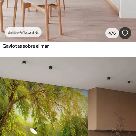
13
.23
€
22
.05
€
476
Gaviotas sobre el mar