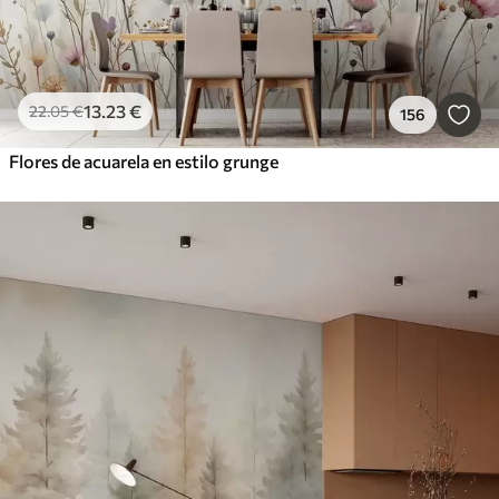
13
.23
€
22
.05
€
156
Flores de acuarela en estilo grunge