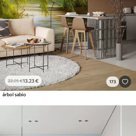
13
.23
€
22
.05
€
173
árbol sabio