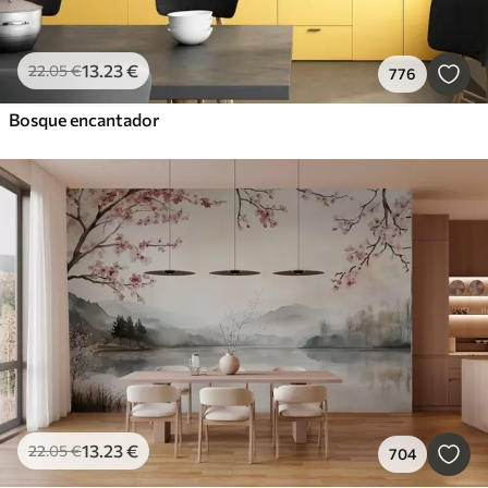
13
.23
€
22
.05
€
776
Bosque encantador
13
.23
€
22
.05
€
704