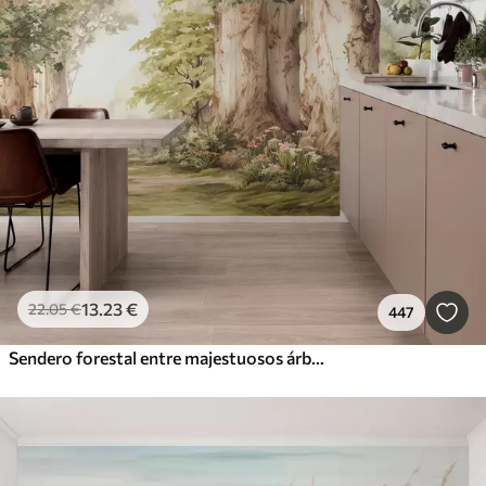
13
.23
€
22
.05
€
447
Sendero forestal entre majestuosos árboles en estilo acuarela