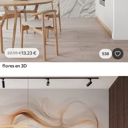
13
.23
€
22
.05
€
538
flores en 3D