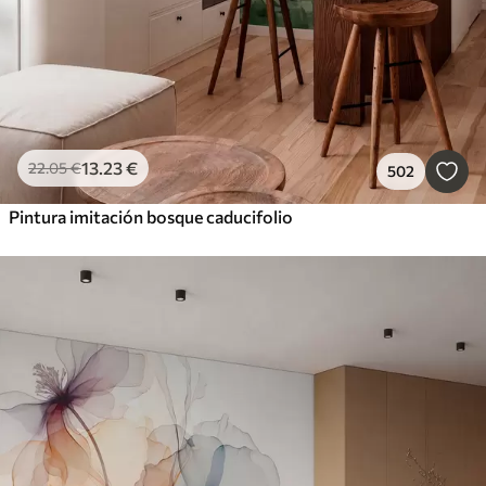
13
.23
€
22
.05
€
502
Pintura imitación bosque caducifolio