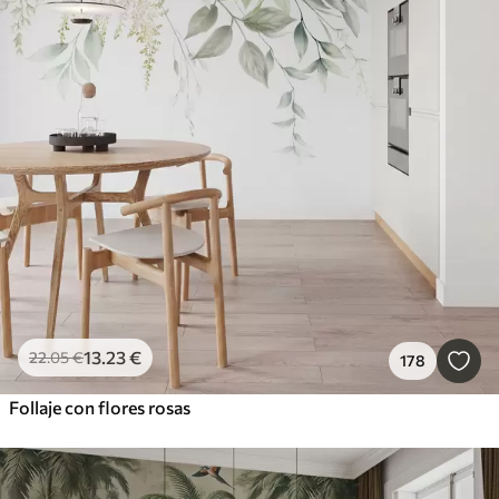
13
.23
€
22
.05
€
178
Follaje con flores rosas