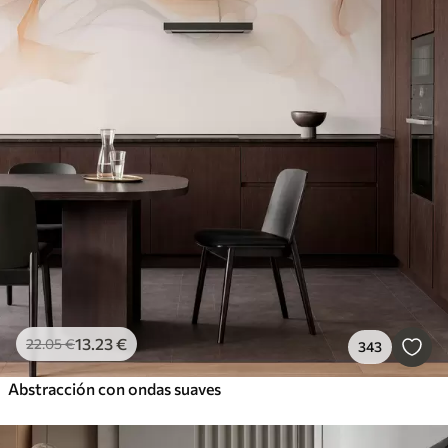
13
.23
€
22
.05
€
343
Abstracción con ondas suaves