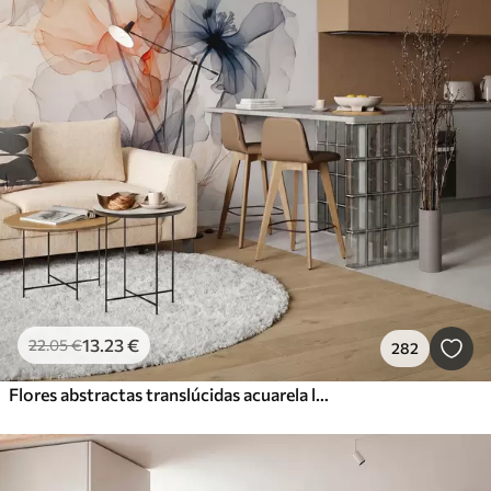
13
.23
€
22
.05
€
282
Flores abstractas translúcidas acuarela líquida