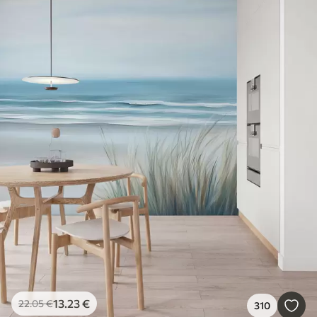
13
.23
€
22
.05
€
310