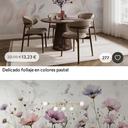
13
.23
€
22
.05
€
277
Delicado follaje en colores pastel