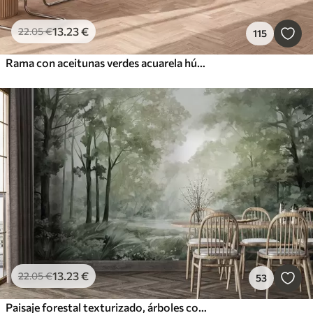
13
.23
€
22
.05
€
115
Rama con aceitunas verdes acuarela húmeda
13
.23
€
22
.05
€
53
Paisaje forestal texturizado, árboles con hojas verdes, paleta de colores pastel