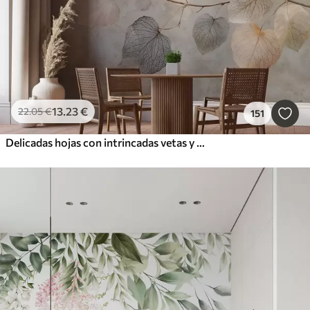
13
.23
€
22
.05
€
151
Delicadas hojas con intrincadas vetas y colores suaves y apagados sobre un fondo de textura pálida