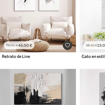
46
.00
€
23
.
76
.66
€
38
.33
€
Retrato de Line