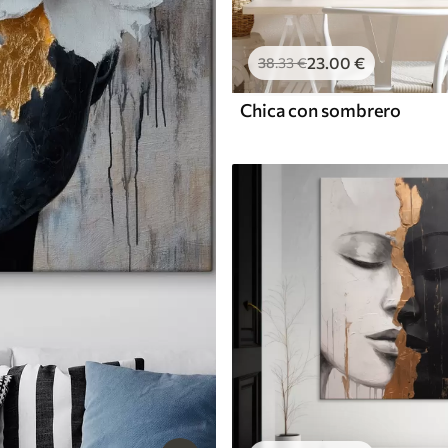
23
.00
€
38
.33
€
Chica con sombrero