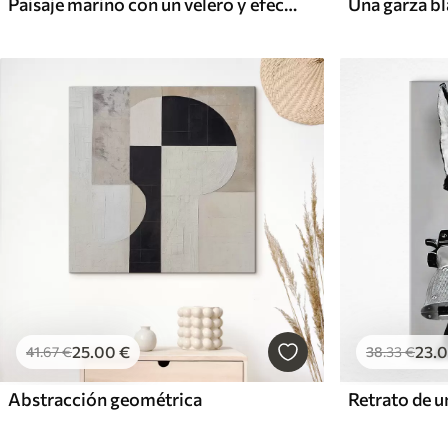
Paisaje marino con un velero y efecto de relieve
25
.00
€
23
.
41
.67
€
38
.33
€
Abstracción geométrica
Retrato de 