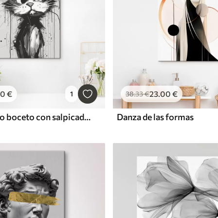
00
€
23
.00
€
1
38
.33
€
Gato en estilo boceto con salpicaduras de pintura
Danza de las formas