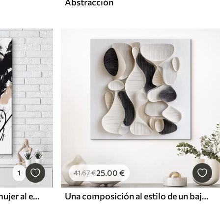
Abstracción
25
.00
€
1
41
.67
€
Retrato abstracto de una mujer al estilo graffiti
Una composición al estilo de un bajorrelieve arquitectónico moderno