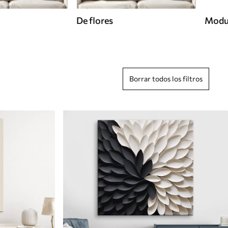
De flores
Modu
Borrar todos los filtros