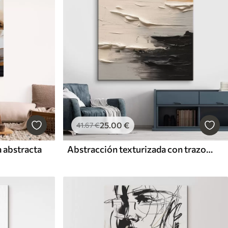
25
.00
€
41
.67
€
a abstracta
Abstracción texturizada con trazos en tonos crema y negro