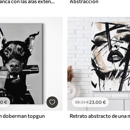
Una garza blanca con las alas extendidas, volando cerca de altos juncos, composición minimalista en blanco y negro
Abstracción
00
€
23
.00
€
38
.33
€
un doberman topgun