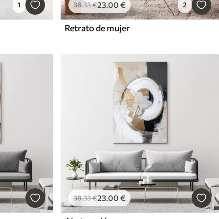
23
.00
€
1
38
.33
€
2
Retrato de mujer
23
.00
€
38
.33
€