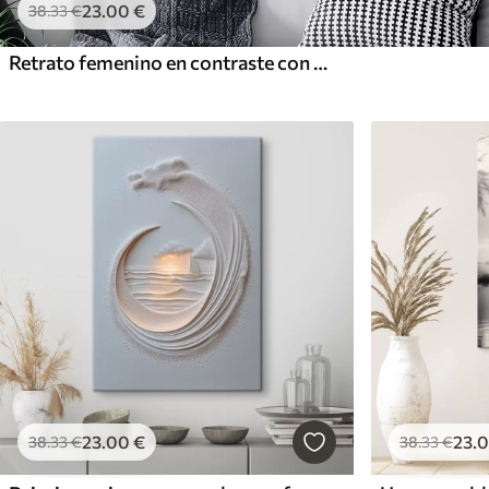
23
.00
€
38
.33
€
Retrato femenino en contraste con flores
23
.00
€
23
.
38
.33
€
38
.33
€