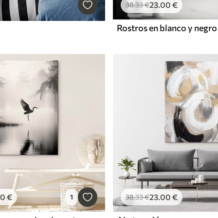
23
.00
€
38
.33
€
Rostros en blanco y negro
00
€
23
.00
€
1
38
.33
€