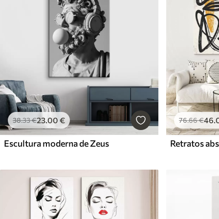
23
.00
€
46
.
38
.33
€
76
.66
€
Escultura moderna de Zeus
Retratos abs