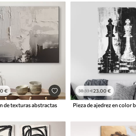
00
€
23
.00
€
38
.33
€
 de texturas abstractas