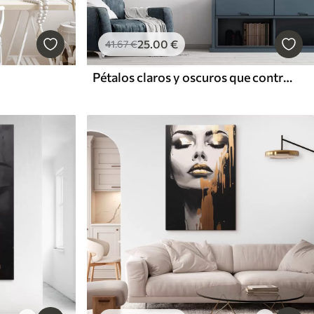
25
.00
€
41
.67
€
Pétalos claros y oscuros que contrastan en forma de flor