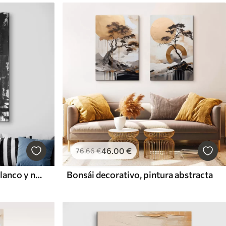
46
.00
€
76
.66
€
Pieza de ajedrez en color blanco y negro
Bonsái decorativo, pintura abstracta