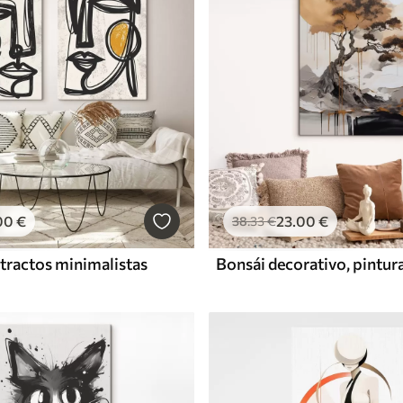
00
€
23
.00
€
38
.33
€
tractos minimalistas
Bonsái decorativo, pintur