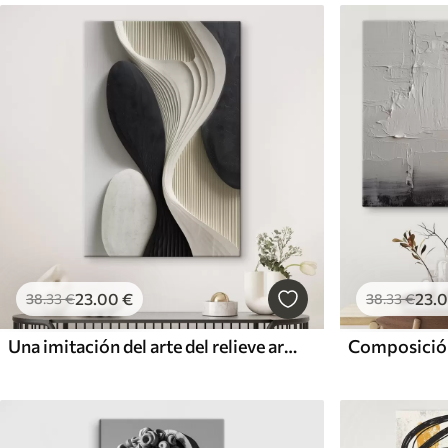
23
.00
€
23
.
38
.33
€
38
.33
€
Una imitación del arte del relieve arquitectónico; geometría abstracta orgánica.
Composición