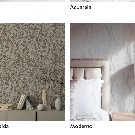
Acuarela
bida
Moderno