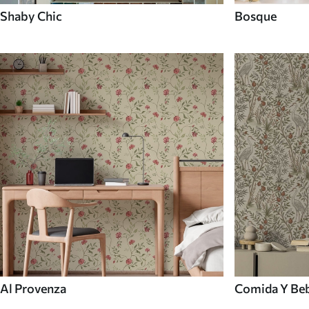
Shaby Chic
Bosque
Al Provenza
Comida Y Be