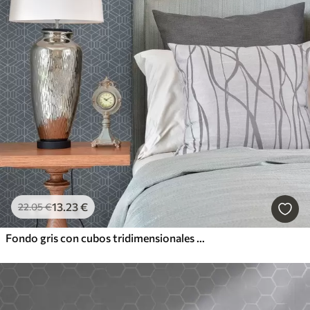
13
.23
€
22
.05
€
Fondo gris con cubos tridimensionales blancos en una cuadrícula