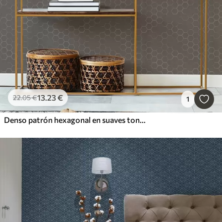
13
.23
€
22
.05
€
1
Denso patrón hexagonal en suaves tonos grises