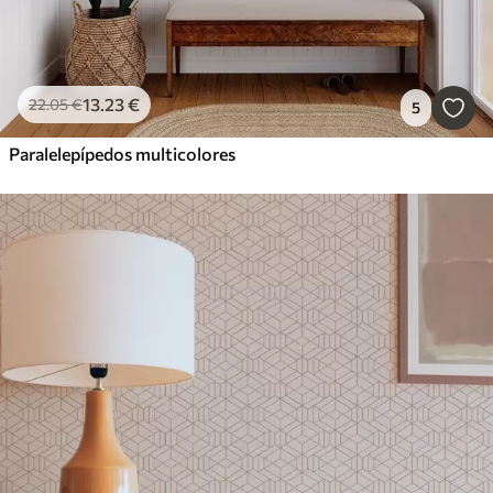
13
.23
€
22
.05
€
5
Paralelepípedos multicolores