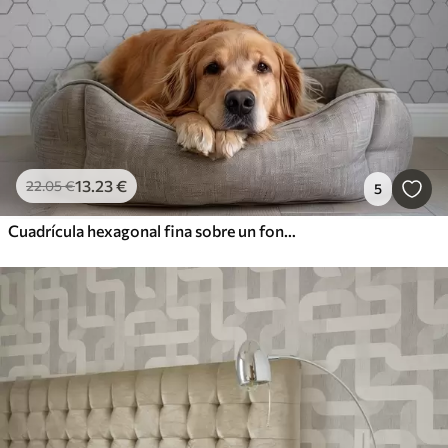
13
.23
€
22
.05
€
5
Cuadrícula hexagonal fina sobre un fondo texturizado gris claro