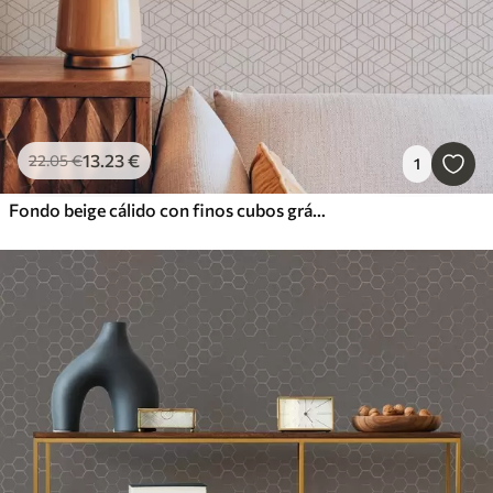
13
.23
€
22
.05
€
1
Fondo beige cálido con finos cubos gráficos