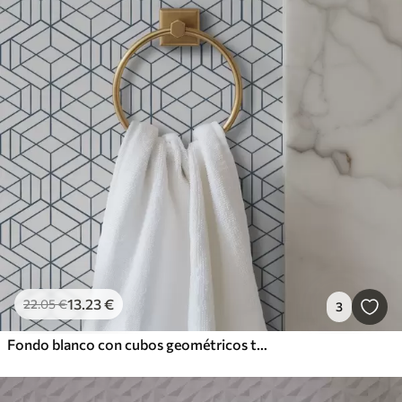
13
.23
€
22
.05
€
3
Fondo blanco con cubos geométricos tridimensionales azules