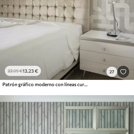
13
.23
€
22
.05
€
27
Patrón gráfico moderno con líneas curvas