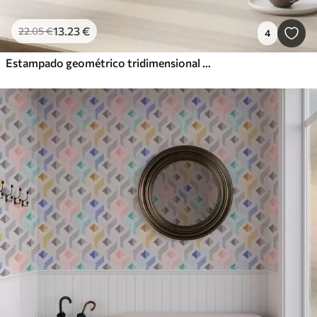
13
.23
€
22
.05
€
4
Estampado geométrico tridimensional en gris y beige