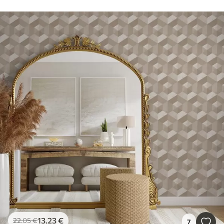
13
.23
€
22
.05
€
7