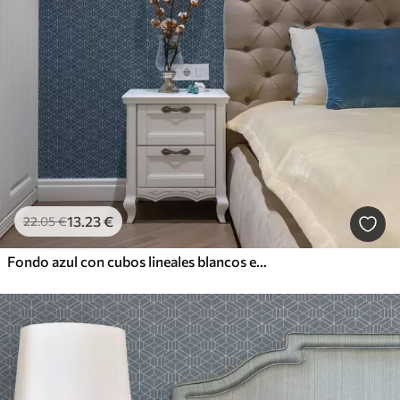
13
.23
€
22
.05
€
Fondo azul con cubos lineales blancos en una cuadrícula