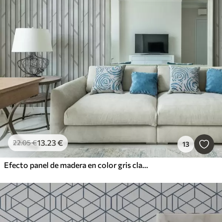
13
.23
€
22
.05
€
13
Efecto panel de madera en color gris claro