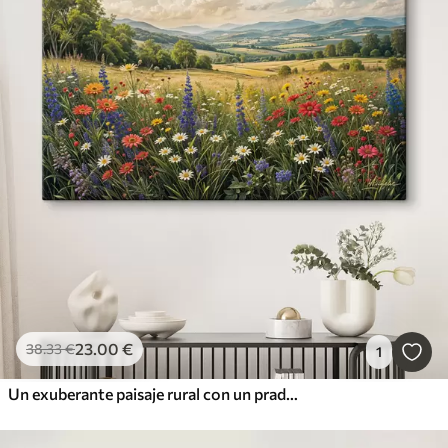
23
.00
€
38
.33
€
1
Un exuberante paisaje rural con un prado de flores silvestres vibrantes y lleno de flores coloridas bajo un cielo nublado