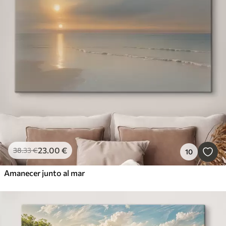
Cuadros populares
Más popular
Borrar todos los filtros
23
.00
€
38
.33
€
10
Amanecer junto al mar