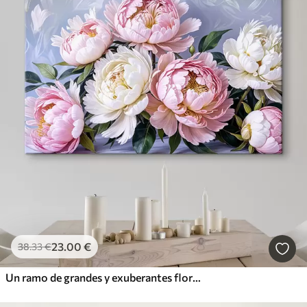
23
.00
€
38
.33
€
Un ramo de grandes y exuberantes flores de peonía rosadas y blancas con hojas verdes sobre un fondo suave y borroso