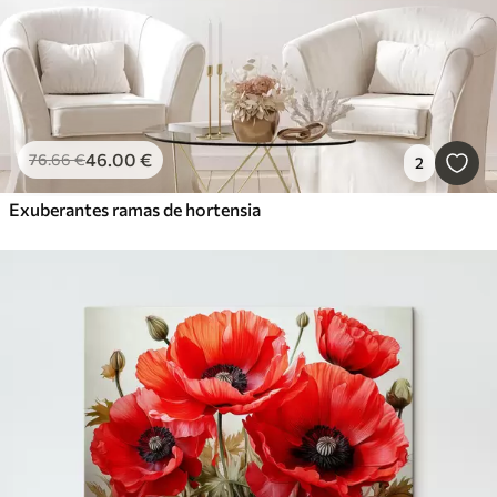
46
.00
€
76
.66
€
2
Exuberantes ramas de hortensia