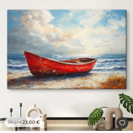
23
.00
€
38
.33
€