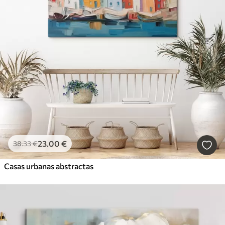
23
.00
€
38
.33
€
Casas urbanas abstractas