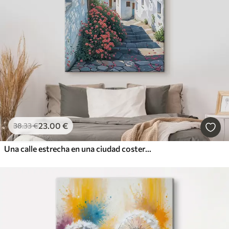
23
.00
€
38
.33
€
Una calle estrecha en una ciudad costera, con edificios blancos, techos de tejas rojas y flores de color rosa vibrante