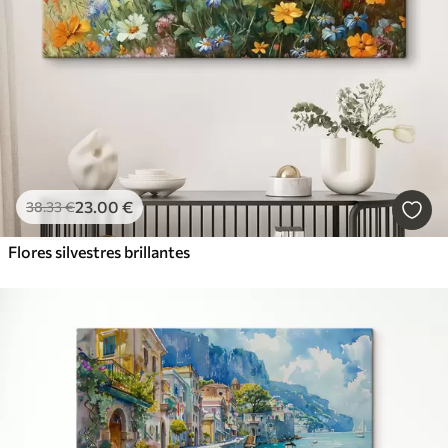
23
.00
€
38
.33
€
Flores silvestres brillantes