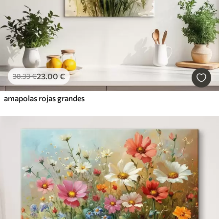
23
.00
€
38
.33
€
amapolas rojas grandes