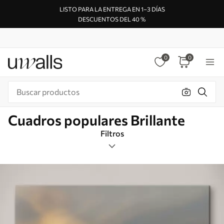
LISTO PARA LA ENTREGA EN 1–3 DÍAS
DESCUENTOS DEL 40 %
0
0
Cuadros populares Brillante
Filtros
Etiquetas
Formato de imagen
Brillante