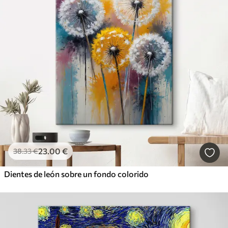
23
.00
€
38
.33
€
Dientes de león sobre un fondo colorido