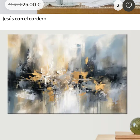
25
.00
€
41
.67
€
2
Jesús con el cordero