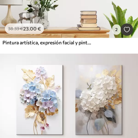
23
.00
€
38
.33
€
2
Pintura artística, expresión facial y pintura