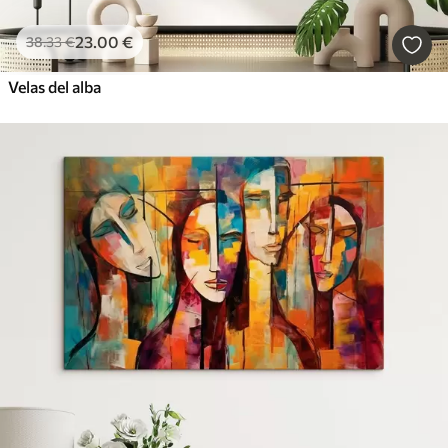
23
.00
€
38
.33
€
Velas del alba