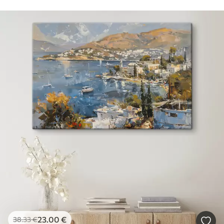
23
.00
€
38
.33
€