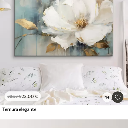
23
.00
€
38
.33
€
14
Ternura elegante