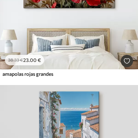
23
.00
€
38
.33
€
amapolas rojas grandes