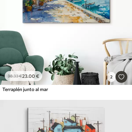
23
.00
€
38
.33
€
2
Terraplén junto al mar