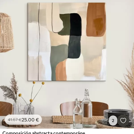
25
.00
€
41
.67
€
2
Composición abstracta contemporánea con bloques de color y una elegante línea gráfica