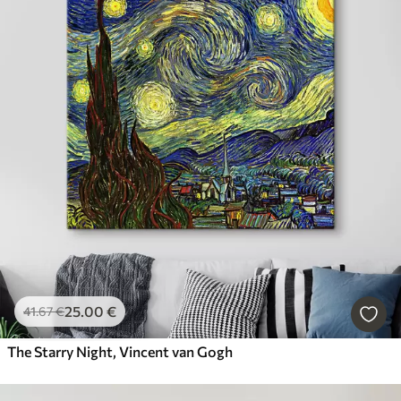
25
.00
€
41
.67
€
The Starry Night, Vincent van Gogh