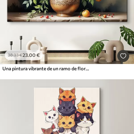
23
.00
€
38
.33
€
Una pintura vibrante de un ramo de flores coloridas que incluye rosas rojas, narcisos amarillos y margaritas blancas.