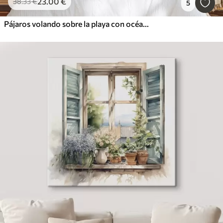
23
.00
€
38
.33
€
5
Pájaros volando sobre la playa con océano, montañas en el fondo, colores cálidos, paleta pastel suave