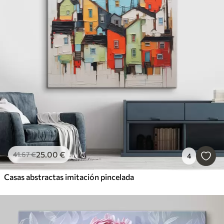
25
.00
€
41
.67
€
4
Casas abstractas imitación pincelada