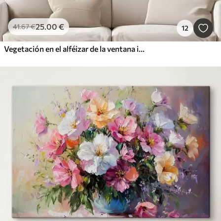
25
.00
€
41
.67
€
12
Vegetación en el alféizar de la ventana imitación de acuarela