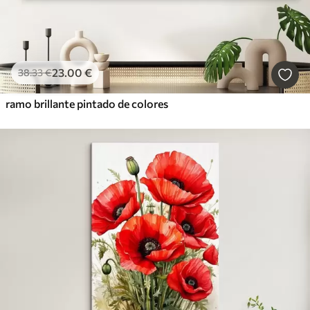
23
.00
€
38
.33
€
ramo brillante pintado de colores