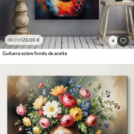
23
.00
€
38
.33
€
4
Guitarra sobre fondo de aceite