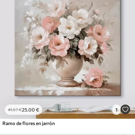
25
.00
€
1
41
.67
€
Ramo de flores en jarrón