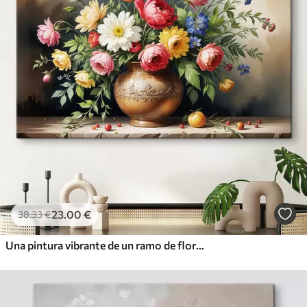
23
.00
€
38
.33
€
Una pintura vibrante de un ramo de flores coloridas que incluye rosas rojas, narcisos amarillos y margaritas blancas.