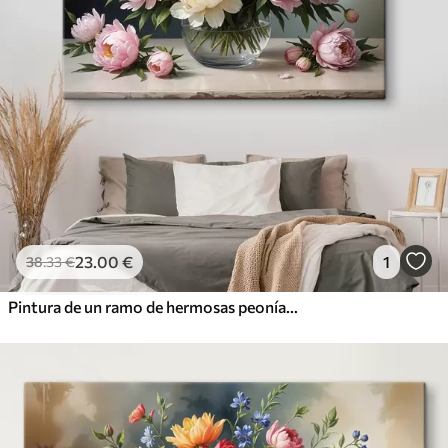
23
.00
€
1
38
.33
€
Pintura de un ramo de hermosas peonías blancas y rosas en un jarrón de vidrio sobre una mesa de madera