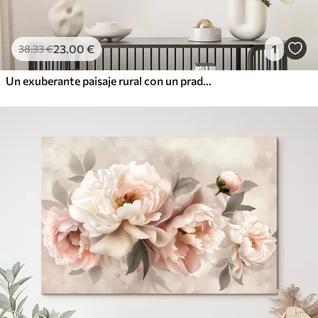
23
.00
€
1
38
.33
€
Un exuberante paisaje rural con un prado de flores silvestres vibrantes y lleno de flores coloridas bajo un cielo nublado