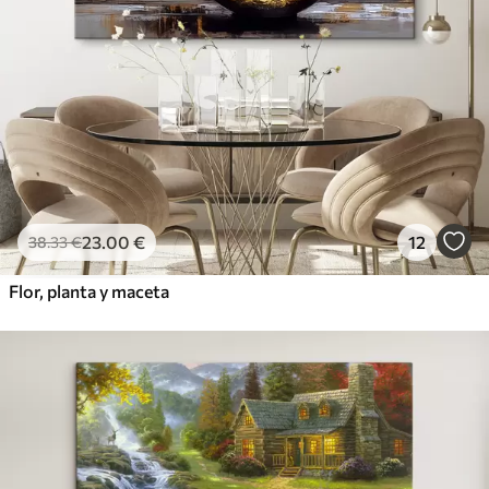
23
.00
€
12
38
.33
€
Flor, planta y maceta