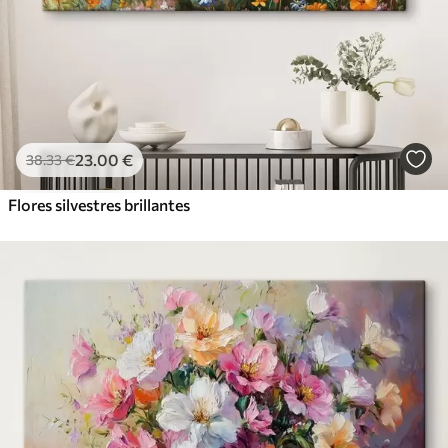
23
.00
€
38
.33
€
Flores silvestres brillantes