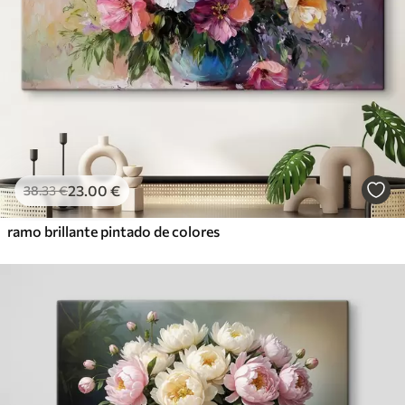
23
.00
€
38
.33
€
ramo brillante pintado de colores