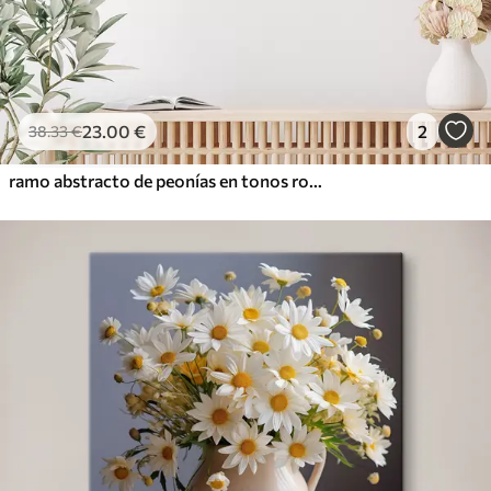
23
.00
€
2
38
.33
€
ramo abstracto de peonías en tonos rosados