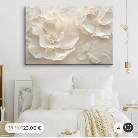
23
.00
€
4
38
.33
€