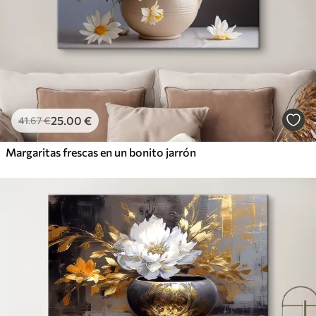
25
.00
€
41
.67
€
Margaritas frescas en un bonito jarrón