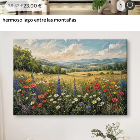
23
.00
€
1
38
.33
€
hermoso lago entre las montañas