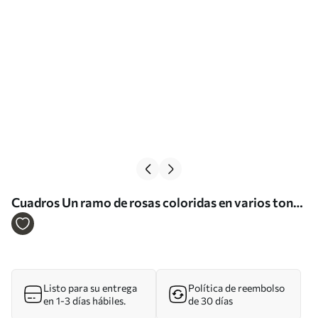
Cuadros Un ramo de rosas coloridas en varios tonos
de rosa, amarillo y naranja, arregladas con hojas
verdes Nr s40149
Listo para su entrega
Política de reembolso
en 1-3 días hábiles.
de 30 días