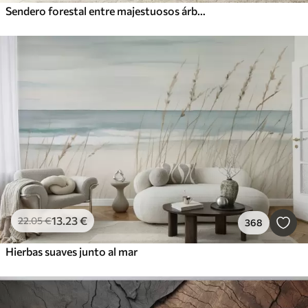
Sendero forestal entre majestuosos árboles en estilo acuarela
13
.23
€
22
.05
€
368
Hierbas suaves junto al mar