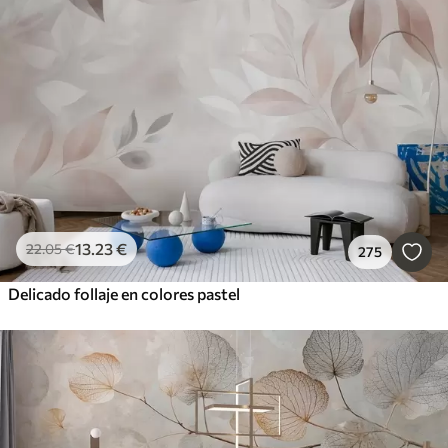
13
.23
€
22
.05
€
275
Delicado follaje en colores pastel