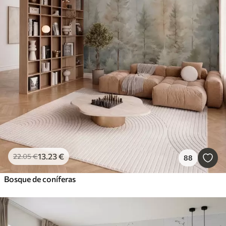
13
.23
€
22
.05
€
88
Bosque de coníferas