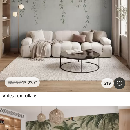
13
.23
€
22
.05
€
319
Vides con follaje