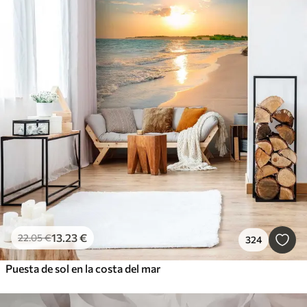
13
.23
€
22
.05
€
324
Puesta de sol en la costa del mar