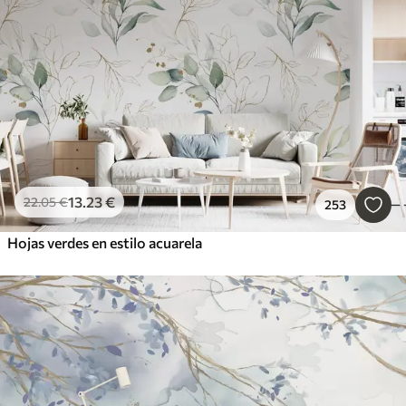
13
.23
€
22
.05
€
253
Hojas verdes en estilo acuarela