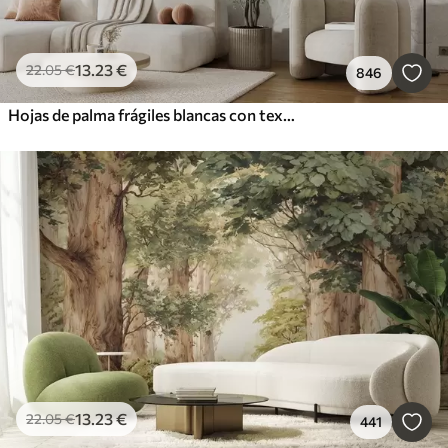
13
.23
€
22
.05
€
846
Hojas de palma frágiles blancas con textura grunge
13
.23
€
22
.05
€
441