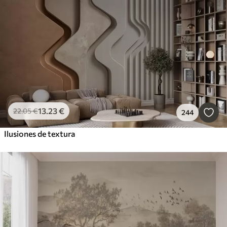
13
.23
€
22
.05
€
244
Ilusiones de textura