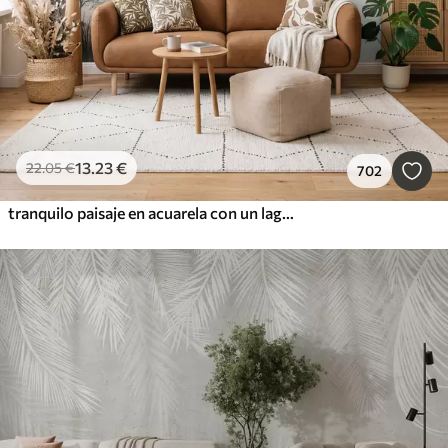
13
.23
€
22
.05
€
702
tranquilo paisaje en acuarela con un lago y un árbol en flor