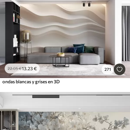
13
.23
€
22
.05
€
271
ondas blancas y grises en 3D