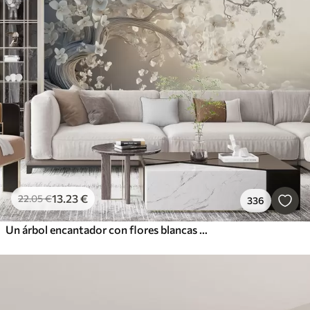
13
.23
€
22
.05
€
336
Un árbol encantador con flores blancas contra el fondo de nubes en un estilo interesante en delicados colores cálidos