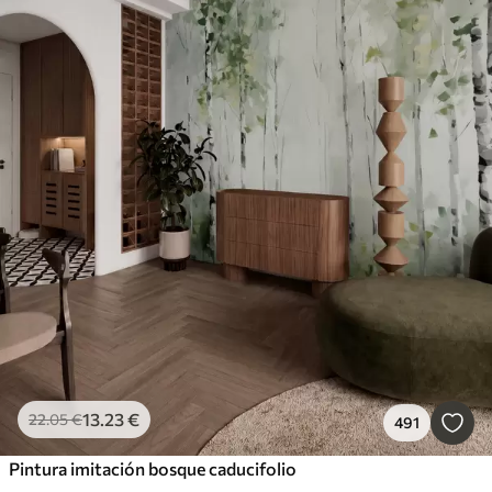
13
.23
€
22
.05
€
491
Pintura imitación bosque caducifolio