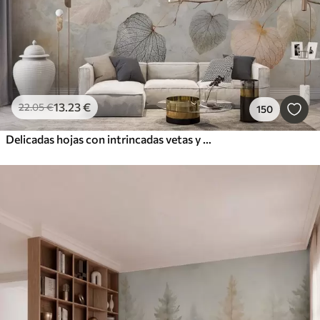
13
.23
€
22
.05
€
150
Delicadas hojas con intrincadas vetas y colores suaves y apagados sobre un fondo de textura pálida