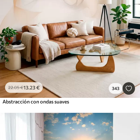
13
.23
€
22
.05
€
343
Abstracción con ondas suaves