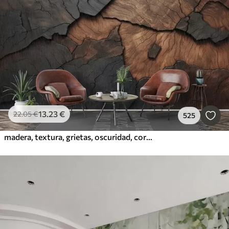
13
.23
€
22
.05
€
525
madera, textura, grietas, oscuridad, corteza, superficie