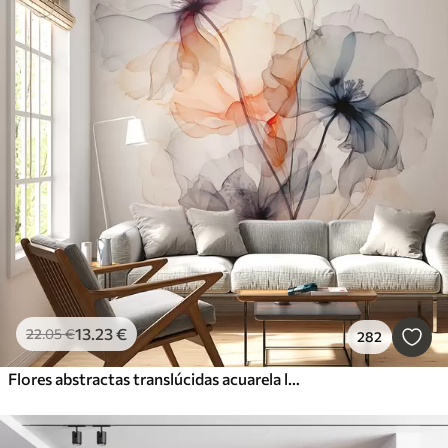
13
.23
€
22
.05
€
282
Flores abstractas translúcidas acuarela líquida