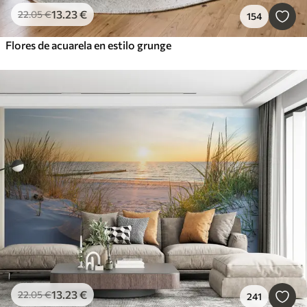
13
.23
€
22
.05
€
154
Flores de acuarela en estilo grunge
13
.23
€
22
.05
€
241