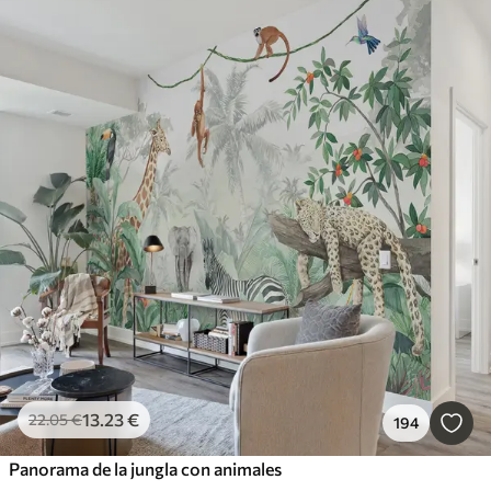
13
.23
€
22
.05
€
194
Panorama de la jungla con animales