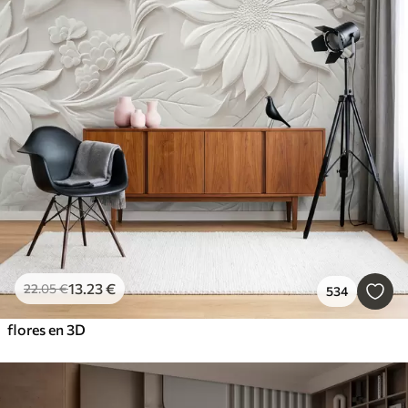
13
.23
€
22
.05
€
534
flores en 3D