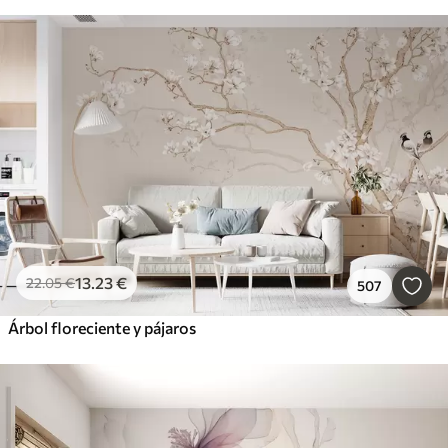
13
.23
€
22
.05
€
507
Árbol floreciente y pájaros