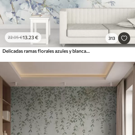
13
.23
€
22
.05
€
313
Delicadas ramas florales azules y blancas con fondo de acuarela suave y borroso