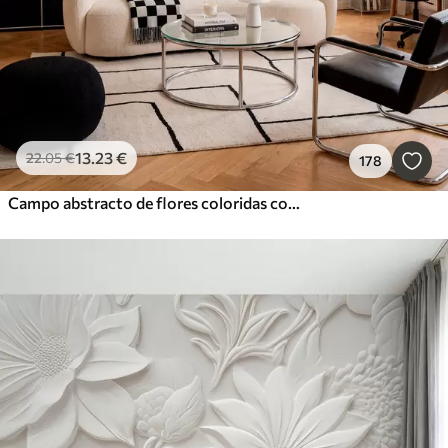
13
.23
€
22
.05
€
178
Campo abstracto de flores coloridas con tallos largos y hojas verdes, texturizado, colores pastel y claros