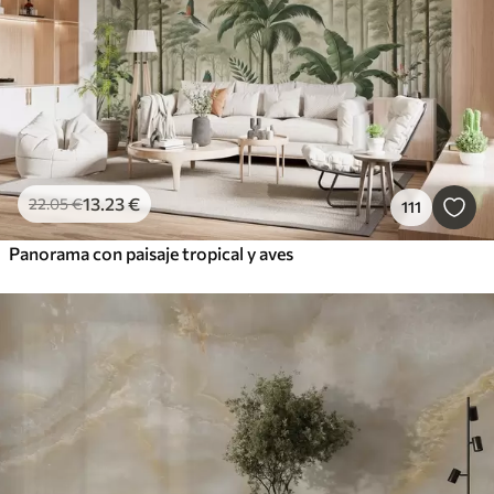
13
.23
€
22
.05
€
111
Panorama con paisaje tropical y aves