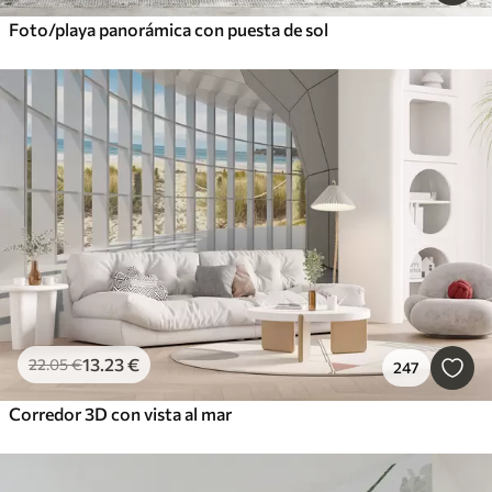
Foto/playa panorámica con puesta de sol
13
.23
€
22
.05
€
247
Corredor 3D con vista al mar