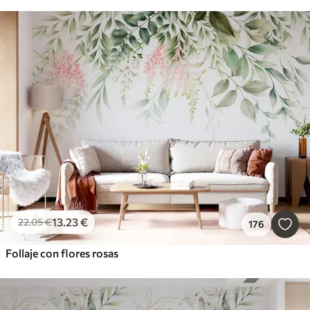
13
.23
€
22
.05
€
176
Follaje con flores rosas