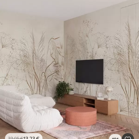
13
.23
€
22
.05
€