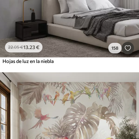
13
.23
€
22
.05
€
158
Hojas de luz en la niebla