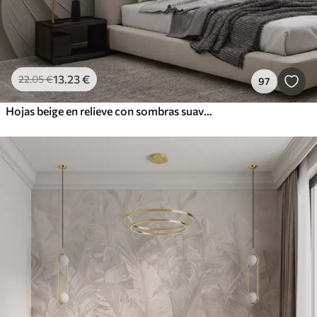
13
.23
€
22
.05
€
97
Hojas beige en relieve con sombras suaves