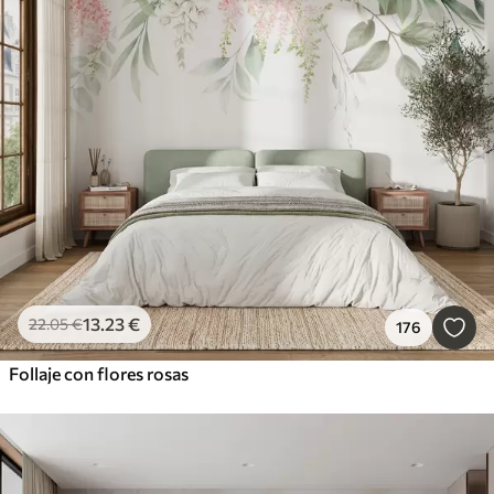
13
.23
€
22
.05
€
176
Follaje con flores rosas