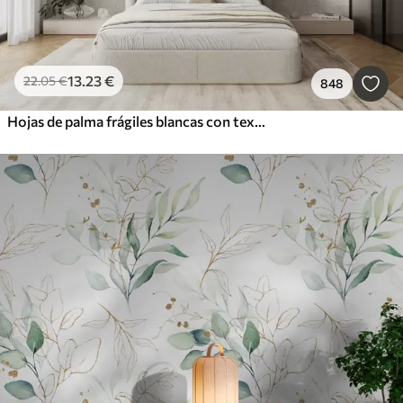
13
.23
€
22
.05
€
848
Hojas de palma frágiles blancas con textura grunge