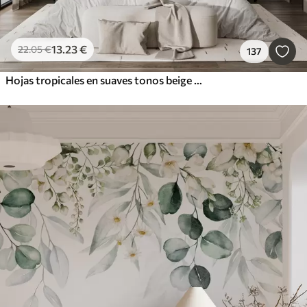
13
.23
€
22
.05
€
137
Hojas tropicales en suaves tonos beige y verde, con efecto acuarela y suaves transiciones de color