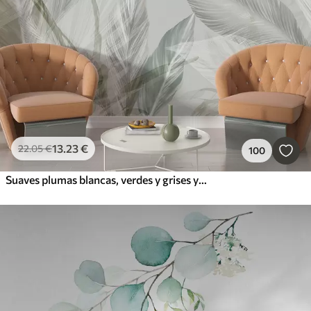
13
.23
€
22
.05
€
100
Suaves plumas blancas, verdes y grises y hojas tropicales flotando sobre un fondo claro