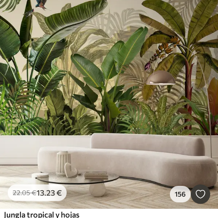
13
.23
€
22
.05
€
156
Jungla tropical y hojas