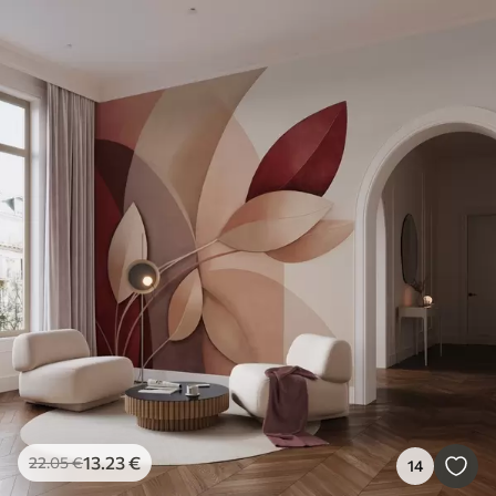
13
.23
€
22
.05
€
14