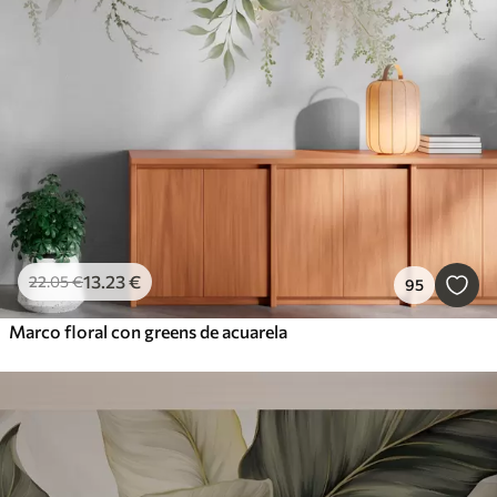
13
.23
€
22
.05
€
95
Marco floral con greens de acuarela