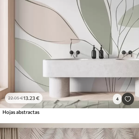
13
.23
€
22
.05
€
4
Hojas abstractas