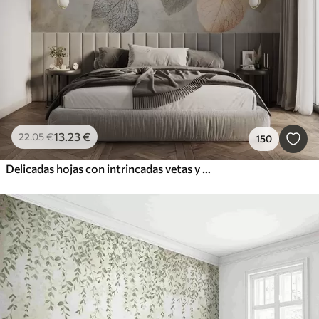
13
.23
€
22
.05
€
150
Delicadas hojas con intrincadas vetas y colores suaves y apagados sobre un fondo de textura pálida