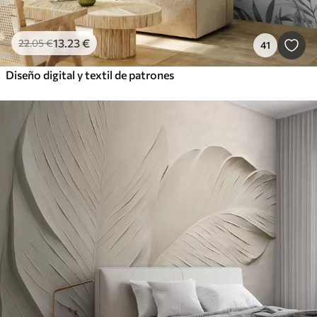
13
.23
€
22
.05
€
41
Diseño digital y textil de patrones