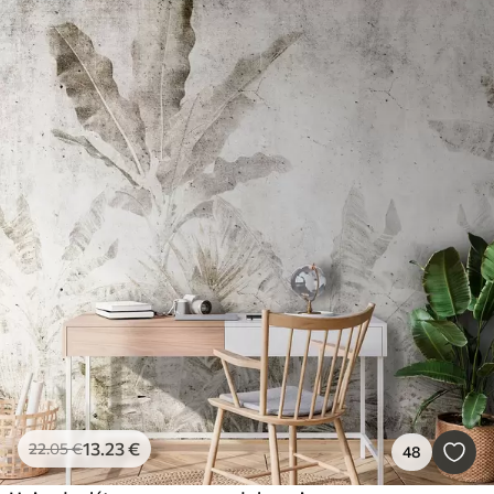
13
.23
€
22
.05
€
48