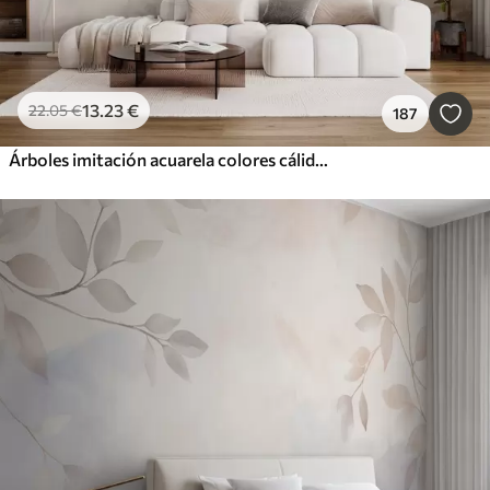
13
.23
€
22
.05
€
187
Árboles imitación acuarela colores cálidos