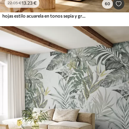
13
.23
€
22
.05
€
60
hojas estilo acuarela en tonos sepia y grises