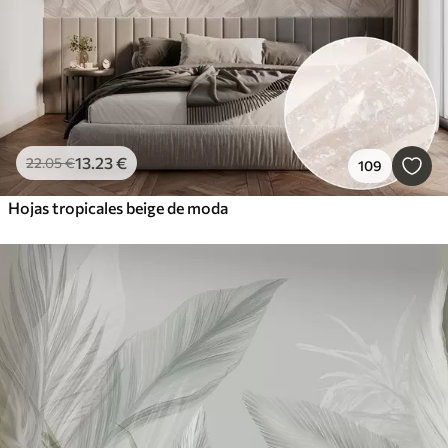
13
.23
€
22
.05
€
109
Hojas tropicales beige de moda