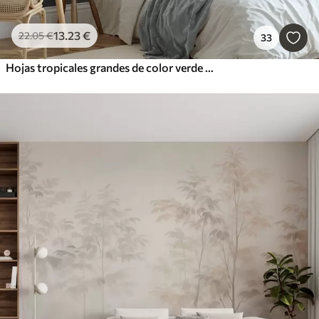
13
.23
€
22
.05
€
33
Hojas tropicales grandes de color verde pálido con tonos suaves y pasteles, obra de arte con textura