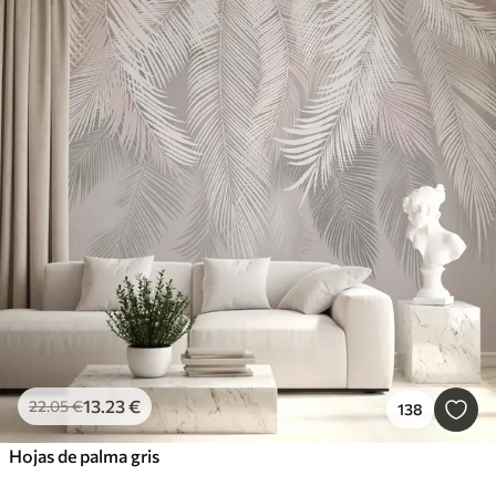
13
.23
€
22
.05
€
138
Hojas de palma gris