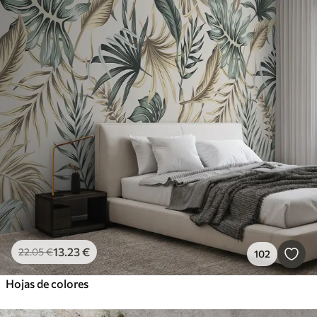
13
.23
€
22
.05
€
102
Hojas de colores