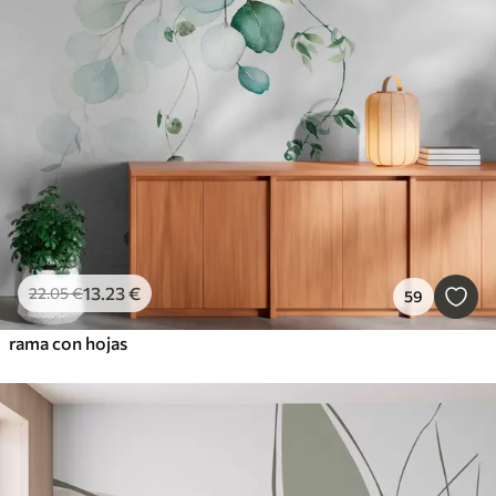
13
.23
€
22
.05
€
59
rama con hojas