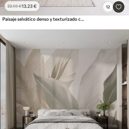
13
.23
€
22
.05
€
12
Paisaje selvático denso y texturizado con grandes hojas de plátano en tonos verdes y beige apagados.