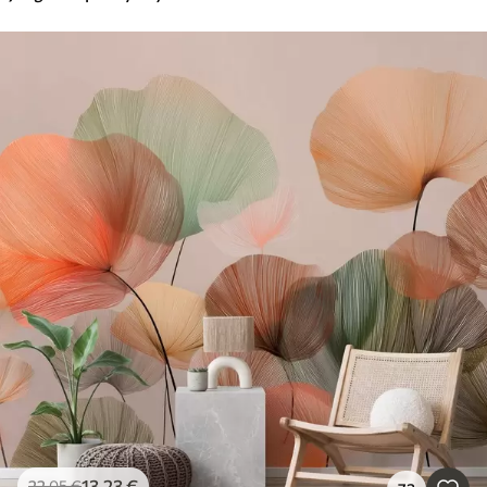
13
.23
€
22
.05
€