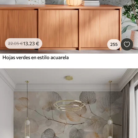
13
.23
€
22
.05
€
255
Hojas verdes en estilo acuarela