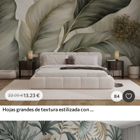
13
.23
€
22
.05
€
84
Hojas grandes de textura estilizada con venas detalladas en varios tonos de verde, crema y beige