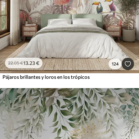
13
.23
€
22
.05
€
124
Pájaros brillantes y loros en los trópicos