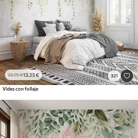
13
.23
€
22
.05
€
321
Vides con follaje