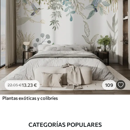
13
.23
€
109
22
.05
€
Plantas exóticas y colibríes
CATEGORÍAS POPULARES