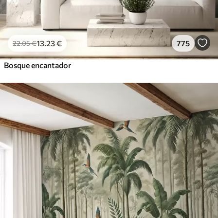
13
.23
€
775
22
.05
€
Bosque encantador