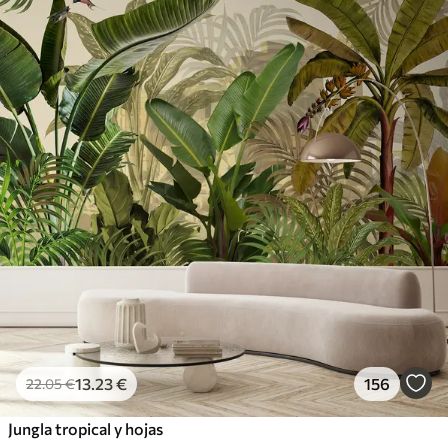
13
.23
€
156
22
.05
€
Jungla tropical y hojas