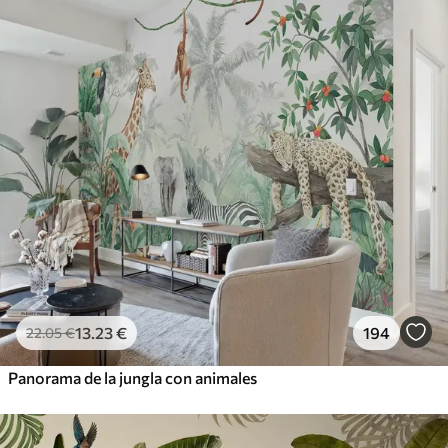
13
.23
€
194
22
.05
€
Panorama de la jungla con animales