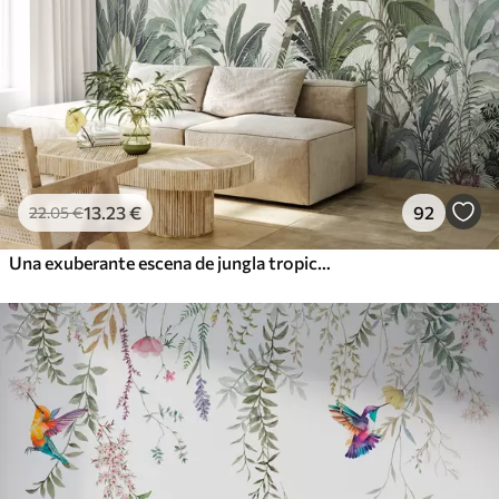
13
.23
€
92
22
.05
€
Una exuberante escena de jungla tropical con varias palmeras, hojas grandes y flores coloridas en primer plano