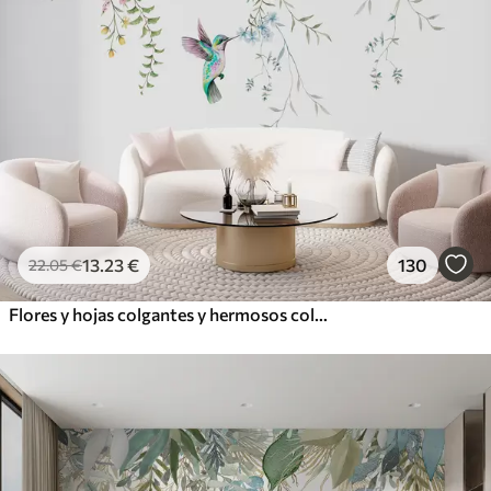
13
.23
€
130
22
.05
€
Flores y hojas colgantes y hermosos colibríes