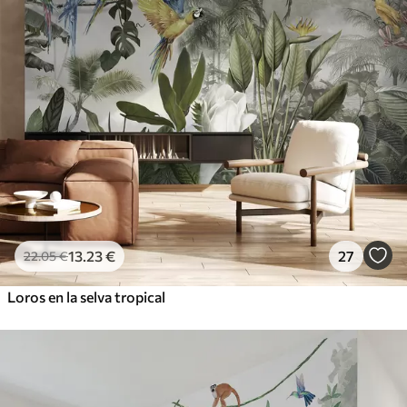
13
.23
€
27
22
.05
€
Loros en la selva tropical