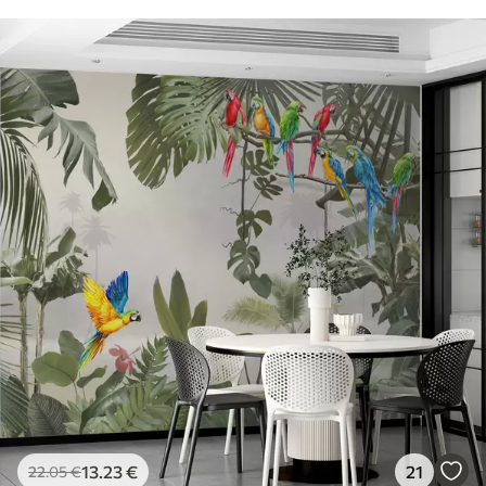
13
.23
€
21
22
.05
€