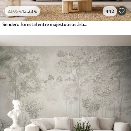
13
.23
€
442
22
.05
€
Sendero forestal entre majestuosos árboles en estilo acuarela