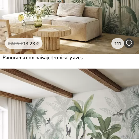
13
.23
€
111
22
.05
€
Panorama con paisaje tropical y aves