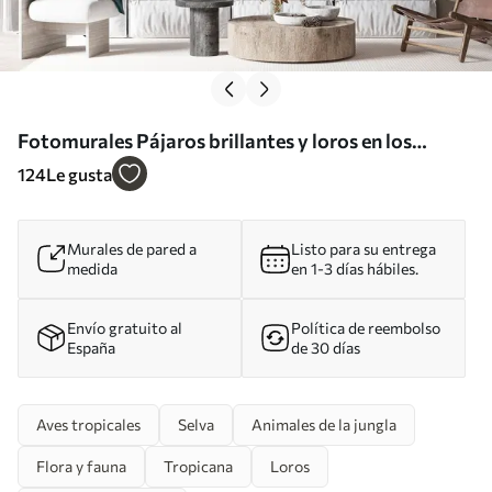
Fotomurales Pájaros brillantes y loros en los
trópicos Nr. u74490
124
Le gusta
Murales de pared a
Listo para su entrega
medida
en 1-3 días hábiles.
Envío gratuito al
Política de reembolso
España
de 30 días
Aves tropicales
Selva
Animales de la jungla
Flora y fauna
Tropicana
Loros