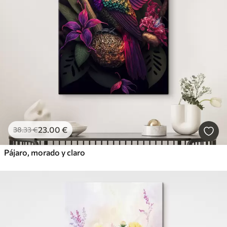
23
.00
€
38
.33
€
Pájaro, morado y claro