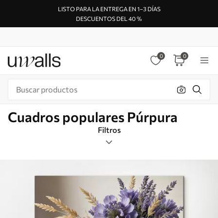
LISTO PARA LA ENTREGA EN 1–3 DÍAS
DESCUENTOS DEL 40 %
0
0
Cuadros populares Púrpura
Filtros
Etiquetas
Formato de imagen
Púrpura