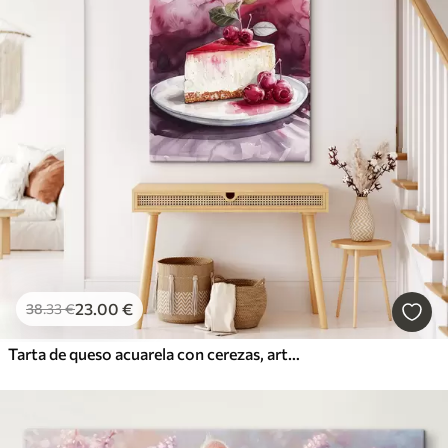
23
.00
€
38
.33
€
Tarta de queso acuarela con cerezas, arte gastronómico elegante, colores rojo y morado