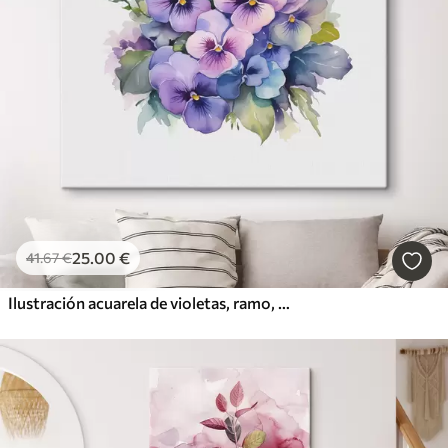
25
.00
€
41
.67
€
Ilustración acuarela de violetas, ramo, flores, color azul, morado, verde