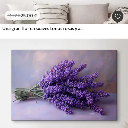
25
.00
€
41
.67
€
Una gran flor en suaves tonos rosas y azules