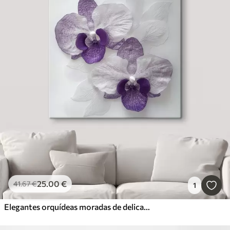
25
.00
€
41
.67
€
1
Elegantes orquídeas moradas de delicada textura