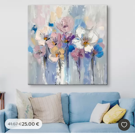
25
.00
€
41
.67
€