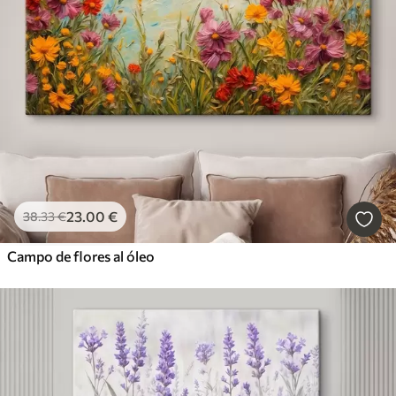
23
.00
€
38
.33
€
Campo de flores al óleo