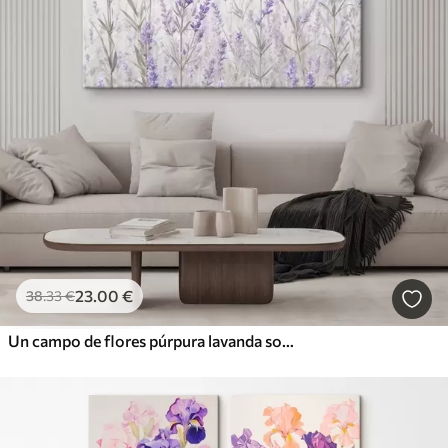
23
.00
€
38
.33
€
Un campo de flores púrpura lavanda sobre un fondo de textura borrosa