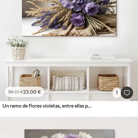
Cuadros populares
Más popular
Borrar todos los filtros
23
.00
€
38
.33
€
1
Un ramo de flores violetas, entre ellas peonías y lavanda, con tallos de trigo sobre un fondo claro