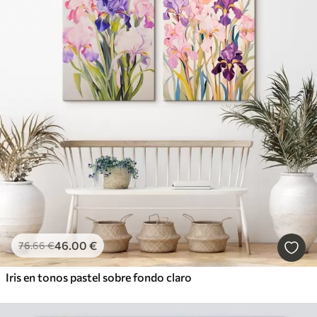
46
.00
€
76
.66
€
Iris en tonos pastel sobre fondo claro