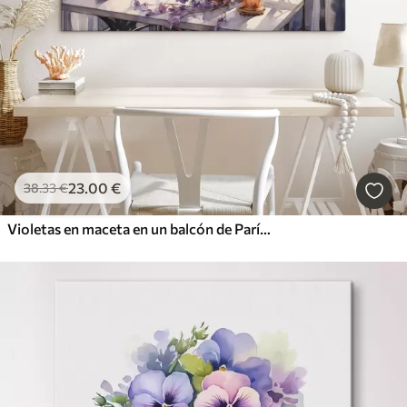
23
.00
€
38
.33
€
Violetas en maceta en un balcón de París acuarela