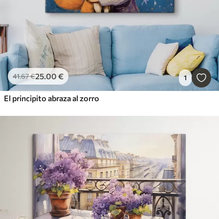
25
.00
€
41
.67
€
1
El principito abraza al zorro