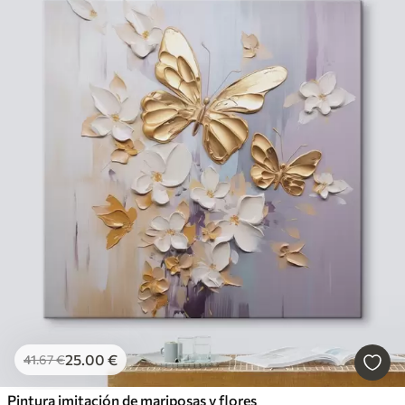
25
.00
€
41
.67
€
Pintura imitación de mariposas y flores