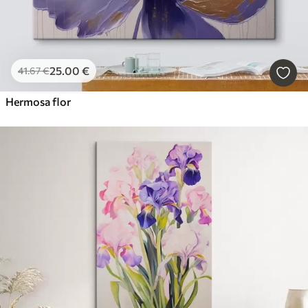
25
.00
€
41
.67
€
Hermosa flor