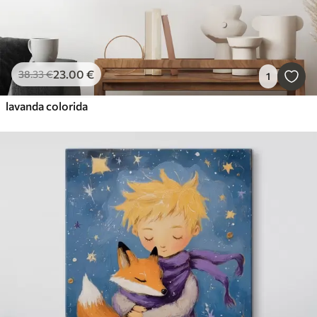
23
.00
€
38
.33
€
1
lavanda colorida