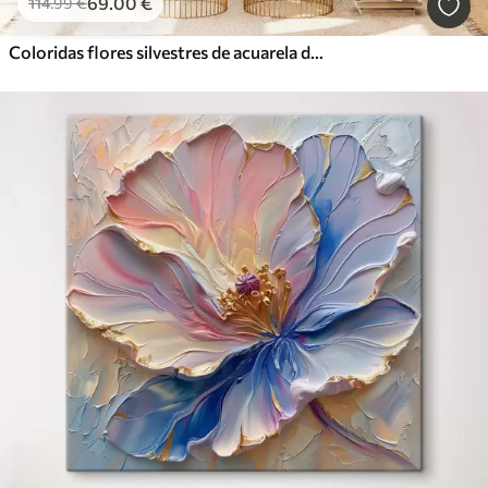
69
.00
€
114
.99
€
Coloridas flores silvestres de acuarela de verano