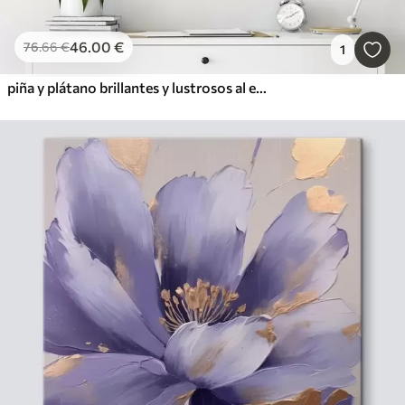
46
.00
€
76
.66
€
1
piña y plátano brillantes y lustrosos al estilo pop art