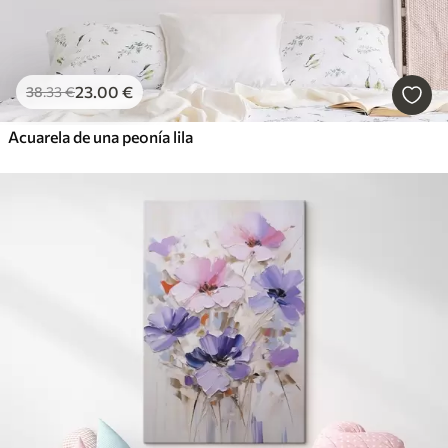
23
.00
€
38
.33
€
Acuarela de una peonía lila