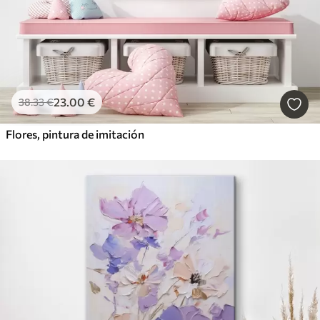
23
.00
€
38
.33
€
Flores, pintura de imitación