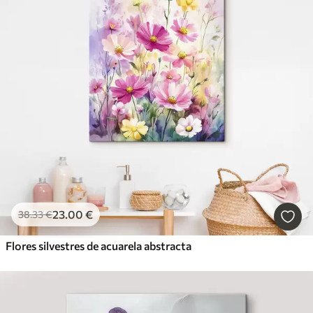
23
.00
€
38
.33
€
Flores silvestres de acuarela abstracta