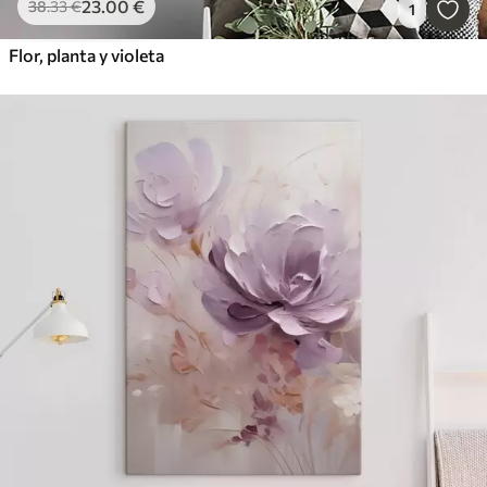
23
.00
€
38
.33
€
1
Flor, planta y violeta