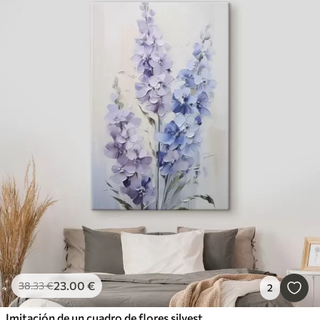
23
.00
€
38
.33
€
2
Imitación de un cuadro de flores silvestres