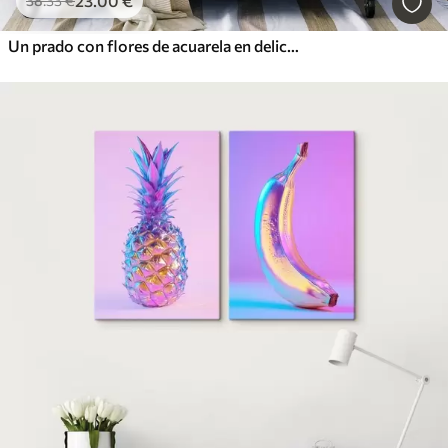
23
.00
€
38
.33
€
Un prado con flores de acuarela en delicados tonos rosas, morados y blancos, que crean una atmósfera de ligereza y armonía