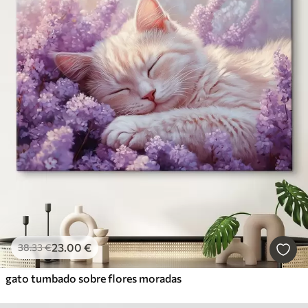
23
.00
€
38
.33
€
gato tumbado sobre flores moradas