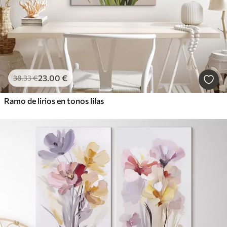
23
.00
€
38
.33
€
Ramo de lirios en tonos lilas