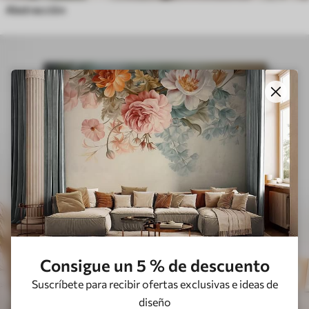
Abstracción
Consigue un 5 % de descuento
Suscríbete para recibir ofertas exclusivas e ideas de
diseño