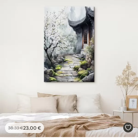
23
.00
€
38
.33
€