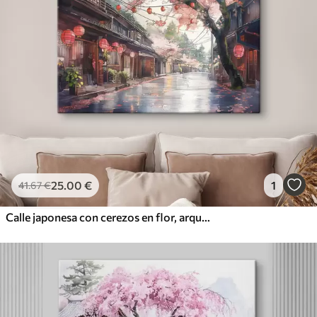
25
.00
€
1
41
.67
€
Calle japonesa con cerezos en flor, arquitectura oriental, linternas