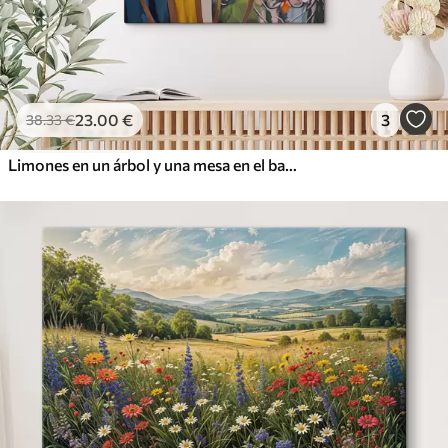
23
.00
€
3
38
.33
€
Limones en un árbol y una mesa en el balcón de un hotel con vistas al mar, imitación de pintura al óleo