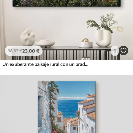
23
.00
€
1
38
.33
€
Un exuberante paisaje rural con un prado de flores silvestres vibrantes y lleno de flores coloridas bajo un cielo nublado