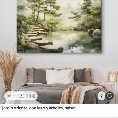
23
.00
€
2
38
.33
€
Jardín oriental con lago y árboles, naturaleza, estilo acuarela