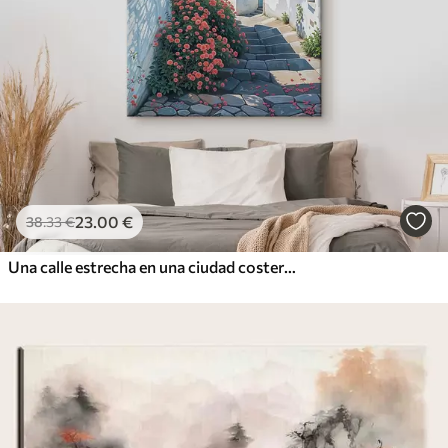
23
.00
€
38
.33
€
Una calle estrecha en una ciudad costera, con edificios blancos, techos de tejas rojas y flores de color rosa vibrante