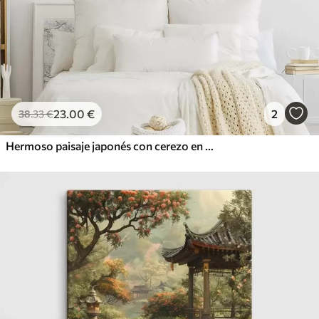
23
.00
€
2
38
.33
€
Hermoso paisaje japonés con cerezo en flor y casa en el lago