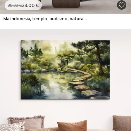
23
.00
€
38
.33
€
Isla indonesia, templo, budismo, naturaleza tropical, estilo acuarela