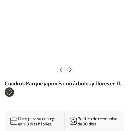
Cuadros Parque japonés con árboles y flores en flor,
bosque, casa de madera Nr s39773
Listo para su entrega
Política de reembolso
en 1-3 días hábiles.
de 30 días