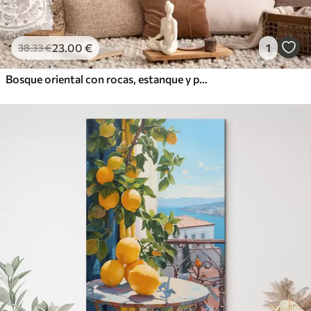
23
.00
€
1
38
.33
€
Bosque oriental con rocas, estanque y pinos, vegetación, estilo acuarela