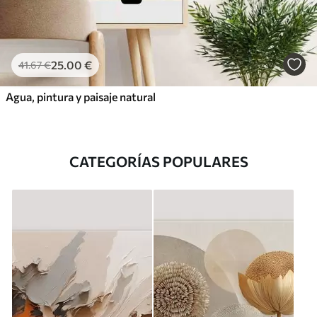
25
.00
€
41
.67
€
Agua, pintura y paisaje natural
CATEGORÍAS POPULARES