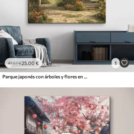
25
.00
€
1
41
.67
€
Parque japonés con árboles y flores en flor, bosque, casa de jardín, lago