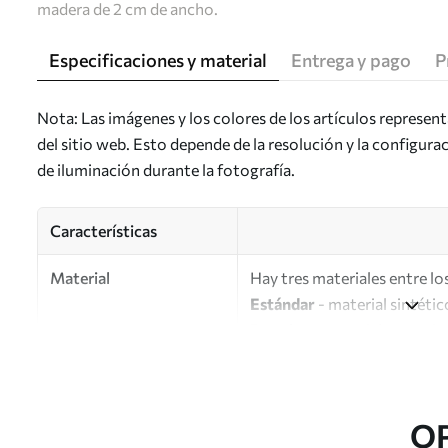
madera de 2 cm de ancho.
Especificaciones y material
Entrega y pago
P
Nota: Las imágenes y los colores de los artículos represen
del sitio web. Esto depende de la resolución y la configura
de iluminación durante la fotografía.
Características
Material
Hay tres materiales entre los
Estándar
- material sintétic
Premium
: material mate simi
Eco-Premium
: lienzo de a
Autor
UWALLS
O