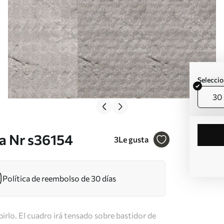
Seleccio
30 
a Nr s36154
3
Le gusta
Política de reembolso de 30 días
irlo. El cuadro irá tensado sobre bastidor de