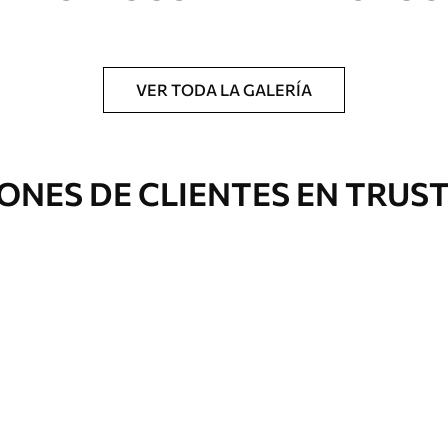
a.
VER TODA LA GALERÍA
Eco Canvas
ONES DE CLIENTES EN TRUS
Desde
36
.00
€