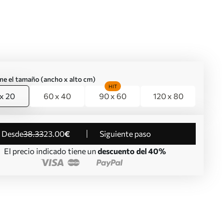
ne el tamaño (ancho x alto cm)
HIT
x 20
60 x 40
90 x 60
120 x 80
desde
38
.33
23
.00
€
Siguiente paso
El precio indicado tiene un
descuento del 40%