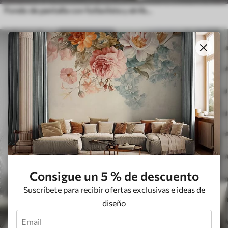
Fondo de pantalla con futbolista y atributos futbolísticos
Consigue un 5 % de descuento
Suscríbete para recibir ofertas exclusivas e ideas de
diseño