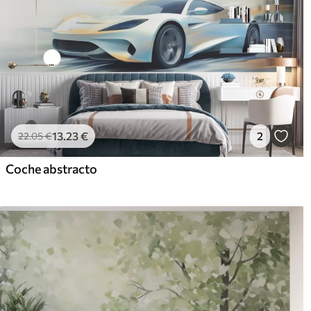
13
.23
€
2
22
.05
€
Coche abstracto