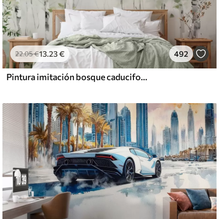
13
.23
€
492
22
.05
€
Pintura imitación bosque caducifolio