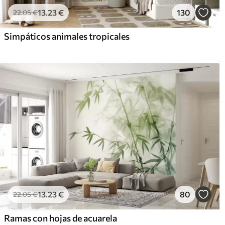
13
.23
€
130
22
.05
€
Simpáticos animales tropicales
13
.23
€
80
22
.05
€
Ramas con hojas de acuarela