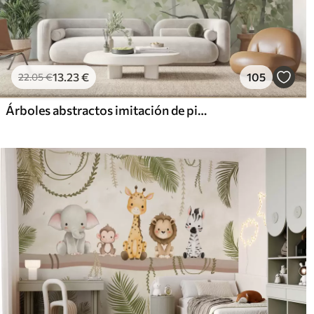
13
.23
€
105
22
.05
€
Árboles abstractos imitación de pintura