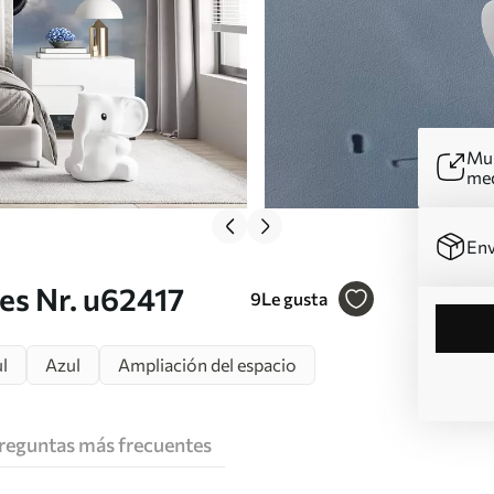
Mur
me
Env
es Nr. u62417
9
Le gusta
l
Azul
Ampliación del espacio
reguntas más frecuentes