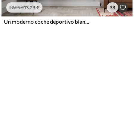
13
.23
€
33
22
.05
€
Un moderno coche deportivo blanco corriendo sobre un fondo de palmeras y rascacielos en técnica de acuarela libre