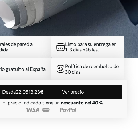
ales de pared a
Listo para su entrega en
dida
1-3 días hábiles.
Política de reembolso de
ío gratuito al España
30 días
desde
22
.05
13
.23
€
Ver precio
El precio indicado tiene un
descuento del 40%