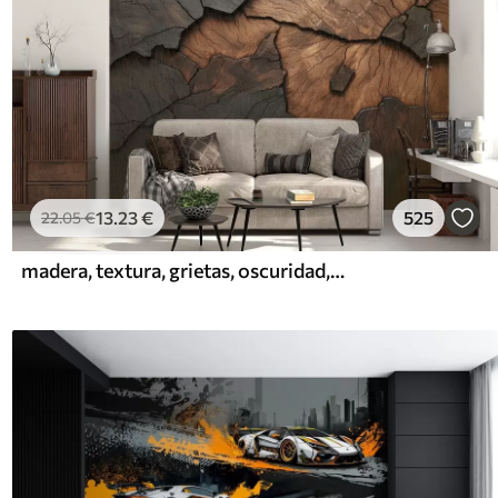
13
.23
€
525
22
.05
€
madera, textura, grietas, oscuridad, corteza, superficie