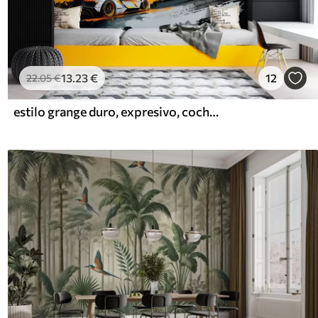
13
.23
€
12
22
.05
€
estilo grange duro, expresivo, coches deportivos dinámicos