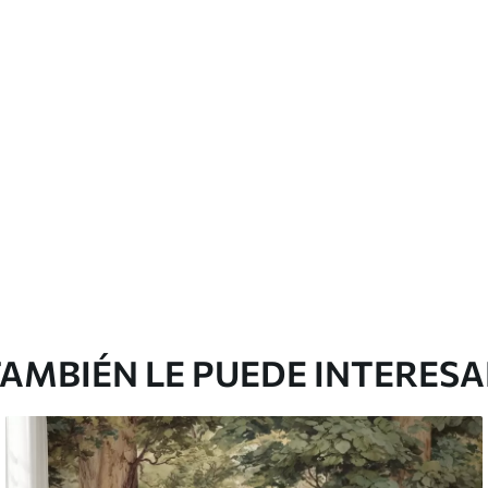
emium
67
34
.00
€
/m²
l and Stick
65
48
.99
€
/m²
AMBIÉN LE PUEDE INTERES