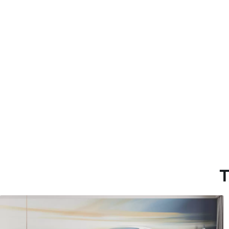
Método de aplicación
Aplicación sin fisuras
Materiales disponibles
Estándar
Pr
45
.00
56
.
27
.00
€
/m²
Vinilo Premium
Pee
65
.00
81
.
39
.00
€
/m²
T