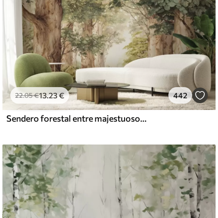
13
.23
€
442
22
.05
€
Sendero forestal entre majestuosos árboles en estilo acuarela