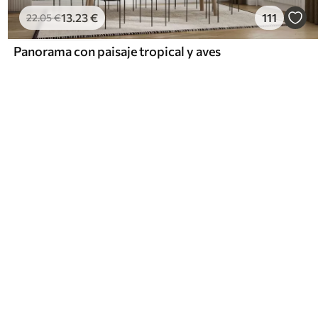
13
.23
€
111
22
.05
€
Panorama con paisaje tropical y aves