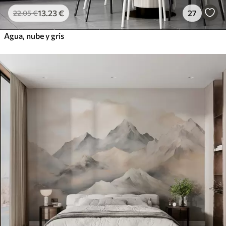
13
.23
€
27
22
.05
€
Agua, nube y gris