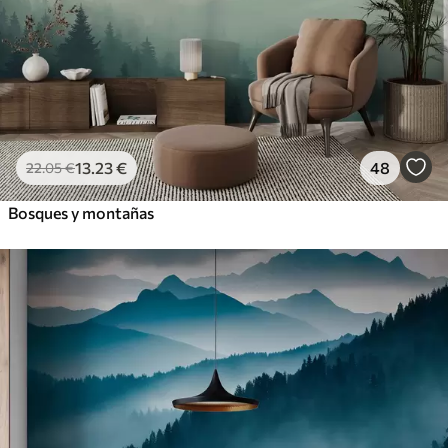
13
.23
€
48
22
.05
€
Bosques y montañas