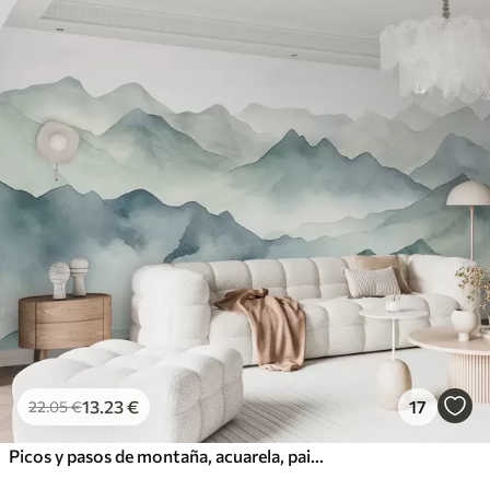
13
.23
€
17
22
.05
€
Picos y pasos de montaña, acuarela, paisaje, paisaje, azul, color gris