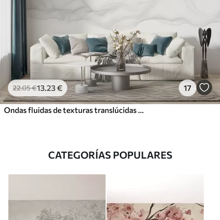
13
.23
€
17
22
.05
€
Ondas fluidas de texturas translúcidas en tonos azul oscuro, azul claro y blanco sobre un fondo claro
CATEGORÍAS POPULARES