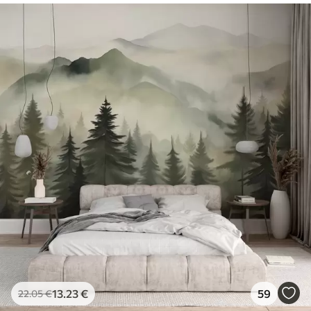
13
.23
€
59
22
.05
€