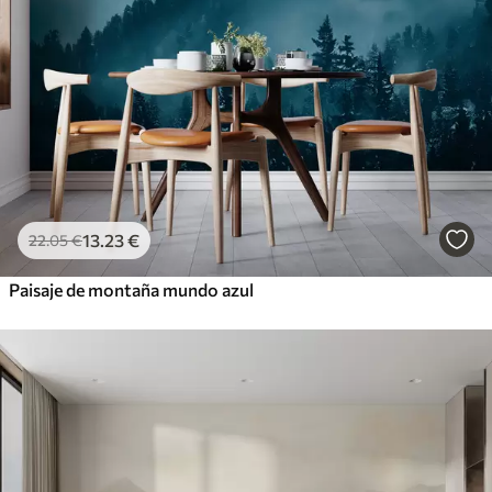
13
.23
€
22
.05
€
Paisaje de montaña mundo azul