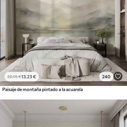
13
.23
€
240
22
.05
€
Paisaje de montaña pintado a la acuarela