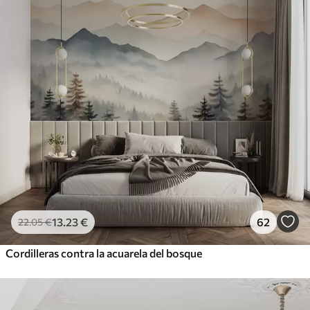
13
.23
€
62
22
.05
€
Cordilleras contra la acuarela del bosque