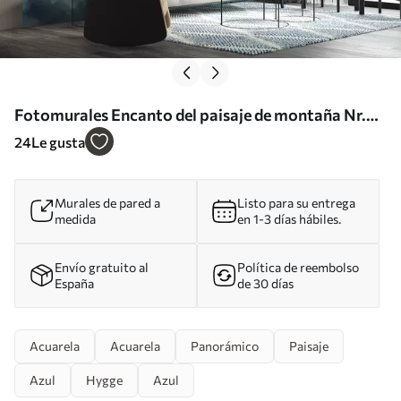
Fotomurales Encanto del paisaje de montaña Nr.
u96032
24
Le gusta
Murales de pared a
Listo para su entrega
medida
en 1-3 días hábiles.
Envío gratuito al
Política de reembolso
España
de 30 días
Acuarela
Acuarela
Panorámico
Paisaje
Azul
Hygge
Azul