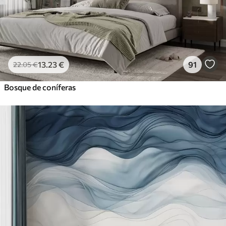
13
.23
€
91
22
.05
€
Bosque de coníferas