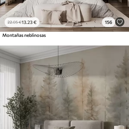
13
.23
€
156
22
.05
€
Montañas neblinosas