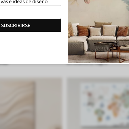
vas e ideas de diseño
SUSCRIBIRSE
onés
En blanco y negro