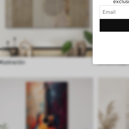
exclusi
Ilustración
De estilo jap