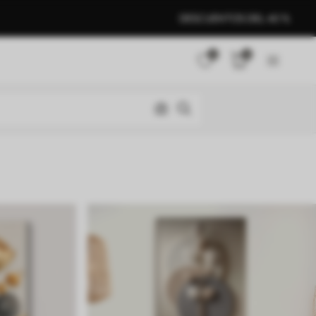
DESCUENTOS DEL 40 %
0
0