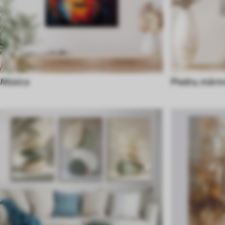
Música
Piedra, mármo