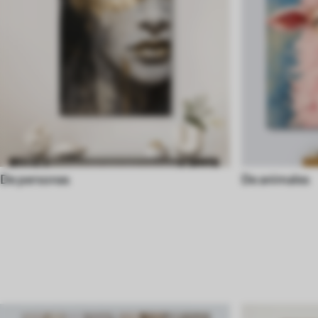
De personas
De animales