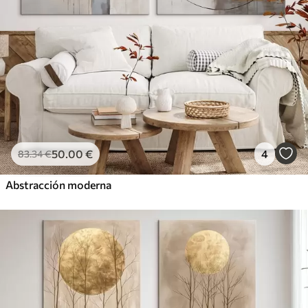
50
.00
€
4
83
.34
€
Abstracción moderna