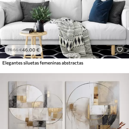
46
.00
€
76
.66
€
Elegantes siluetas femeninas abstractas