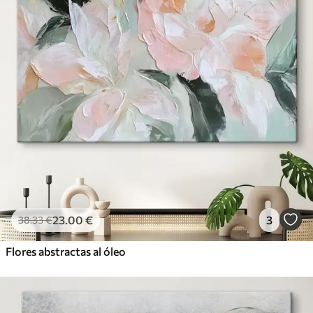
23
.00
€
3
38
.33
€
Flores abstractas al óleo