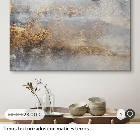
23
.00
€
1
38
.33
€
Tonos texturizados con matices terrosos