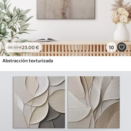
23
.00
€
10
38
.33
€
Abstracción texturizada