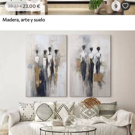
23
.00
€
9
38
.33
€
Madera, arte y suelo