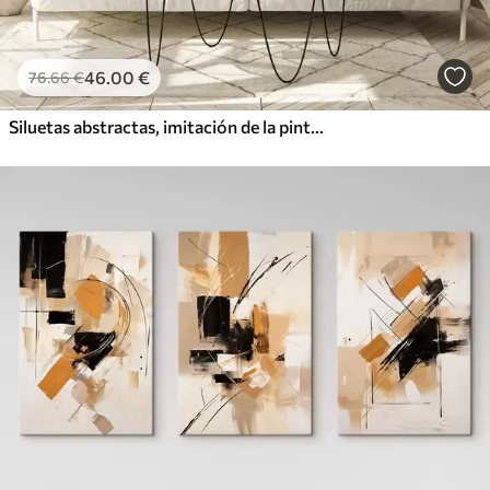
46
.00
€
76
.66
€
Siluetas abstractas, imitación de la pintura