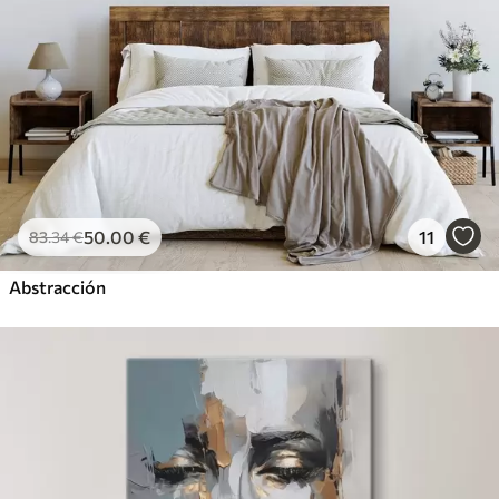
50
.00
€
11
83
.34
€
Abstracción