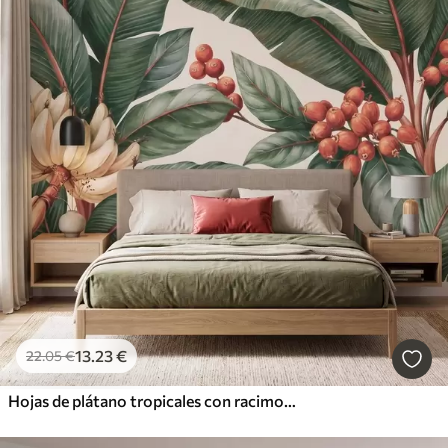
13
.23
€
22
.05
€
Hojas de plátano tropicales con racimos de bayas de café rojas, estilo acuarela