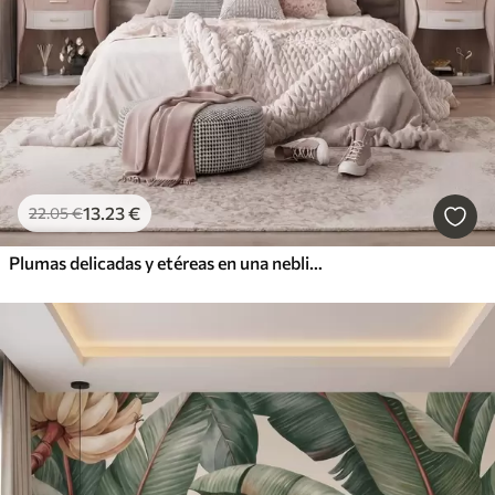
13
.23
€
22
.05
€
Plumas delicadas y etéreas en una neblina de color rosa melocotón con destellos