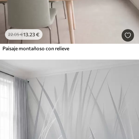
13
.23
€
22
.05
€
Paisaje montañoso con relieve