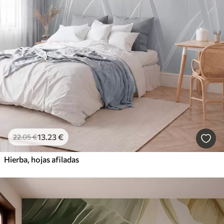
13
.23
€
22
.05
€
Hierba, hojas afiladas