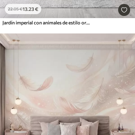
13
.23
€
22
.05
€
Jardín imperial con animales de estilo oriental: mono, leopardo, tigre, pavo real y garza