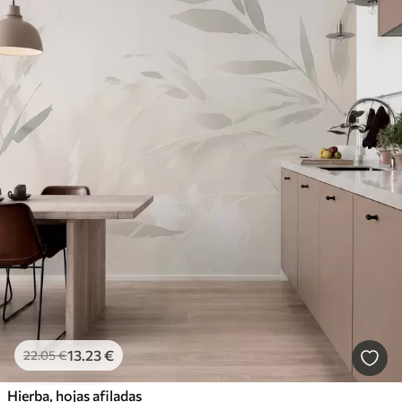
13
.23
€
22
.05
€
Hierba, hojas afiladas