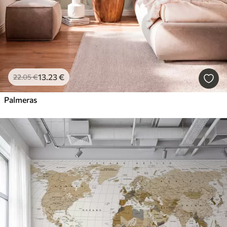
13
.23
€
22
.05
€
Palmeras