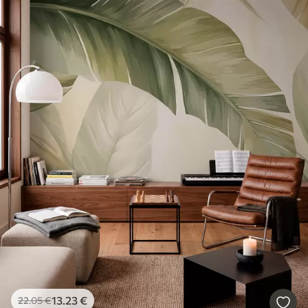
13
.23
€
22
.05
€