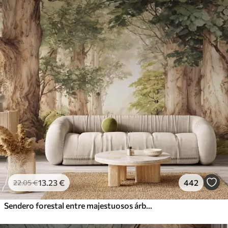
13
.23
€
442
22
.05
€
Sendero forestal entre majestuosos árboles en estilo acuarela