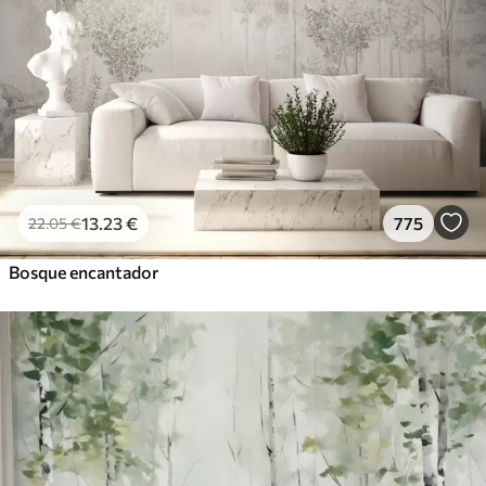
13
.23
€
775
22
.05
€
Bosque encantador