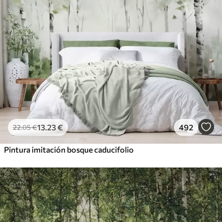
13
.23
€
492
22
.05
€
Pintura imitación bosque caducifolio