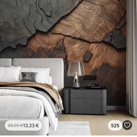
13
.23
€
525
22
.05
€