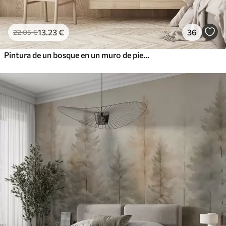
13
.23
€
36
22
.05
€
Pintura de un bosque en un muro de piedra