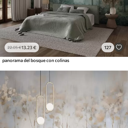
13
.23
€
127
22
.05
€
panorama del bosque con colinas