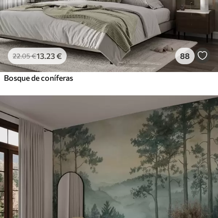
13
.23
€
88
22
.05
€
Bosque de coníferas