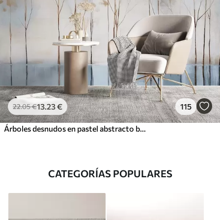
13
.23
€
115
22
.05
€
Árboles desnudos en pastel abstracto borrosa paisaje minimalista de invierno con un fondo suave y brumoso
CATEGORÍAS POPULARES