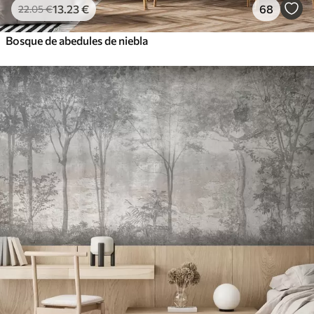
13
.23
€
68
22
.05
€
Bosque de abedules de niebla