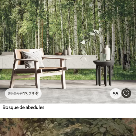
13
.23
€
55
22
.05
€
Bosque de abedules