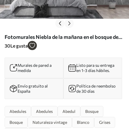
Fotomurales Niebla de la mañana en el bosque de
abedules Nr. u58971
30
Le gusta
Murales de pared a
Listo para su entrega
medida
en 1-3 días hábiles.
Envío gratuito al
Política de reembolso
España
de 30 días
Abedules
Abedules
Abedul
Bosque
Bosque
Naturaleza vintage
Blanco
Grises