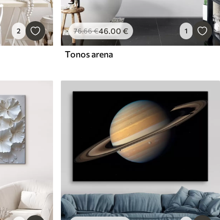
46
.00
€
2
76
.66
€
1
Tonos arena