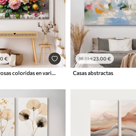
00
€
23
.00
€
38
.33
€
Un ramo de rosas coloridas en varios tonos de rosa, amarillo y naranja, arregladas con hojas verdes
Casas abstractas