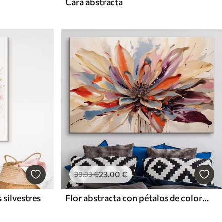
Cara abstracta
23
.00
€
38
.33
€
 silvestres
Flor abstracta con pétalos de colores vivos