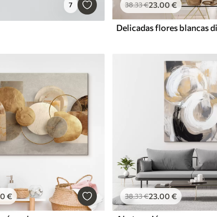
23
.00
€
7
38
.33
€
00
€
23
.00
€
38
.33
€