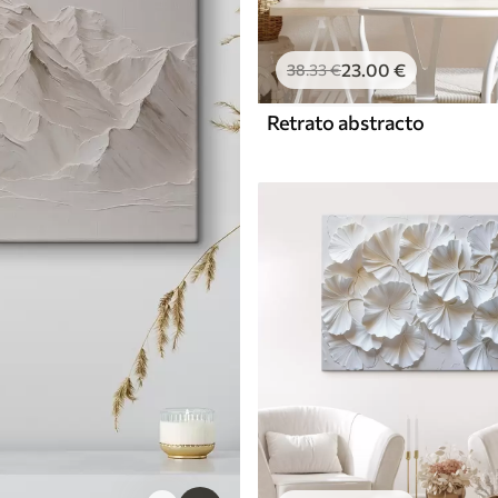
23
.00
€
38
.33
€
Retrato abstracto