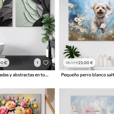
00
€
23
.00
€
1
38
.33
€
Hojas estilizadas y abstractas en tonos grises, blancos y verdes apagados