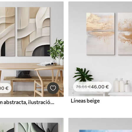
46
.00
€
76
.66
€
00
€
Líneas beige
Composición abstracta, ilustración plana