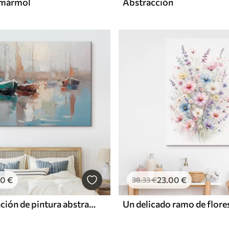
 mármol
Abstracción
00
€
23
.00
€
38
.33
€
Barcos imitación de pintura abstracta
Un delicado ramo de flores