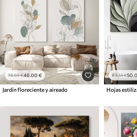
46
.00
€
50
.
76
.66
€
83
.34
€
Jardín floreciente y aireado