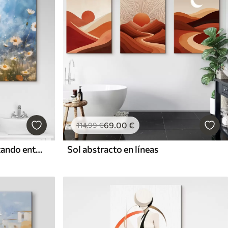
69
.00
€
114
.99
€
Pequeño perro blanco saltando entre margaritas sobre un fondo azul acuarela
Sol abstracto en líneas