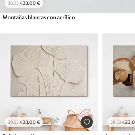
23
.00
€
38
.33
€
Montañas blancas con acrílico
23
.00
€
23
.
38
.33
€
38
.33
€