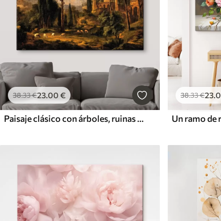
23
.00
€
23
.
38
.33
€
38
.33
€
Paisaje clásico con árboles, ruinas y ovejas