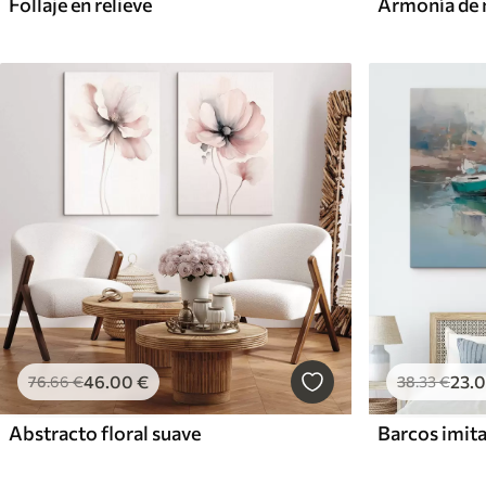
Follaje en relieve
Armonía de
46
.00
€
23
.
76
.66
€
38
.33
€
Abstracto floral suave