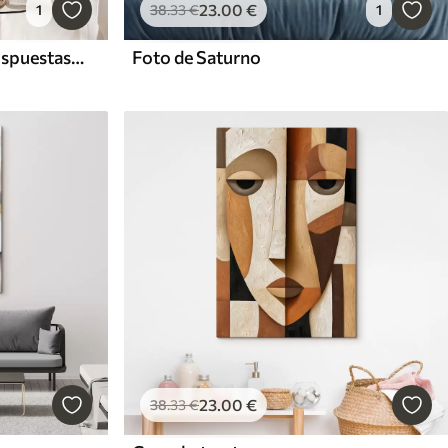
23
.00
€
1
38
.33
€
1
Delicadas flores blancas dispuestas en un patrón natural y orgánico sobre un fondo claro
Foto de Saturno
23
.00
€
38
.33
€