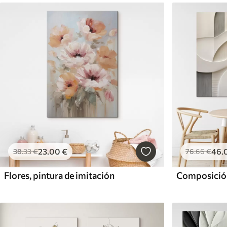
23
.00
€
46
.
38
.33
€
76
.66
€
Flores, pintura de imitación