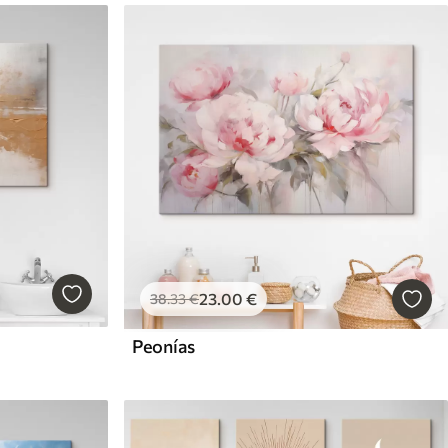
23
.00
€
38
.33
€
Peonías