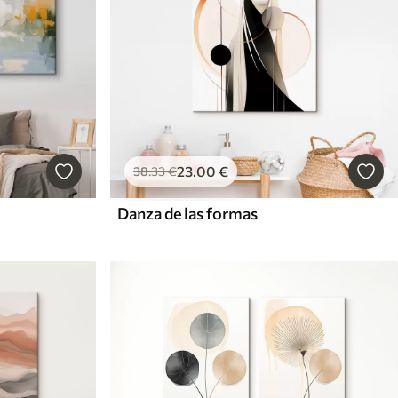
23
.00
€
38
.33
€
Danza de las formas