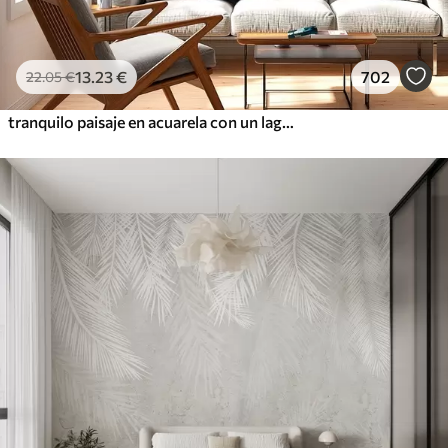
13
.23
€
702
22
.05
€
tranquilo paisaje en acuarela con un lago y un árbol en flor