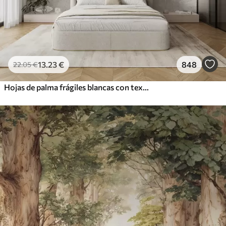
13
.23
€
848
22
.05
€
Hojas de palma frágiles blancas con textura grunge