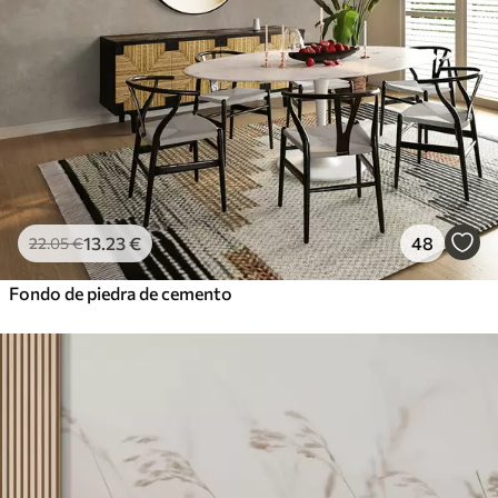
13
.23
€
48
22
.05
€
Fondo de piedra de cemento