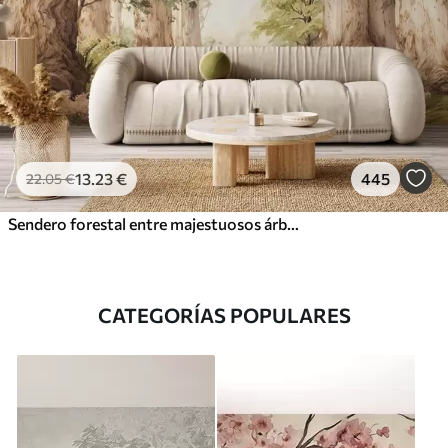
13
.23
€
445
22
.05
€
Sendero forestal entre majestuosos árboles en estilo acuarela
CATEGORÍAS POPULARES