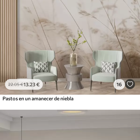
13
.23
€
16
22
.05
€
Pastos en un amanecer de niebla