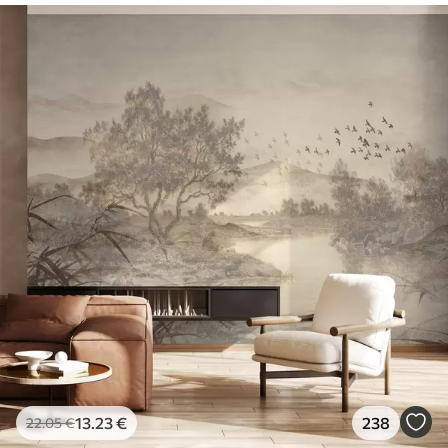
13
.23
€
238
22
.05
€