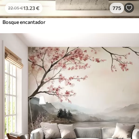
13
.23
€
775
22
.05
€
Bosque encantador