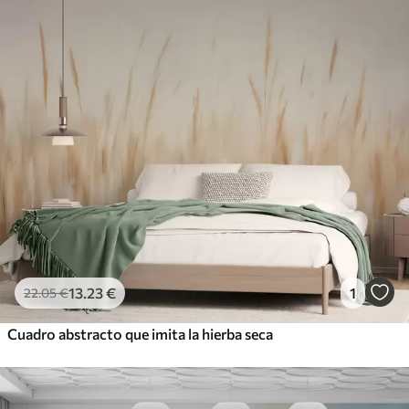
13
.23
€
1
22
.05
€
Cuadro abstracto que imita la hierba seca