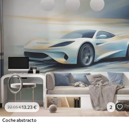
13
.23
€
2
22
.05
€
Coche abstracto