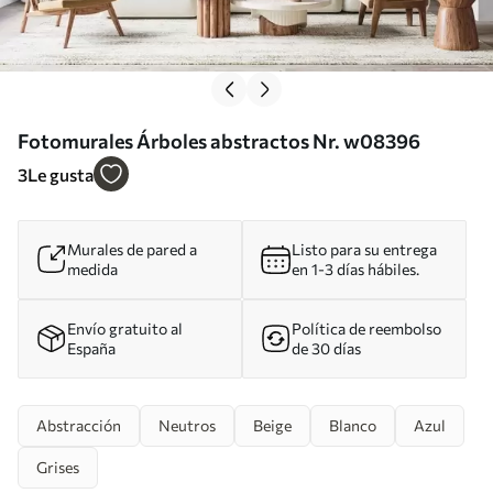
Fotomurales Árboles abstractos Nr. w08396
3
Le gusta
Murales de pared a
Listo para su entrega
medida
en 1-3 días hábiles.
Envío gratuito al
Política de reembolso
España
de 30 días
Abstracción
Neutros
Beige
Blanco
Azul
Grises