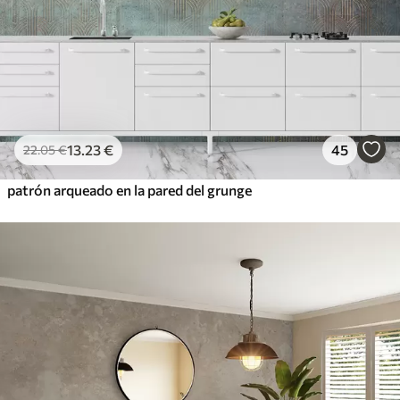
13
.23
€
45
22
.05
€
patrón arqueado en la pared del grunge