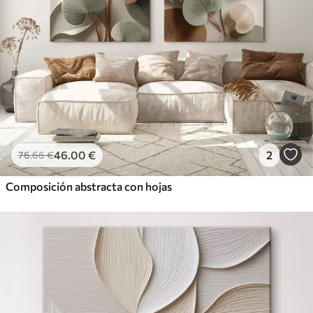
46
.00
€
2
76
.66
€
Composición abstracta con hojas