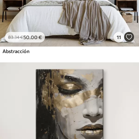
50
.00
€
11
83
.34
€
Abstracción