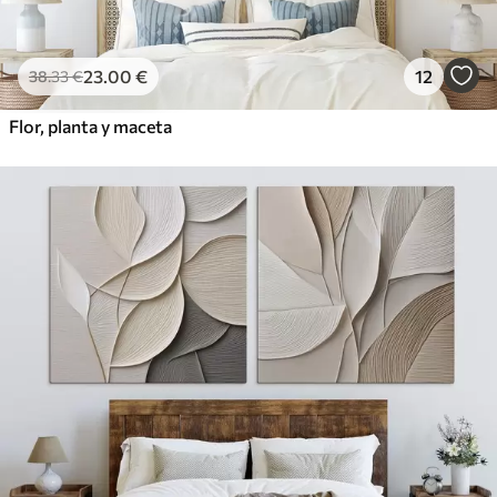
23
.00
€
12
38
.33
€
Flor, planta y maceta