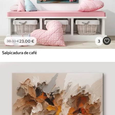
23
.00
€
3
38
.33
€
Salpicadura de café