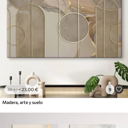
23
.00
€
9
38
.33
€
Madera, arte y suelo