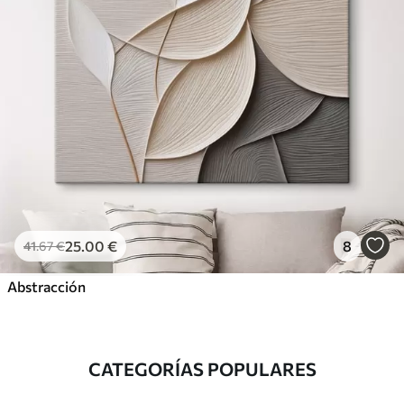
25
.00
€
8
41
.67
€
Abstracción
CATEGORÍAS POPULARES