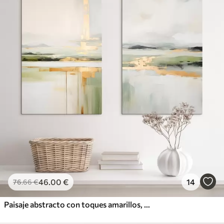
46
.00
€
14
76
.66
€
Paisaje abstracto con toques amarillos, una composición minimalista de tierra, agua y cielo, con colores apagados