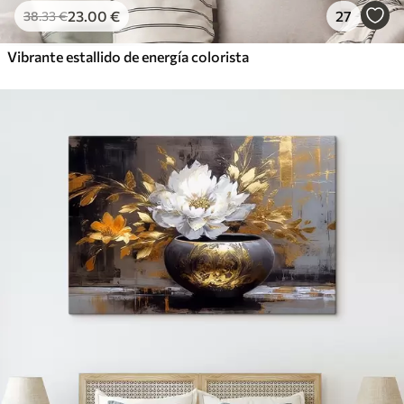
23
.00
€
27
38
.33
€
Vibrante estallido de energía colorista