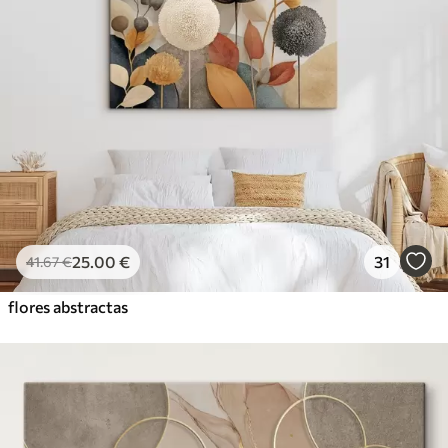
25
.00
€
31
41
.67
€
flores abstractas