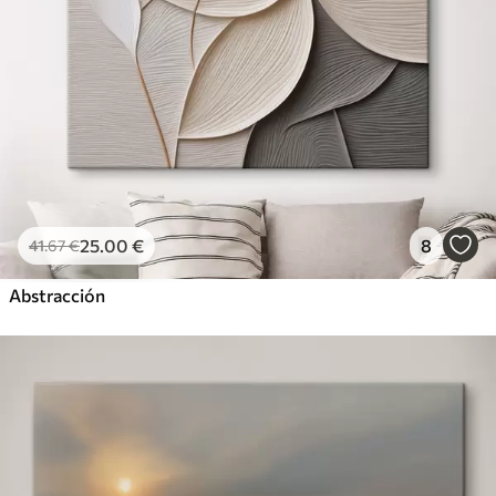
25
.00
€
8
41
.67
€
Abstracción