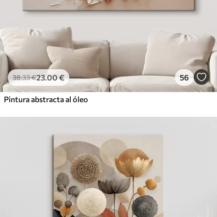
23
.00
€
56
38
.33
€
Pintura abstracta al óleo