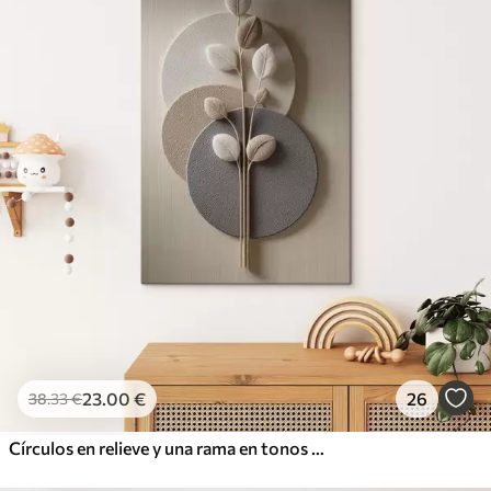
23
.00
€
26
38
.33
€
Círculos en relieve y una rama en tonos neutros cálidos