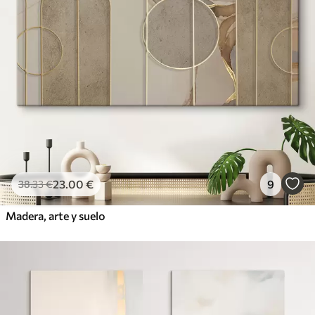
23
.00
€
9
38
.33
€
Madera, arte y suelo