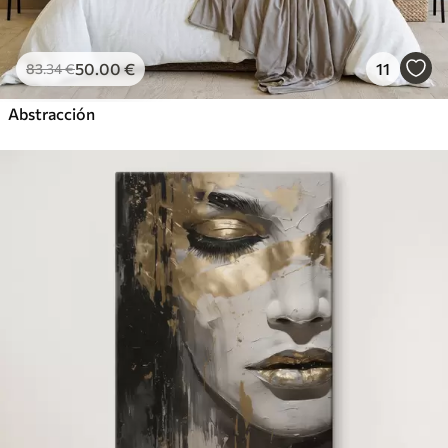
50
.00
€
11
83
.34
€
Abstracción