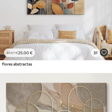
25
.00
€
31
41
.67
€
flores abstractas