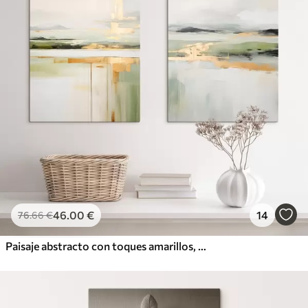
46
.00
€
14
76
.66
€
Paisaje abstracto con toques amarillos, una composición minimalista de tierra, agua y cielo, con colores apagados