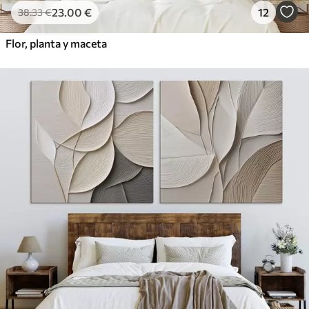
23
.00
€
12
38
.33
€
Flor, planta y maceta