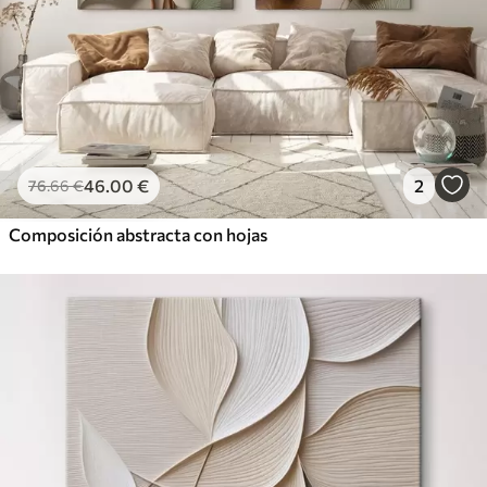
46
.00
€
2
76
.66
€
Composición abstracta con hojas