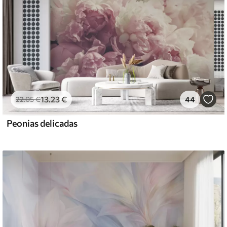
13
.23
€
44
22
.05
€
Peonias delicadas