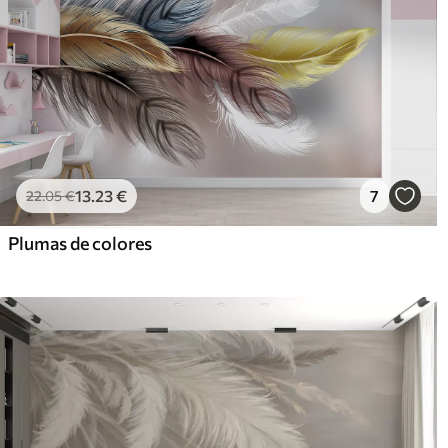
13
.23
€
7
22
.05
€
Plumas de colores