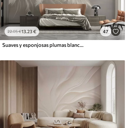
13
.23
€
47
22
.05
€
Suaves y esponjosas plumas blancas y flores secas sobre un fondo neutro beige pastel