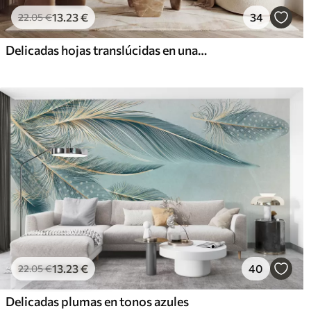
13
.23
€
34
22
.05
€
Delicadas hojas translúcidas en una rama
13
.23
€
40
22
.05
€
Delicadas plumas en tonos azules