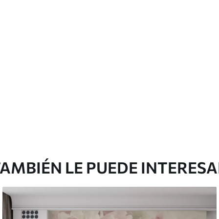
 pueden limpiarse con agua.
emium
67
34
.00
€
/m²
l and Stick
65
48
.99
€
/m²
AMBIÉN LE PUEDE INTERES