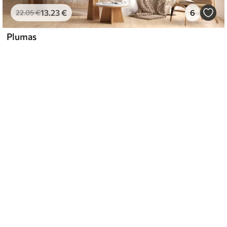
13
.23
€
6
22
.05
€
Plumas