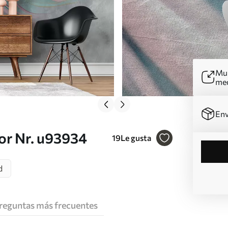
Mur
me
Env
or Nr. u93934
19
Le gusta
d
reguntas más frecuentes