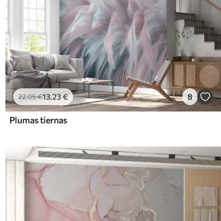
13
.23
€
8
22
.05
€
Plumas tiernas