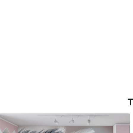
con recubrimiento de barniz
Método de aplicación
Aplicación sin fisuras
Materiales disponibles
Estándar
Pr
45
.00
56
.
27
.00
€
/m²
Vinilo Premium
Pee
65
.00
81
.
39
.00
€
/m²
T