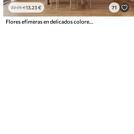
13
.23
€
71
22
.05
€
Flores efímeras en delicados colores pastel