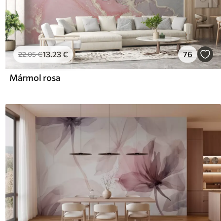
13
.23
€
76
22
.05
€
Mármol rosa