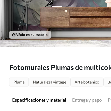
Véalo en su espacio
Fotomurales Plumas de multicol
Pluma
Naturaleza vintage
Arte botánico
3
Especificaciones y material
Entrega y pago
P