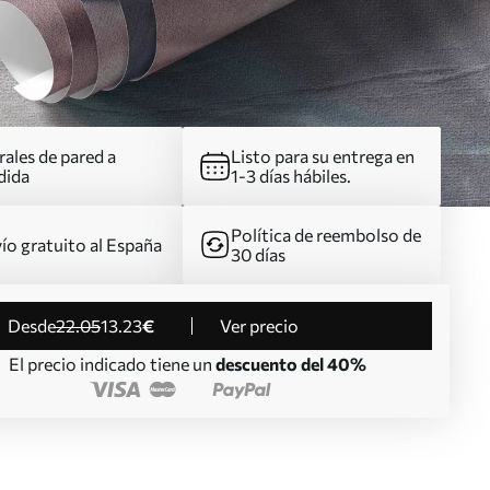
ales de pared a
Listo para su entrega en
dida
1-3 días hábiles.
Política de reembolso de
ío gratuito al España
30 días
desde
22
.05
13
.23
€
Ver precio
El precio indicado tiene un
descuento del 40%