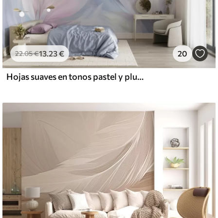
13
.23
€
20
22
.05
€
Hojas suaves en tonos pastel y plumas en tonos rosa, azul y amarillo, estampado abstracto y con textura.