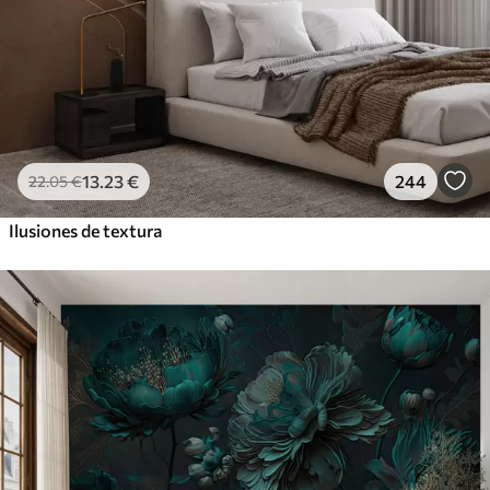
13
.23
€
244
22
.05
€
Ilusiones de textura