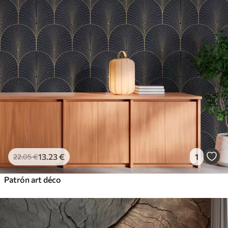
13
.23
€
1
22
.05
€
Patrón art déco