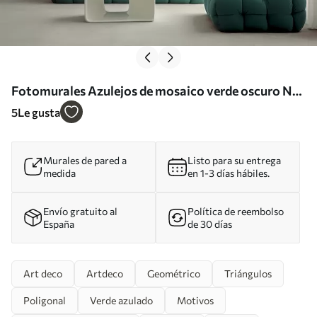
Fotomurales Azulejos de mosaico verde oscuro Nr.
u96289
5
Le gusta
Murales de pared a
Listo para su entrega
medida
en 1-3 días hábiles.
Envío gratuito al
Política de reembolso
España
de 30 días
Art deco
Artdeco
Geométrico
Triángulos
Poligonal
Verde azulado
Motivos