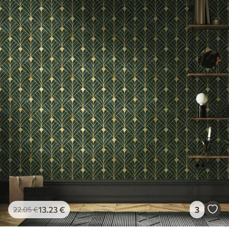
13
.23
€
3
22
.05
€