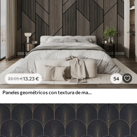
13
.23
€
54
22
.05
€
Paneles geométricos con textura de madera