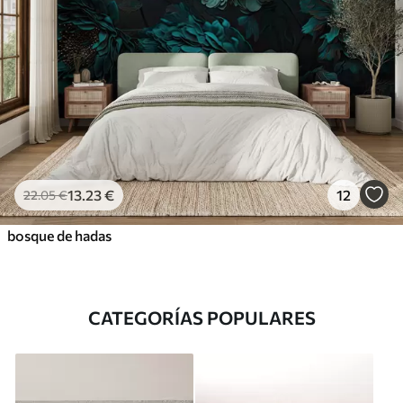
13
.23
€
12
22
.05
€
bosque de hadas
CATEGORÍAS POPULARES