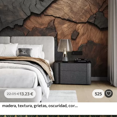
13
.23
€
525
22
.05
€
madera, textura, grietas, oscuridad, corteza, superficie