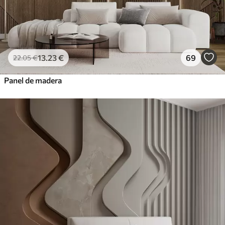
13
.23
€
69
22
.05
€
Panel de madera