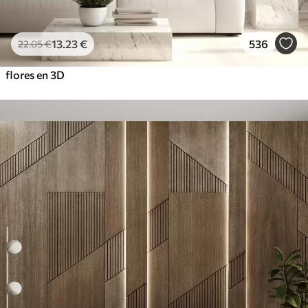
13
.23
€
536
22
.05
€
flores en 3D