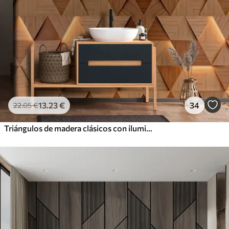
13
.23
€
34
22
.05
€
Triángulos de madera clásicos con iluminación 3D