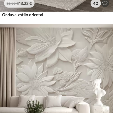
13
.23
€
40
22
.05
€
Ondas al estilo oriental