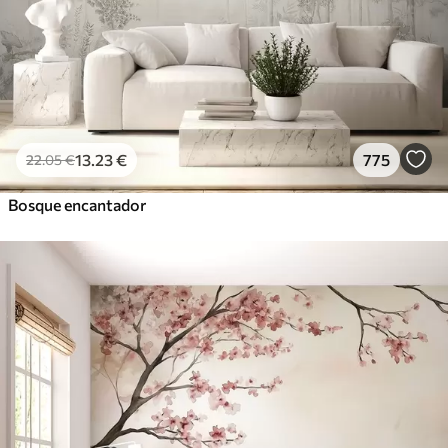
13
.23
€
775
22
.05
€
Bosque encantador