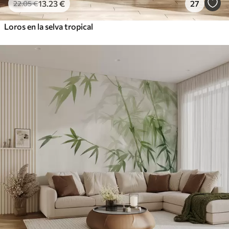
13
.23
€
27
22
.05
€
Loros en la selva tropical