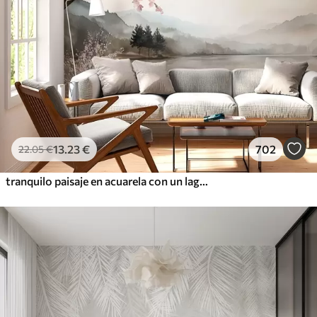
13
.23
€
702
22
.05
€
tranquilo paisaje en acuarela con un lago y un árbol en flor