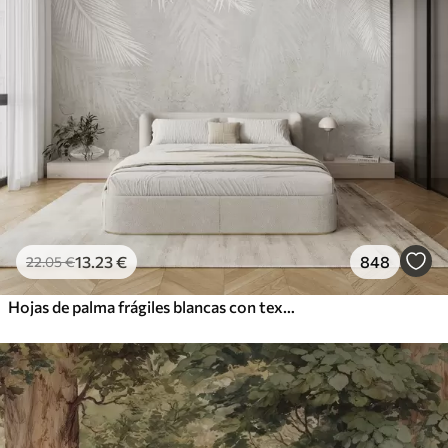
13
.23
€
848
22
.05
€
Hojas de palma frágiles blancas con textura grunge