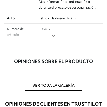
Más información a continuación o
durante el proceso de personalización.
Autor
Estudio de diseño Uwalls
Número de
u96072
artículo
Producción
Impreso bajo pedido y entregado en
rollos de hasta 50 cm de ancho.
OPINIONES SOBRE EL PRODUCTO
Adicionalmente
Disponible con recubrimiento de barniz
y/o adhesivo para empapelar.
Limpieza
Se puede limpiar suavemente con una
esponja suave. Los murales de pared con
VER TODA LA GALERÍA
recubrimiento de barniz pueden
limpiarse con agua.
OPINIONES DE CLIENTES EN TRUSTPILOT
Método de
Aplicación sin fisuras