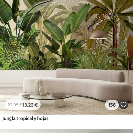
13
.23
€
156
22
.05
€
Jungla tropical y hojas