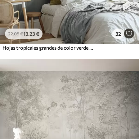
13
.23
€
32
22
.05
€
Hojas tropicales grandes de color verde pálido con tonos suaves y pasteles, obra de arte con textura