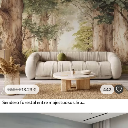
13
.23
€
442
22
.05
€
Sendero forestal entre majestuosos árboles en estilo acuarela