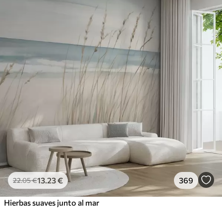
13
.23
€
369
22
.05
€
Hierbas suaves junto al mar