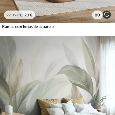
13
.23
€
80
22
.05
€
Ramas con hojas de acuarela