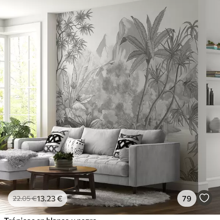
13
.23
€
79
22
.05
€