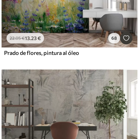
13
.23
€
22
.05
€
68
Prado de flores, pintura al óleo