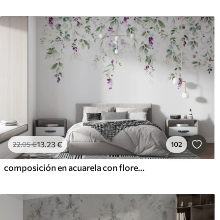
13
.23
€
22
.05
€
102
composición en acuarela con flores de lavanda