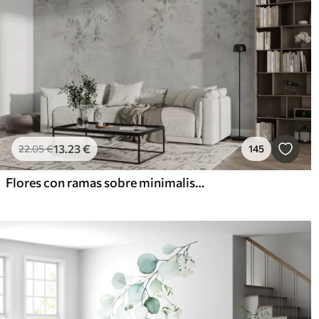
13
.23
€
22
.05
€
145
Flores con ramas sobre minimalismo de fondo de hormigón grunge