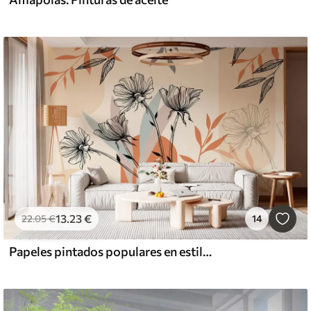
13
.23
€
22
.05
€
14
Papeles pintados populares en estilo boho con flores