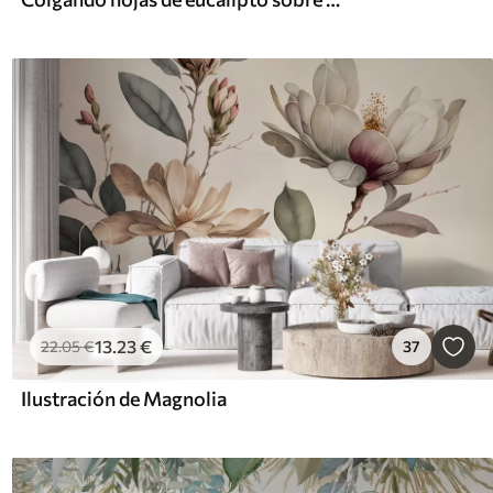
13
.23
€
22
.05
€
37
Ilustración de Magnolia