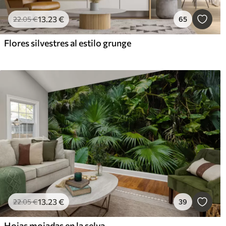
13
.23
€
22
.05
€
65
Flores silvestres al estilo grunge
13
.23
€
22
.05
€
39
Hojas mojadas en la selva