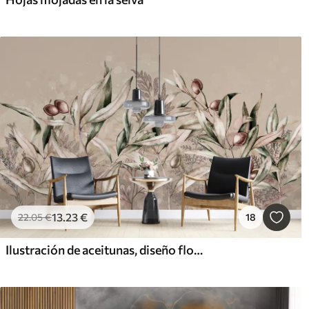
13
.23
€
22
.05
€
18
Ilustración de aceitunas, diseño floral, tropical, acuarela, hojas grandes, colores beige