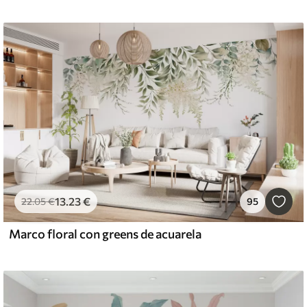
13
.23
€
22
.05
€
95
Marco floral con greens de acuarela