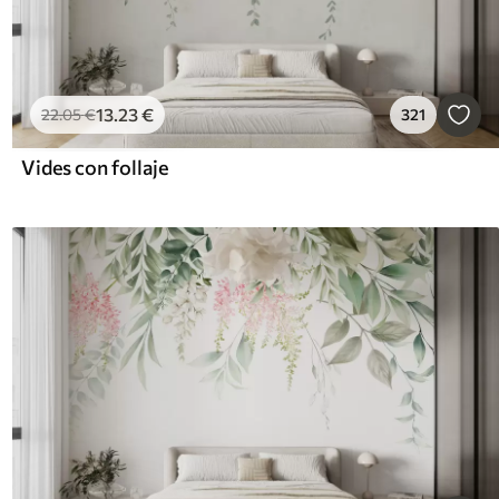
13
.23
€
22
.05
€
321
Vides con follaje