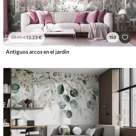
13
.23
€
22
.05
€
153
Antiguos arcos en el jardín