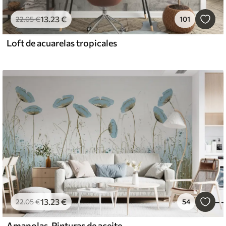
13
.23
€
22
.05
€
101
Loft de acuarelas tropicales
13
.23
€
22
.05
€
54
Amapolas. Pinturas de aceite