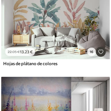
13
.23
€
22
.05
€
16
Hojas de plátano de colores