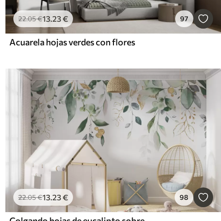
13
.23
€
22
.05
€
97
Acuarela hojas verdes con flores
13
.23
€
22
.05
€
98
Colgando hojas de eucalipto sobre un fondo blanco