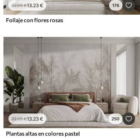
13
.23
€
22
.05
€
176
Follaje con flores rosas
13
.23
€
22
.05
€
250
Plantas altas en colores pastel