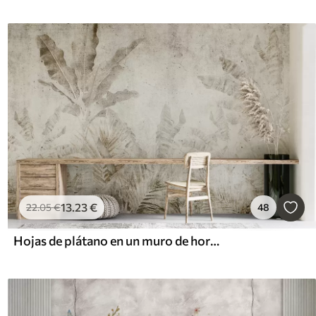
13
.23
€
22
.05
€
48
Hojas de plátano en un muro de hormigón