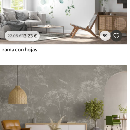
13
.23
€
22
.05
€
59
rama con hojas