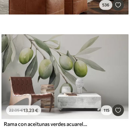
536
13
.23
€
22
.05
€
115
Rama con aceitunas verdes acuarela húmeda