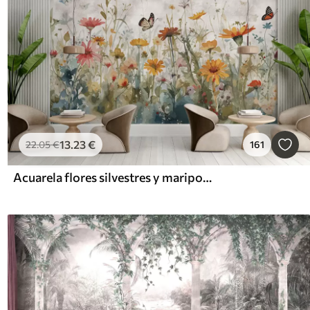
13
.23
€
22
.05
€
161
Acuarela flores silvestres y mariposas