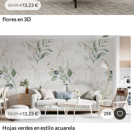
13
.23
€
22
.05
€
flores en 3D
13
.23
€
22
.05
€
255
Hojas verdes en estilo acuarela