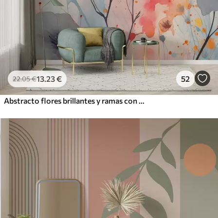
13
.23
€
52
22
.05
€
Abstracto flores brillantes y ramas con salpicaduras de pintura acuarela húmeda