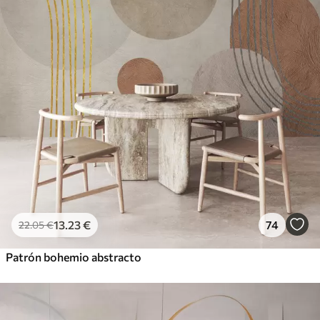
13
.23
€
74
22
.05
€
Patrón bohemio abstracto