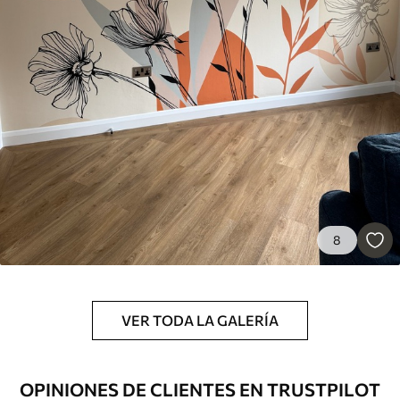
45
.00
27
.00
€
/m²
Premium
56
.67
34
.00
€
/m²
Vinilo Premium
65
.00
39
.00
€
/m²
Peel and Stick
8
81
.65
48
.99
€
/m²
VER TODA LA GALERÍA
OPINIONES DE CLIENTES EN TRUSTPILOT