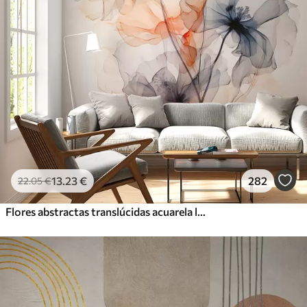
13
.23
€
282
22
.05
€
Flores abstractas translúcidas acuarela líquida