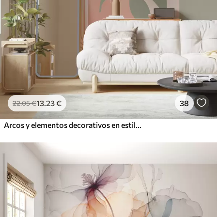
13
.23
€
38
22
.05
€
Arcos y elementos decorativos en estilo boho