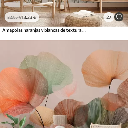
13
.23
€
27
22
.05
€
Amapolas naranjas y blancas de textura vintage con tallos y hojas finas, fondo beige claro, estilo acuarela