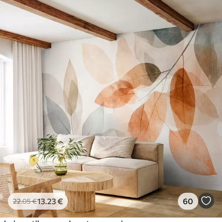
13
.23
€
60
22
.05
€