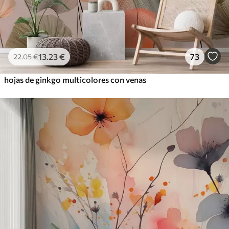
13
.23
€
73
22
.05
€
hojas de ginkgo multicolores con venas