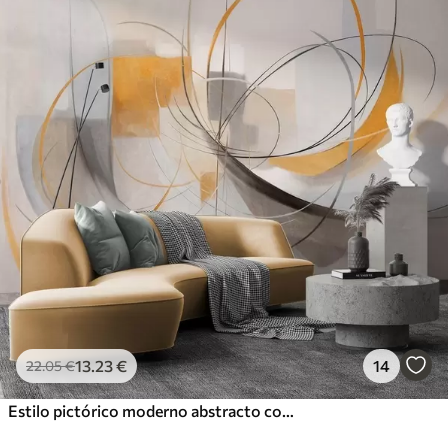
13
.23
€
14
22
.05
€
Estilo pictórico moderno abstracto con texturas, líneas curvas y formas geométricas en tonos grises, blancos y naranjas