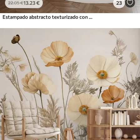
13
.23
€
23
22
.05
€
Estampado abstracto texturizado con formas geométricas, círculos y arcos y plantas negras y verdes sobre fondo blanco