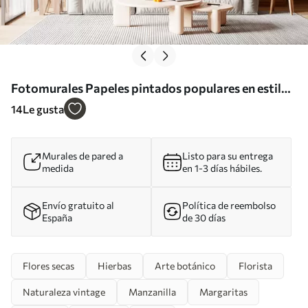
Fotomurales Papeles pintados populares en estilo
boho con flores Nr. u97028
14
Le gusta
Murales de pared a
Listo para su entrega
medida
en 1-3 días hábiles.
Envío gratuito al
Política de reembolso
España
de 30 días
Flores secas
Hierbas
Arte botánico
Florista
Naturaleza vintage
Manzanilla
Margaritas