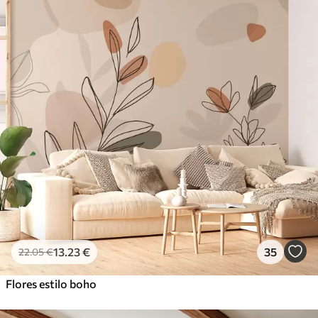
13
.23
€
35
22
.05
€
Flores estilo boho