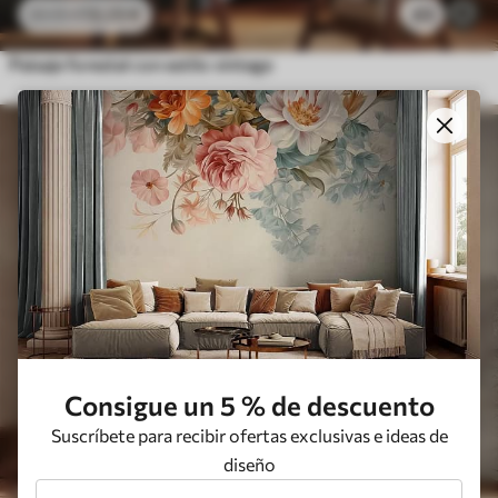
13
.23
€
63
22
.05
€
Paisaje forestal con estilo vintage
Consigue un 5 % de descuento
Suscríbete para recibir ofertas exclusivas e ideas de
diseño