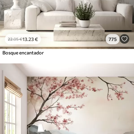
13
.23
€
775
22
.05
€
Bosque encantador