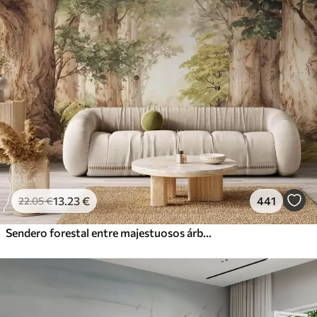
13
.23
€
441
22
.05
€
Sendero forestal entre majestuosos árboles en estilo acuarela