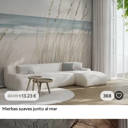
13
.23
€
368
22
.05
€
Hierbas suaves junto al mar