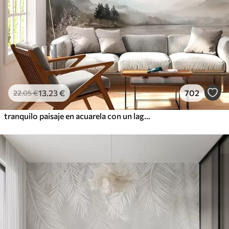
13
.23
€
702
22
.05
€
tranquilo paisaje en acuarela con un lago y un árbol en flor