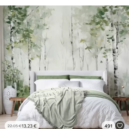
13
.23
€
491
22
.05
€