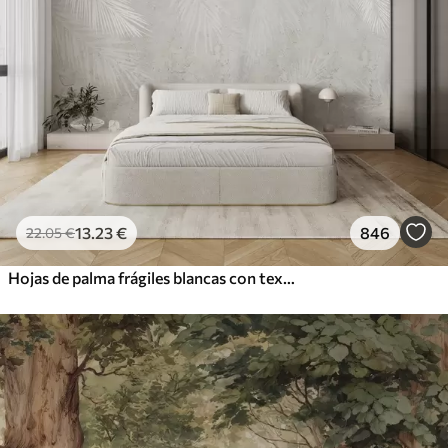
13
.23
€
846
22
.05
€
Hojas de palma frágiles blancas con textura grunge