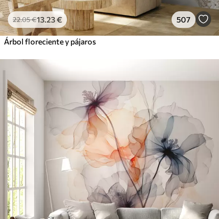
13
.23
€
507
22
.05
€
Árbol floreciente y pájaros