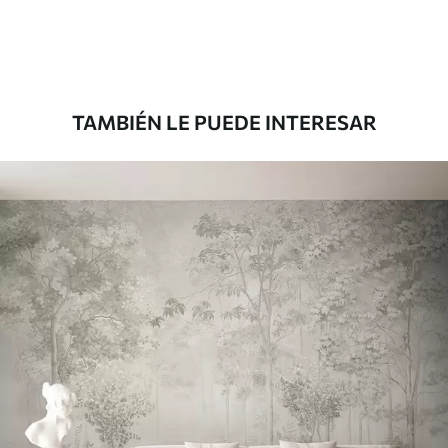
Premium
56
.67
34
.00
€
/m²
TAMBIÉN LE PUEDE INTERESAR
Vinilo Premium
65
.00
39
.00
€
/m²
Peel and Stick
81
.65
48
.99
€
/m²