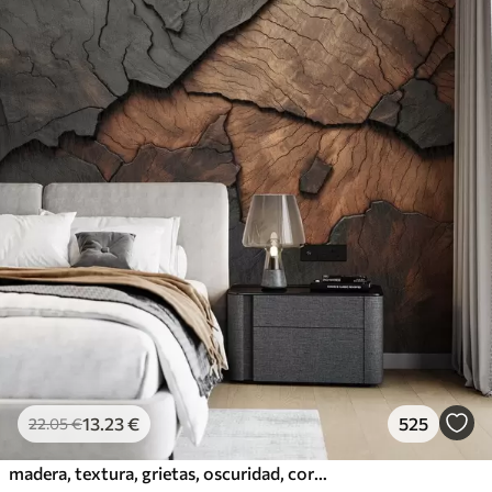
13
.23
€
525
22
.05
€
madera, textura, grietas, oscuridad, corteza, superficie