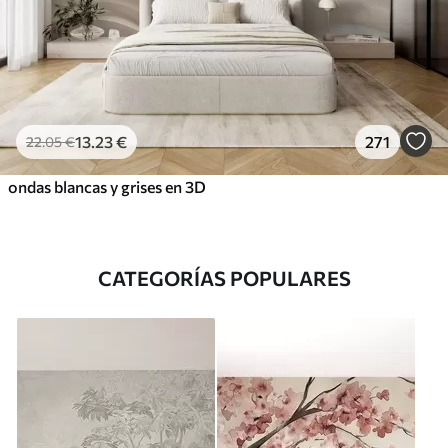
13
.23
€
271
22
.05
€
ondas blancas y grises en 3D
CATEGORÍAS POPULARES