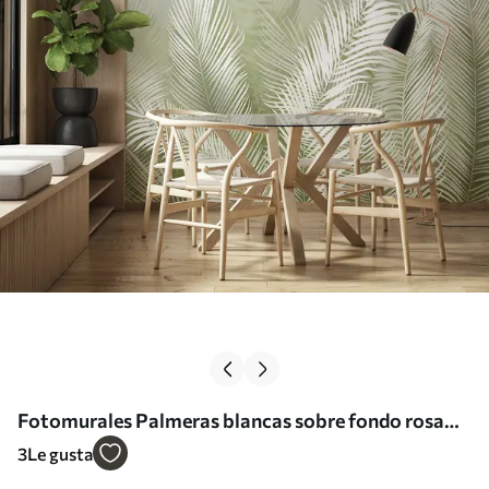
Fotomurales Palmeras blancas sobre fondo rosa
granzh. en colores verdes Nr. u74601v3
3
Le gusta