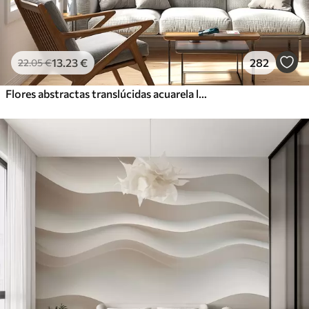
13
.23
€
282
22
.05
€
Flores abstractas translúcidas acuarela líquida