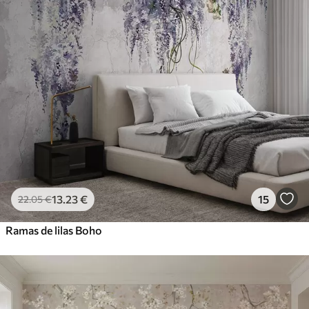
13
.23
€
15
22
.05
€
Ramas de lilas Boho