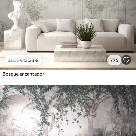
13
.23
€
775
22
.05
€
Bosque encantador