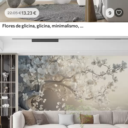
13
.23
€
9
22
.05
€
Flores de glicina, glicina, minimalismo, monocromo, loft y estilo japonés