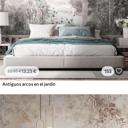
13
.23
€
153
22
.05
€
Antiguos arcos en el jardín