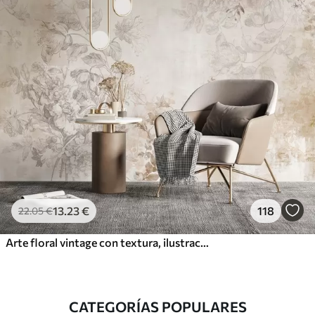
13
.23
€
118
22
.05
€
Arte floral vintage con textura, ilustraciones de delicadas flores y hojas de jardín en estilo dibujo, suaves tonos pastel beige y sepia
CATEGORÍAS POPULARES