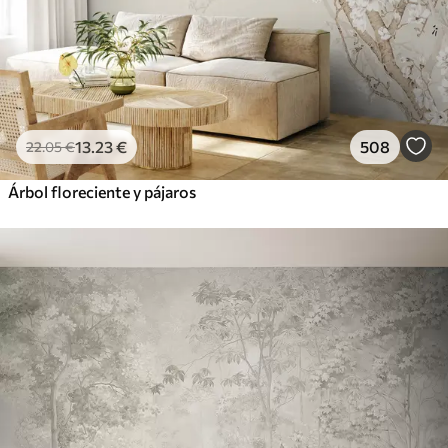
13
.23
€
508
22
.05
€
Árbol floreciente y pájaros