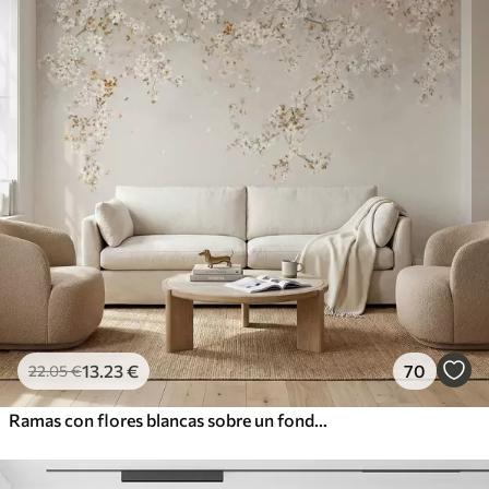
13
.23
€
70
22
.05
€
Ramas con flores blancas sobre un fondo beige suave.