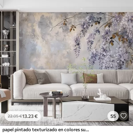
13
.23
€
55
22
.05
€
papel pintado texturizado en colores suaves y apagados con delicadas flores y ramas de glicinia