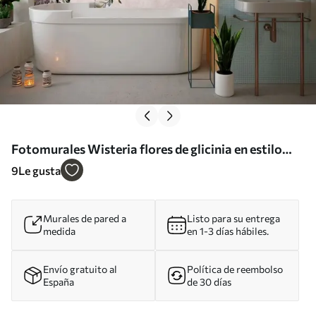
Fotomurales Wisteria flores de glicinia en estilo
vintage Nr. u94621
9
Le gusta
Murales de pared a
Listo para su entrega
medida
en 1-3 días hábiles.
Envío gratuito al
Política de reembolso
España
de 30 días