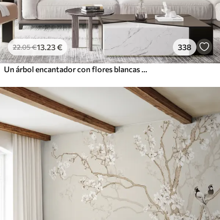
13
.23
€
338
22
.05
€
Un árbol encantador con flores blancas contra el fondo de nubes en un estilo interesante en delicados colores cálidos