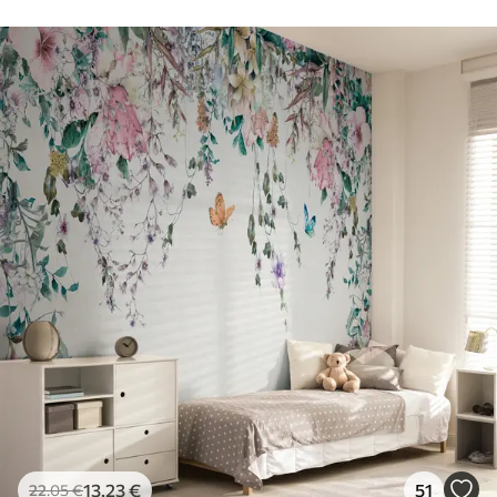
13
.23
€
51
22
.05
€