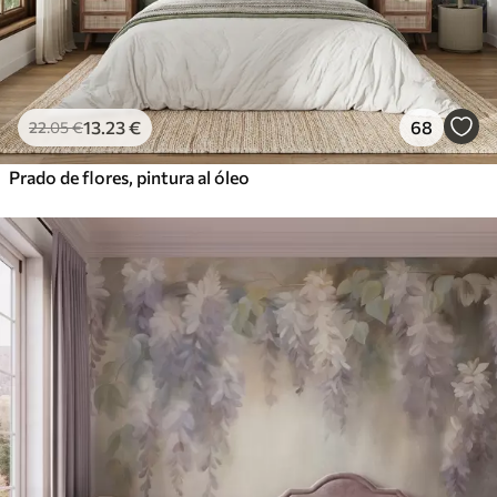
13
.23
€
68
22
.05
€
Prado de flores, pintura al óleo