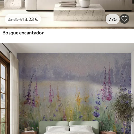
13
.23
€
775
22
.05
€
Bosque encantador