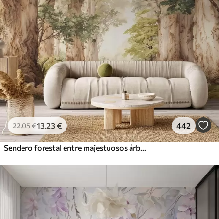
13
.23
€
442
22
.05
€
Sendero forestal entre majestuosos árboles en estilo acuarela