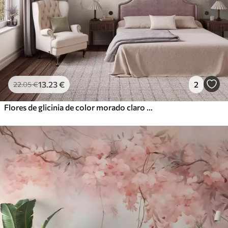
13
.23
€
2
22
.05
€
Flores de glicinia de color morado claro con textura que cuelgan junto a hojas verdes, sobre un fondo en tonos pastel