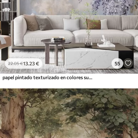
13
.23
€
55
22
.05
€
papel pintado texturizado en colores suaves y apagados con delicadas flores y ramas de glicinia