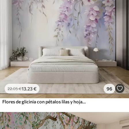
13
.23
€
96
22
.05
€
Flores de glicinia con pétalos lilas y hojas verdes colgando de las ramas, suaves colores pastel, fondo color pastel