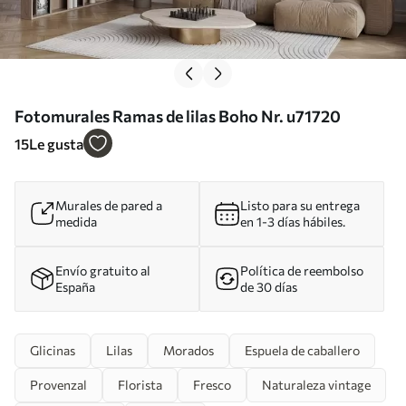
Fotomurales Ramas de lilas Boho Nr. u71720
15
Le gusta
Murales de pared a
Listo para su entrega
medida
en 1-3 días hábiles.
Envío gratuito al
Política de reembolso
España
de 30 días
Glicinas
Lilas
Morados
Espuela de caballero
Provenzal
Florista
Fresco
Naturaleza vintage