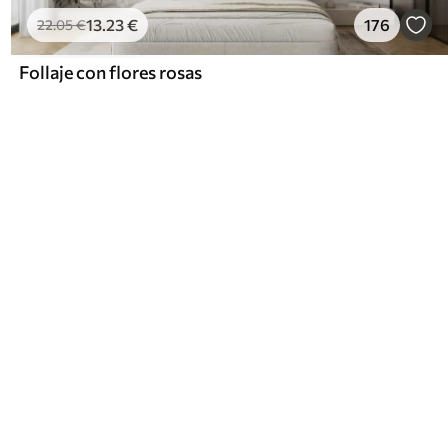
13
.23
€
176
22
.05
€
Follaje con flores rosas