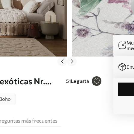
Mur
me
Env
exóticas Nr.
51
Le gusta
Boho
reguntas más frecuentes