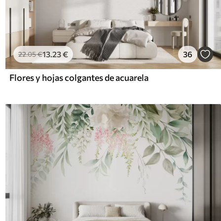
13
.23
€
36
22
.05
€
Flores y hojas colgantes de acuarela