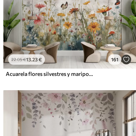
13
.23
€
161
22
.05
€
Acuarela flores silvestres y mariposas