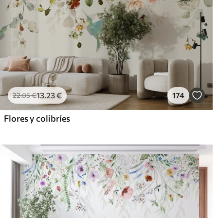
13
.23
€
174
22
.05
€
Flores y colibríes