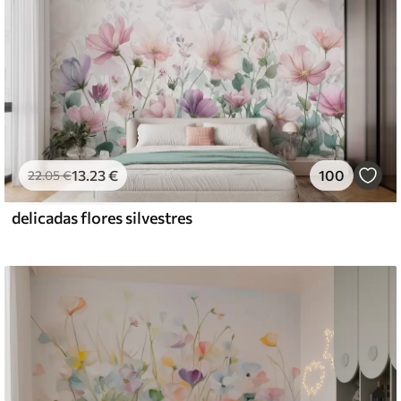
13
.23
€
100
22
.05
€
delicadas flores silvestres