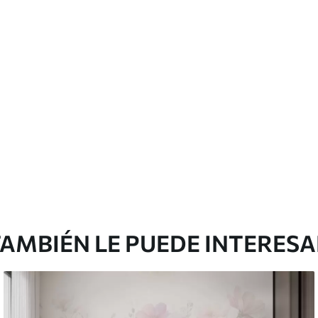
emium
67
34
.00
€
/m²
l and Stick
65
48
.99
€
/m²
AMBIÉN LE PUEDE INTERES