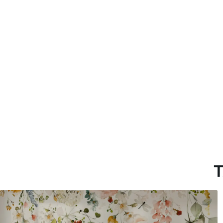
Método de aplicación
Aplicación sin fisuras
Materiales disponibles
Estándar
Pr
45
.00
56
.
27
.00
€
/m²
Vinilo Premium
Pee
65
.00
81
.
39
.00
€
/m²
T