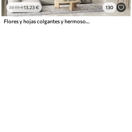
13
.23
€
130
22
.05
€
Flores y hojas colgantes y hermosos colibríes