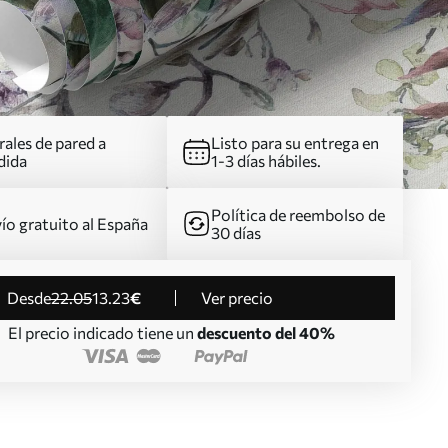
ales de pared a
Listo para su entrega en
dida
1-3 días hábiles.
Política de reembolso de
ío gratuito al España
30 días
desde
22
.05
13
.23
€
Ver precio
El precio indicado tiene un
descuento del 40%