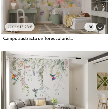
13
.23
€
180
22
.05
€
Campo abstracto de flores coloridas con tallos largos y hojas verdes, texturizado, colores pastel y claros