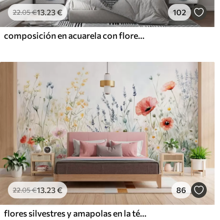
13
.23
€
102
22
.05
€
composición en acuarela con flores de lavanda
13
.23
€
86
22
.05
€
flores silvestres y amapolas en la técnica de los trazos