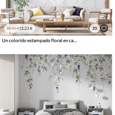
13
.23
€
20
22
.05
€
Un colorido estampado floral en cascada con varias flores, hojas y plantas en estilo acuarela