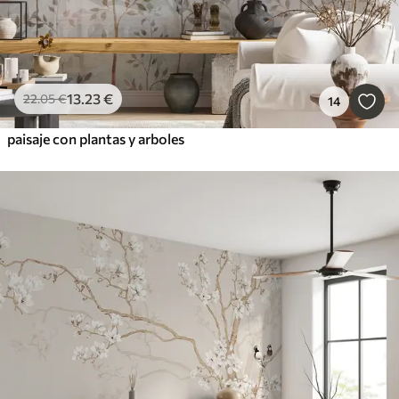
13
.23
€
22
.05
€
14
paisaje con plantas y arboles