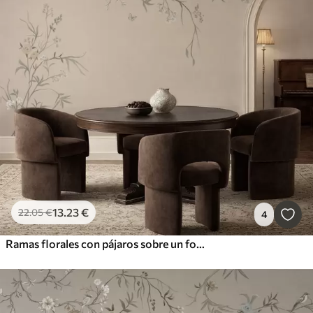
13
.23
€
22
.05
€
4
Ramas florales con pájaros sobre un fondo beige cálido