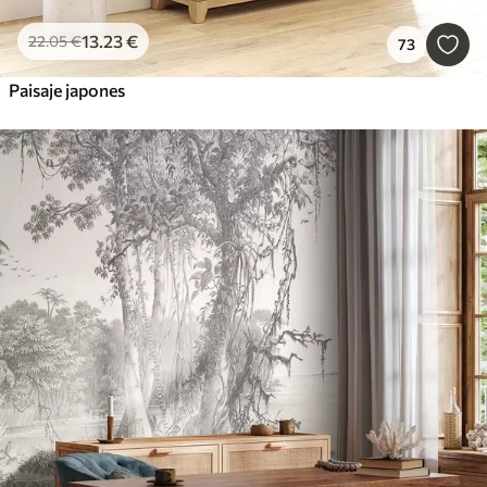
13
.23
€
22
.05
€
73
Paisaje japones