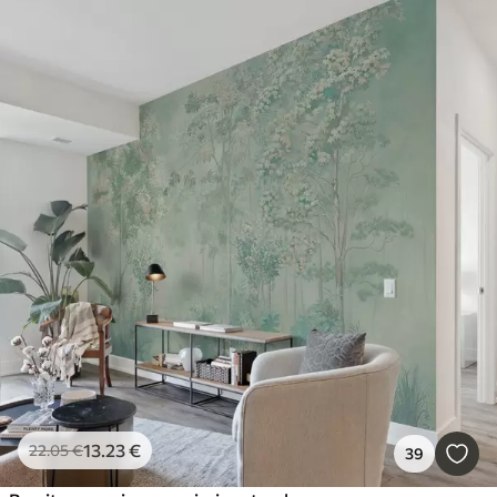
13
.23
€
22
.05
€
39