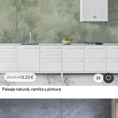
13
.23
€
22
.05
€
29
Paisaje natural, ramita y pintura