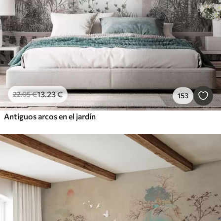
13
.23
€
22
.05
€
153
Antiguos arcos en el jardín