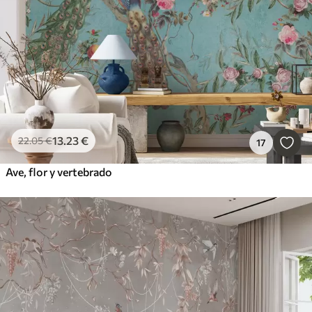
13
.23
€
22
.05
€
17
Ave, flor y vertebrado