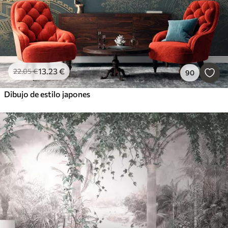
13
.23
€
22
.05
€
90
Dibujo de estilo japones