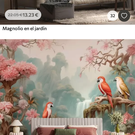
13
.23
€
22
.05
€
32
Magnolio en el jardín