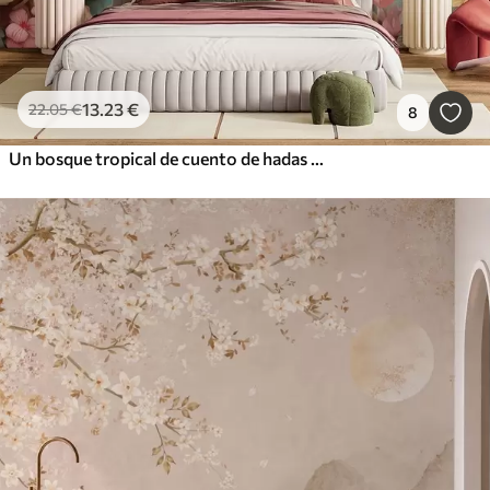
13
.23
€
22
.05
€
8
Un bosque tropical de cuento de hadas con loros, árboles en flor con flores rosas y una cascada.