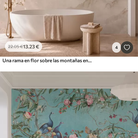
13
.23
€
22
.05
€
4
Una rama en flor sobre las montañas envueltas en niebla y el sol