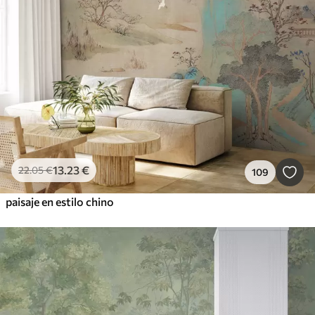
13
.23
€
22
.05
€
109
paisaje en estilo chino