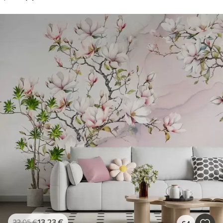
13
.23
€
22
.05
€