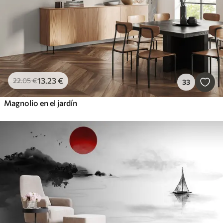
13
.23
€
22
.05
€
33
Magnolio en el jardín