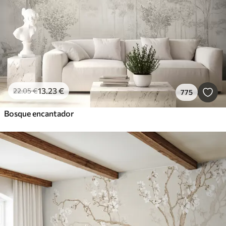
13
.23
€
22
.05
€
775
Bosque encantador