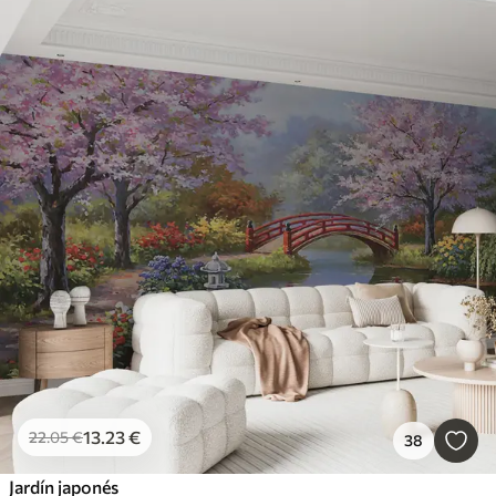
13
.23
€
22
.05
€
38
Jardín japonés