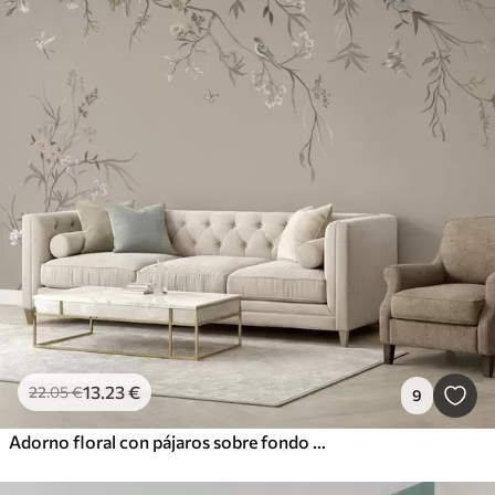
13
.23
€
22
.05
€
9
Adorno floral con pájaros sobre fondo neutro