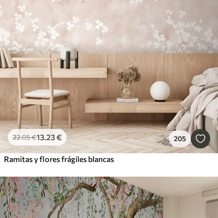
13
.23
€
22
.05
€
205
Ramitas y flores frágiles blancas