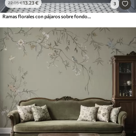
13
.23
€
22
.05
€
3
Ramas florales con pájaros sobre fondo verdoso