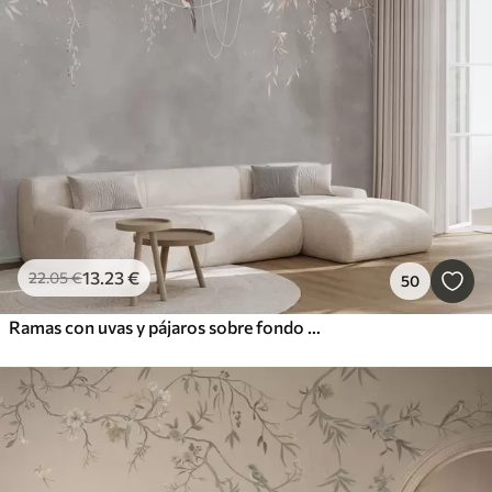
13
.23
€
22
.05
€
50
Ramas con uvas y pájaros sobre fondo gris rosado cálido