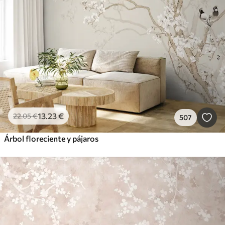
13
.23
€
22
.05
€
507
Árbol floreciente y pájaros