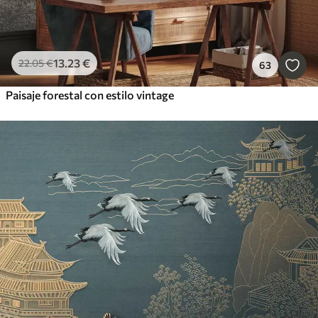
13
.23
€
22
.05
€
63
Paisaje forestal con estilo vintage