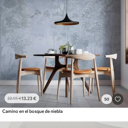
13
.23
€
22
.05
€
50
Camino en el bosque de niebla