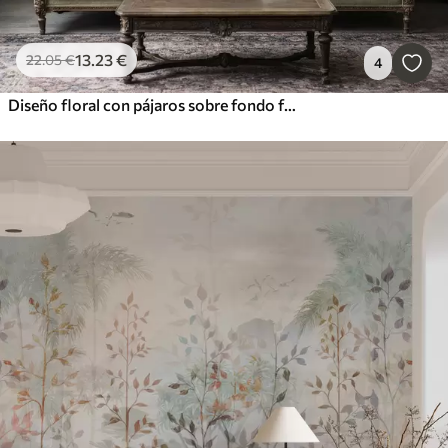
13
.23
€
22
.05
€
4
Diseño floral con pájaros sobre fondo fresco