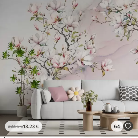
13
.23
€
64
22
.05
€