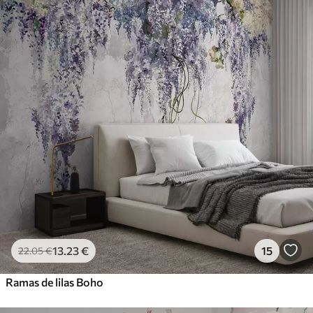
13
.23
€
15
22
.05
€
Ramas de lilas Boho