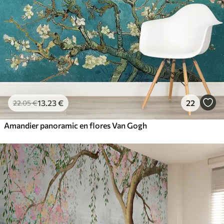
13
.23
€
22
22
.05
€
Amandier panoramic en flores Van Gogh