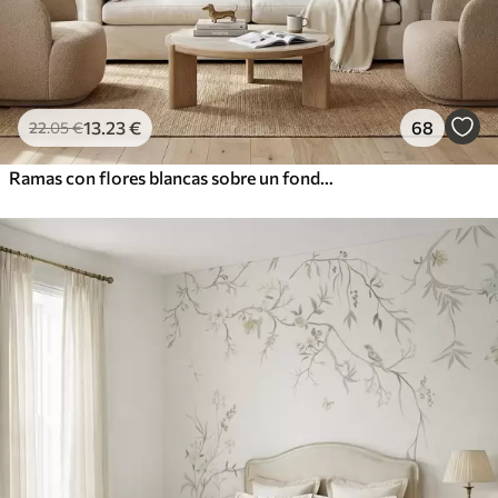
13
.23
€
68
22
.05
€
Ramas con flores blancas sobre un fondo beige suave.