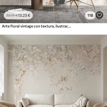
13
.23
€
118
22
.05
€
Arte floral vintage con textura, ilustraciones de delicadas flores y hojas de jardín en estilo dibujo, suaves tonos pastel beige y sepia