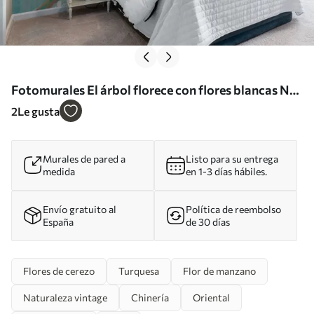
Fotomurales El árbol florece con flores blancas Nr.
u29224
2
Le gusta
Murales de pared a
Listo para su entrega
medida
en 1-3 días hábiles.
Envío gratuito al
Política de reembolso
España
de 30 días
Flores de cerezo
Turquesa
Flor de manzano
Naturaleza vintage
Chinería
Oriental