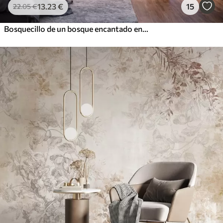
13
.23
€
15
22
.05
€
Bosquecillo de un bosque encantado en píxeles inspirado en los videojuegos