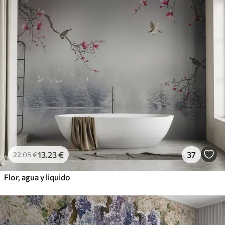
13
.23
€
37
22
.05
€
Flor, agua y liquido