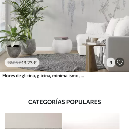
13
.23
€
9
22
.05
€
Flores de glicina, glicina, minimalismo, monocromo, loft y estilo japonés
CATEGORÍAS POPULARES