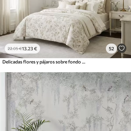
13
.23
€
52
22
.05
€
Delicadas flores y pájaros sobre fondo de tiza.