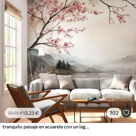
13
.23
€
702
22
.05
€
tranquilo paisaje en acuarela con un lago y un árbol en flor