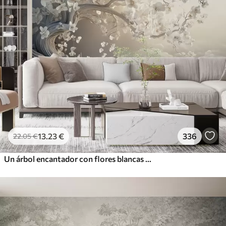
13
.23
€
336
22
.05
€
Un árbol encantador con flores blancas contra el fondo de nubes en un estilo interesante en delicados colores cálidos