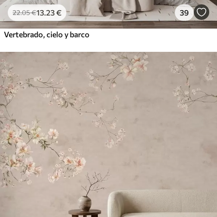
13
.23
€
39
22
.05
€
Vertebrado, cielo y barco