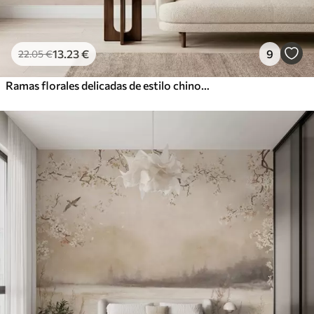
13
.23
€
9
22
.05
€
Ramas florales delicadas de estilo chinoiserie sobre fondo claro