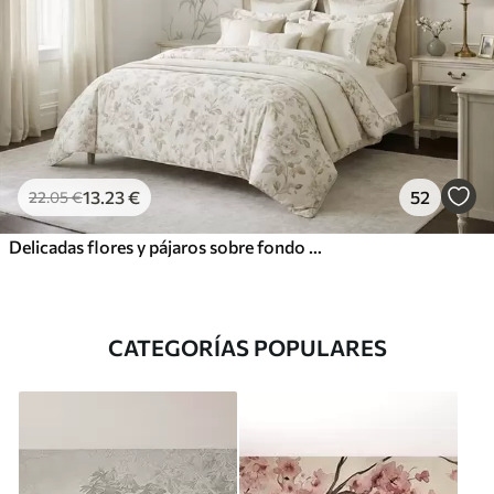
13
.23
€
52
22
.05
€
Delicadas flores y pájaros sobre fondo de tiza.
CATEGORÍAS POPULARES