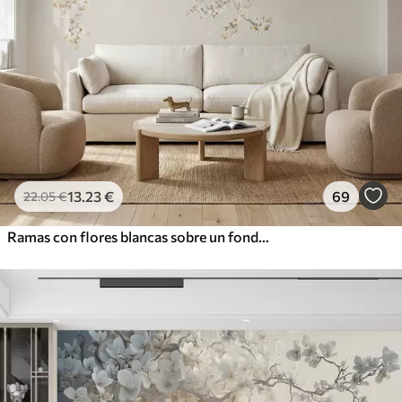
13
.23
€
69
22
.05
€
Ramas con flores blancas sobre un fondo beige suave.