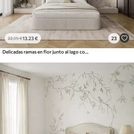
13
.23
€
23
22
.05
€
Delicadas ramas en flor junto al lago con pájaros en una ligera niebla.