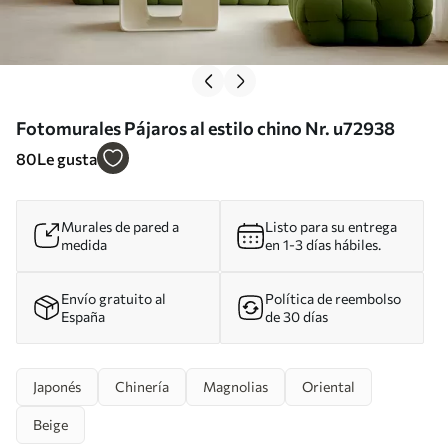
Fotomurales Pájaros al estilo chino Nr. u72938
80
Le gusta
Murales de pared a
Listo para su entrega
medida
en 1-3 días hábiles.
Envío gratuito al
Política de reembolso
España
de 30 días
Japonés
Chinería
Magnolias
Oriental
Beige