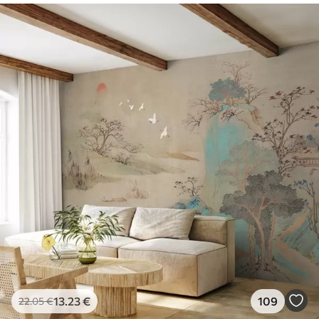
13
.23
€
109
22
.05
€