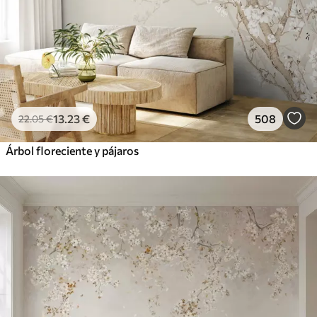
13
.23
€
508
22
.05
€
Árbol floreciente y pájaros