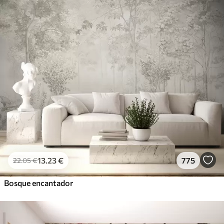
13
.23
€
775
22
.05
€
Bosque encantador